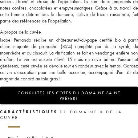
solaire, drainé et chaud de l'appellation. Ils sont donc empreints de
notes confites, chocolatées et empyreumatiques. Grâce à au travail de
cette femme déterminée, le domaine, cultivé de façon raisonnée, fait
partie des références de l'appellation.
A propos de la cuvée
Isabel Ferrando réalise un châteauneuf-du-pape certifié bio à partir
d'une majorité de grenache (85%) complété par de la syrah, du
mourvèdre et du cinsault. La vinification se fait en vendange entière non
éraflée. Le vin est ensuite élevé 15 mois en cuve béton. Puissant et
généreux, cette cuvée se dévoile tout en rondeur avec le temps. Gardez
ce vin d'exception pour une belle occasion, accompagné d'un rôti de
magret de canard au foie gras !
CONSULTER LES COTES DU DOMAINE SAINT
PRÉFERT
CARACTÉRISTIQUES
DU DOMAINE & DE LA
CUVÉE