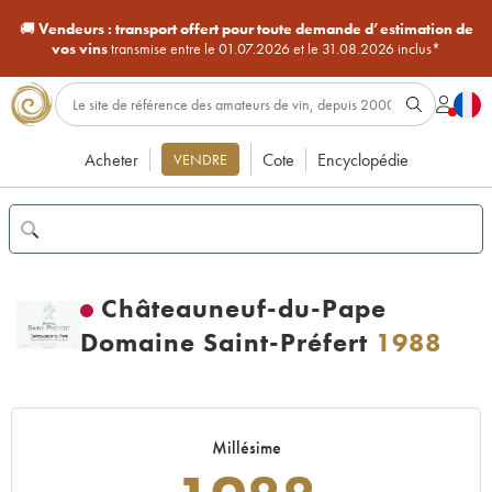
🚚
Vendeurs :
transport offert pour toute demande d’estimation de
vos vins
transmise entre le 01.07.2026 et le 31.08.2026 inclus*
Acheter
Cote
Encyclopédie
VENDRE
Châteauneuf-du-Pape
Domaine Saint-Préfert
1988
Millésime