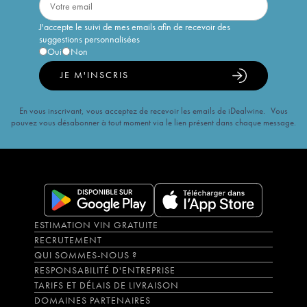
J'accepte le suivi de mes emails afin de recevoir des
suggestions personnalisées
Oui
Non
JE M'INSCRIS
En vous inscrivant, vous acceptez de recevoir les emails de iDealwine. Vous
pouvez vous désabonner à tout moment via le lien présent dans chaque message.
ESTIMATION VIN GRATUITE
RECRUTEMENT
QUI SOMMES-NOUS ?
RESPONSABILITÉ D'ENTREPRISE
TARIFS ET DÉLAIS DE LIVRAISON
DOMAINES PARTENAIRES