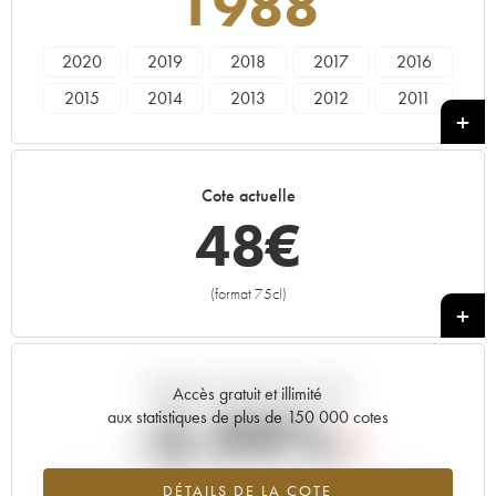
1988
2020
2019
2018
2017
2016
2015
2014
2013
2012
2011
2010
2009
2008
2007
2006
2005
2003
2001
1998
1997
Cote actuelle
1995
1992
1988
1987
1986
48
€
1985
1983
1979
1978
1964
1962
(format 75cl)
+
Tendance actuelle de la cote
Accès gratuit et illimité
-3.99%
aux statistiques de plus de 150 000 cotes
Tendance à la baisse du millésime 1988 en 2026 par rapport à
DÉTAILS DE LA COTE