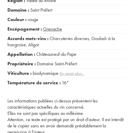
Région :
Vallée du Rhône
Domaine :
Saint Préfert
Couleur :
rouge
Encépagement :
Grenache
Accords mets-vins :
Charcuteries diverses
,
Goulash à la
hongroise
,
Aligot
Appellation :
Châteauneuf-du-Pape
Propriétaire :
Domaine Saint-Préfert
Viticulture :
biodynamique
En savoir plus...
Température de service :
16°
Les informations publiées ci-dessus présentent les
caractéristiques actuelles du vin concerné.
Elles ne sont pas spécifiques au millésime.
Attention, ce texte est protégé par un droit d'auteur. Il est interdit
de le copier sans en avoir demandé préalablement la
permission à l'auteur.