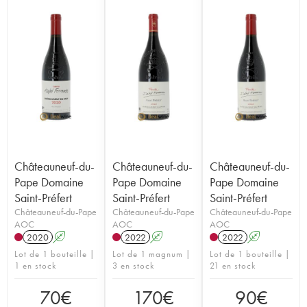
Châteauneuf-du-
Châteauneuf-du-
Châteauneuf-du-
Pape Domaine
Pape Domaine
Pape Domaine
Saint-Préfert
Saint-Préfert
Saint-Préfert
Châteauneuf-du-Pape
Châteauneuf-du-Pape
Châteauneuf-du-Pape
AOC
AOC
AOC
2020
A
2022
A
2022
A
Lot de 1 bouteille |
Lot de 1 magnum |
Lot de 1 bouteille |
1 en stock
3 en stock
21 en stock
70
€
170
€
90
€