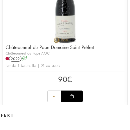
Châteauneuf-du-Pape Domaine Saint-Préfert
Châteauneuf-du-Pape AOC
2022
A
Lot de 1 bouteille | 21 en stock
90
€
ÉFERT