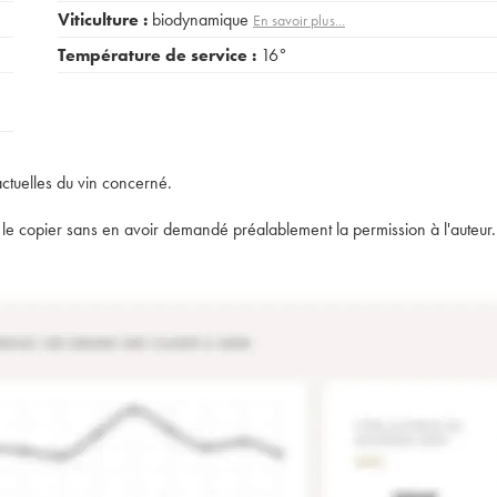
Viticulture :
biodynamique
En savoir plus...
Température de service :
16°
actuelles du vin concerné.
t de le copier sans en avoir demandé préalablement la permission à l'auteur.