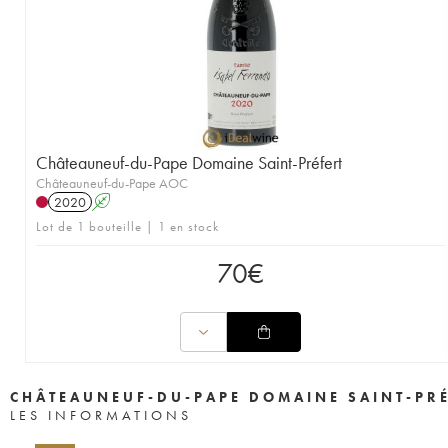
Châteauneuf-du-Pape Domaine Saint-Préfert
Châteauneuf-du-Pape AOC
2020
A
Lot de 1 bouteille | 1 en stock
70
€
CHÂTEAUNEUF-DU-PAPE DOMAINE SAINT-PR
LES INFORMATIONS