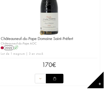
Châteauneuf-du-Pape Domaine Saint-Préfert
Châteauneuf-du-Pape AOC
2022
A
Lot de 1 magnum | 3 en stock
170
€
✕