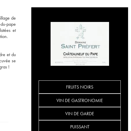
illage de
f-du-pape
latées et
tion.
dre et du
 cuvée se
gras !
FRUITS NOIRS
VIN DE GASTRONOMIE
VIN DE GARDE
PUISSANT