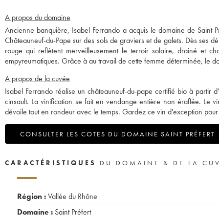
A propos du domaine
Ancienne banquière, Isabel Ferrando a acquis le domaine de Saint-Pré
Châteauneuf-du-Pape sur des sols de graviers et de galets. Dès ses d
rouge qui reflètent merveilleusement le terroir solaire, drainé et c
empyreumatiques. Grâce à au travail de cette femme déterminée, le doma
A propos de la cuvée
Isabel Ferrando réalise un châteauneuf-du-pape certifié bio à partir
cinsault. La vinification se fait en vendange entière non éraflée. Le 
dévoile tout en rondeur avec le temps. Gardez ce vin d'exception pour
CONSULTER LES COTES DU DOMAINE SAINT PRÉFERT
CARACTÉRISTIQUES
DU DOMAINE & DE LA CU
Région :
Vallée du Rhône
Domaine :
Saint Préfert