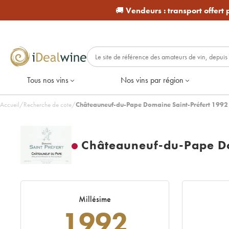
🚚
Vendeurs :
transport offert
Tous nos vins
Nos vins par région
Accueil
/
Recherche de cote
/
Châteauneuf-du-Pape Domaine Saint-Préfert 1992
Châteauneuf-du-Pape Do
Millésime
1992