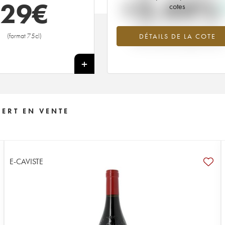
+2.44%
29
€
cotes
Tendance à la hausse du millésime
(format 75cl)
DÉTAILS DE LA COTE
1992 en 2026 par rapport à 2025
+
ERT EN VENTE
E-CAVISTE