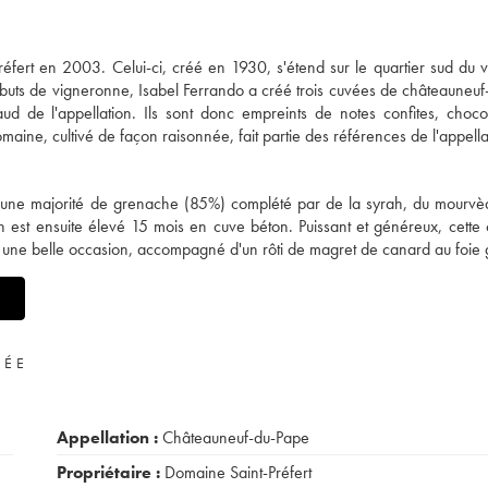
fert en 2003. Celui-ci, créé en 1930, s'étend sur le quartier sud du v
ébuts de vigneronne, Isabel Ferrando a créé trois cuvées de châteauneu
haud de l'appellation. Ils sont donc empreints de notes confites, choco
ine, cultivé de façon raisonnée, fait partie des références de l'appella
 d'une majorité de grenache (85%) complété par de la syrah, du mourvè
vin est ensuite élevé 15 mois en cuve béton. Puissant et généreux, cette
 une belle occasion, accompagné d'un rôti de magret de canard au foie 
VÉE
Appellation :
Châteauneuf-du-Pape
Propriétaire :
Domaine Saint-Préfert