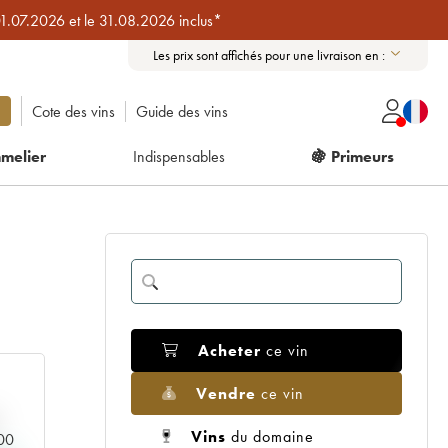
01.07.2026 et le 31.08.2026 inclus*
Les prix sont affichés pour une livraison en :
Cote des vins
Guide des vins
melier
Indispensables
🍇 Primeurs
Acheter
ce vin
Vendre
ce vin
Vins
du domaine
000