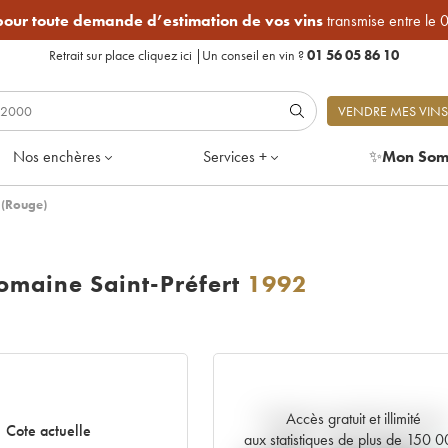
 pour toute demande d’estimation de vos vins
transmise entre le 
Retrait sur place
cliquez ici
|
Un conseil en vin ?
01 56 05 86 10
VENDRE MES VINS
Nos enchères
Services +
✨
Mon Som
 (Rouge)
maine Saint-Préfert
1992
Accès gratuit et illimité
Tendance actuelle de la cote
Cote actuelle
aux statistiques de plus de 150 