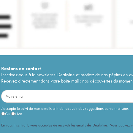
Restons en
contact
Inscrivez-vous à la newsletter iDealwine et profitez de nos pépites en a
Recevez directement dans votre boîte mail : nos découvertes du moment, 
J'accepte le suivi de mes emails afin de recevoir des suggestions personnalisées
Oui
Non
En vous inscrivant, vous acceptez de recevoir les emails de iDealwine. Vous pouvez 