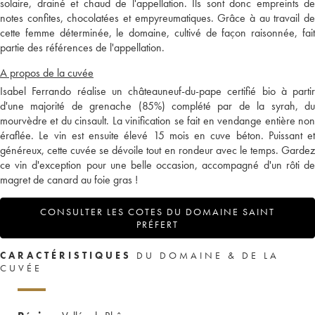
solaire, drainé et chaud de l'appellation. Ils sont donc empreints de
notes confites, chocolatées et empyreumatiques. Grâce à au travail de
cette femme déterminée, le domaine, cultivé de façon raisonnée, fait
partie des références de l'appellation.
A propos de la cuvée
Isabel Ferrando réalise un châteauneuf-du-pape certifié bio à partir
d'une majorité de grenache (85%) complété par de la syrah, du
mourvèdre et du cinsault. La vinification se fait en vendange entière non
éraflée. Le vin est ensuite élevé 15 mois en cuve béton. Puissant et
généreux, cette cuvée se dévoile tout en rondeur avec le temps. Gardez
ce vin d'exception pour une belle occasion, accompagné d'un rôti de
magret de canard au foie gras !
CONSULTER LES COTES DU DOMAINE SAINT
PRÉFERT
CARACTÉRISTIQUES
DU DOMAINE & DE LA
CUVÉE