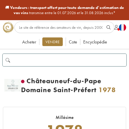
🚚
Vendeurs :
transport offert pour toute demande d’estimation de
vos vins
transmise entre le 01.07.2026 et le 31.08.2026 inclus*
Acheter
Cote
Encyclopédie
VENDRE
Châteauneuf-du-Pape
Domaine Saint-Préfert
1978
Millésime