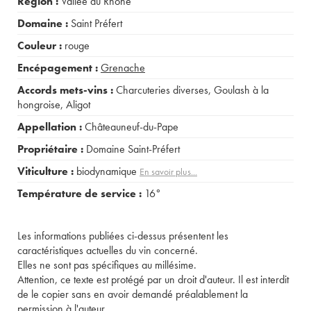
Région :
Vallée du Rhône
Domaine :
Saint Préfert
Couleur :
rouge
Encépagement :
Grenache
Accords mets-vins :
Charcuteries diverses
,
Goulash à la
hongroise
,
Aligot
Appellation :
Châteauneuf-du-Pape
Propriétaire :
Domaine Saint-Préfert
Viticulture :
biodynamique
En savoir plus...
Température de service :
16°
Les informations publiées ci-dessus présentent les
caractéristiques actuelles du vin concerné.
Elles ne sont pas spécifiques au millésime.
Attention, ce texte est protégé par un droit d'auteur. Il est interdit
de le copier sans en avoir demandé préalablement la
permission à l'auteur.