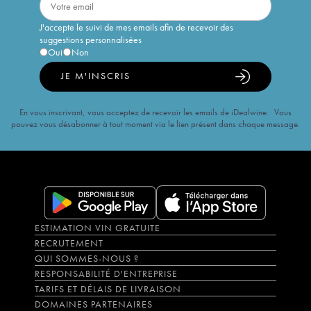
J'accepte le suivi de mes emails afin de recevoir des
suggestions personnalisées
Oui
Non
JE M'INSCRIS
En vous inscrivant, vous acceptez de recevoir les emails de iDealwine. Vous
pouvez vous désabonner à tout moment via le lien présent dans chaque message.
ESTIMATION VIN GRATUITE
RECRUTEMENT
QUI SOMMES-NOUS ?
RESPONSABILITÉ D'ENTREPRISE
TARIFS ET DÉLAIS DE LIVRAISON
DOMAINES PARTENAIRES