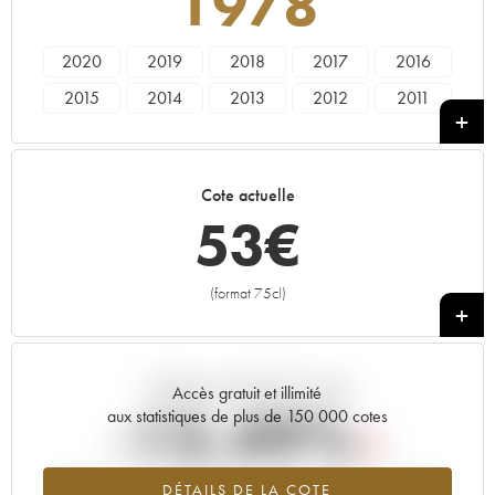
1978
2020
2019
2018
2017
2016
2015
2014
2013
2012
2011
2010
2009
2008
2007
2006
2005
2003
2001
1998
1997
Cote actuelle
1995
1992
1988
1987
1986
53
€
1985
1983
1979
1978
1964
1962
(format 75cl)
+
Tendance actuelle de la cote
Accès gratuit et illimité
-13.49%
aux statistiques de plus de 150 000 cotes
Tendance à la baisse du millésime 1978 en 2026 par rapport à
DÉTAILS DE LA COTE