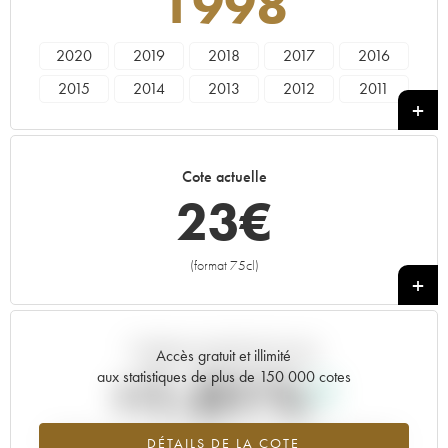
1998
2020
2019
2018
2017
2016
2015
2014
2013
2012
2011
2010
2009
2008
2007
2006
2005
2003
2001
1998
1997
Cote actuelle
1995
1992
1988
1987
1986
23
€
1985
1983
1979
1978
1964
1962
(format 75cl)
+
Tendance actuelle de la cote
Accès gratuit et illimité
+1.01%
aux statistiques de plus de 150 000 cotes
Tendance à la hausse du millésime 1998 en 2026 par rapport à
DÉTAILS DE LA COTE