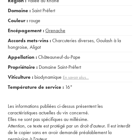
Région :
Vallée du Rhône
Domaine :
Saint Préfert
Couleur :
rouge
Encépagement :
Grenache
Accords mets-vins :
Charcuteries diverses
,
Goulash à la
hongroise
,
Aligot
Appellation :
Châteauneuf-du-Pape
Propriétaire :
Domaine Saint-Préfert
Viticulture :
biodynamique
En savoir plus...
Température de service :
16°
Les informations publiées ci-dessus présentent les
caractéristiques actuelles du vin concerné.
Elles ne sont pas spécifiques au millésime.
Attention, ce texte est protégé par un droit d'auteur. Il est interdit
de le copier sans en avoir demandé préalablement la
permission à l'auteur.