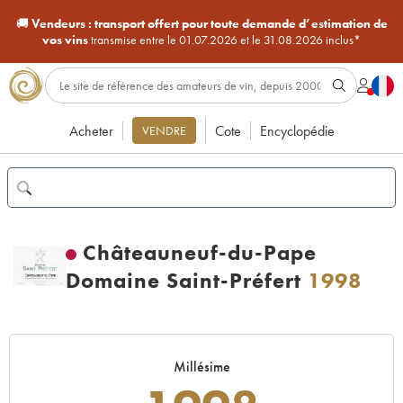
🚚
Vendeurs :
transport offert pour toute demande d’estimation de
vos vins
transmise entre le 01.07.2026 et le 31.08.2026 inclus*
Acheter
Cote
Encyclopédie
VENDRE
Châteauneuf-du-Pape
Domaine Saint-Préfert
1998
Millésime