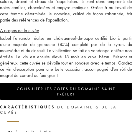
solaire, drainé et chaud de l'appellation. Ils sont donc empreints de
notes confites, chocolatées et empyreumatiques. Grâce à au travail de
cette femme déterminée, le domaine, cultivé de façon raisonnée, fait
partie des références de l'appellation.
A propos de la cuvée
Isabel Ferrando réalise un châteauneuf-du-pape certifié bio à partir
d'une majorité de grenache (85%) complété par de la syrah, du
mourvèdre et du cinsault. La vinification se fait en vendange entière non
éraflée. Le vin est ensuite élevé 15 mois en cuve béton. Puissant et
généreux, cette cuvée se dévoile tout en rondeur avec le temps. Gardez
ce vin d'exception pour une belle occasion, accompagné d'un rôti de
magret de canard au foie gras !
CONSULTER LES COTES DU DOMAINE SAINT
PRÉFERT
CARACTÉRISTIQUES
DU DOMAINE & DE LA
CUVÉE