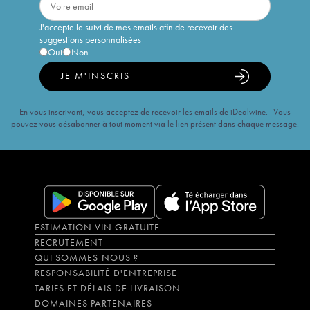
J'accepte le suivi de mes emails afin de recevoir des
suggestions personnalisées
Oui
Non
JE M'INSCRIS
En vous inscrivant, vous acceptez de recevoir les emails de iDealwine. Vous
pouvez vous désabonner à tout moment via le lien présent dans chaque message.
ESTIMATION VIN GRATUITE
RECRUTEMENT
QUI SOMMES-NOUS ?
RESPONSABILITÉ D'ENTREPRISE
TARIFS ET DÉLAIS DE LIVRAISON
DOMAINES PARTENAIRES