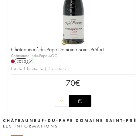
Châteauneuf-du-Pape Domaine Saint-Préfert
Châteauneuf-du-Pape AOC
2020
A
Lot de 1 bouteille | 1 en stock
70
€
CHÂTEAUNEUF-DU-PAPE DOMAINE SAINT-PR
LES INFORMATIONS