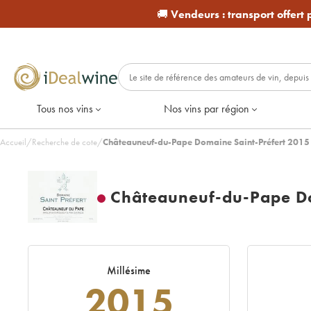
🚚
Vendeurs :
transport offert
Tous nos vins
Nos vins par région
Accueil
/
Recherche de cote
/
Châteauneuf-du-Pape Domaine Saint-Préfert 2015
Châteauneuf-du-Pape Do
Millésime
2015