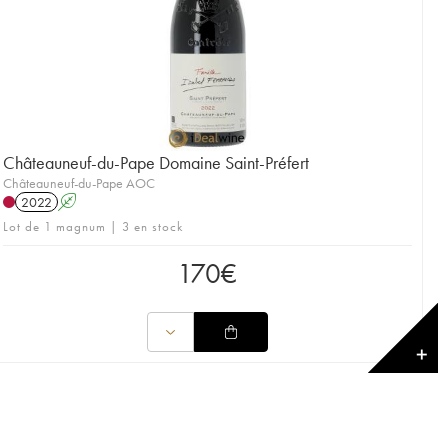
Châteauneuf-du-Pape Domaine Saint-Préfert
Châteauneuf-du-Pape AOC
2022
A
Lot de 1 magnum | 3 en stock
170
€
✕