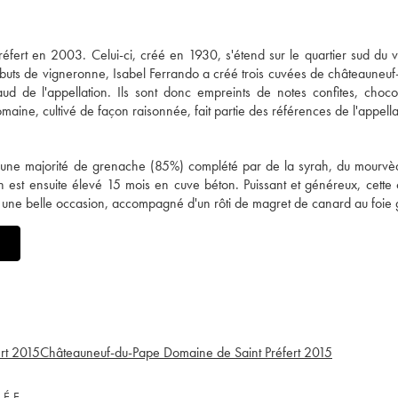
fert en 2003. Celui-ci, créé en 1930, s'étend sur le quartier sud du v
ébuts de vigneronne, Isabel Ferrando a créé trois cuvées de châteauneu
haud de l'appellation. Ils sont donc empreints de notes confites, choco
ine, cultivé de façon raisonnée, fait partie des références de l'appella
 d'une majorité de grenache (85%) complété par de la syrah, du mourvè
vin est ensuite élevé 15 mois en cuve béton. Puissant et généreux, cette
 une belle occasion, accompagné d'un rôti de magret de canard au foie 
rt
2015
Châteauneuf-du-Pape Domaine de Saint Préfert
2015
VÉE