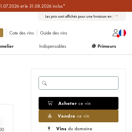
01.07.2026 et le 31.08.2026 inclus*
Les prix sont affichés pour une livraison en :
Cote des vins
Guide des vins
melier
Indispensables
🍇 Primeurs
Acheter
ce vin
Vendre
ce vin
Vins
du domaine
000