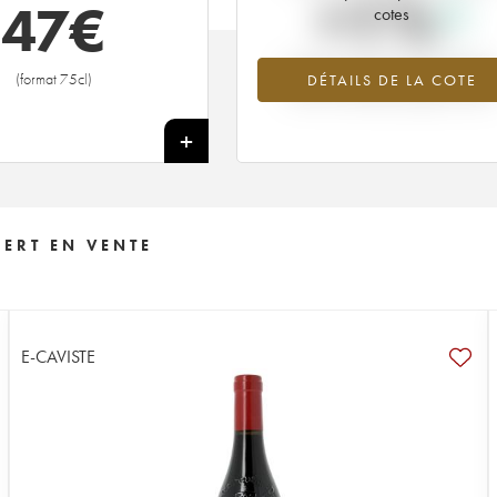
+1%
47
€
cotes
Tendance à la hausse du millésime
(format 75cl)
DÉTAILS DE LA COTE
2015 en 2026 par rapport à 2025
+
ERT EN VENTE
E-CAVISTE