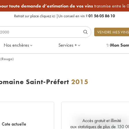
 pour toute demande d’estimation de vos vins
transmise entre le 
Retrait sur place
cliquez ici
|
Un conseil en vin ?
01 56 05 86 10
VENDRE MES VINS
Nos enchères
Services +
✨
Mon Som
 (Rouge)
maine Saint-Préfert
2015
Accès gratuit et illimité
Tendance actuelle de la cote
Cote actuelle
aux statistiques de plus de 150 