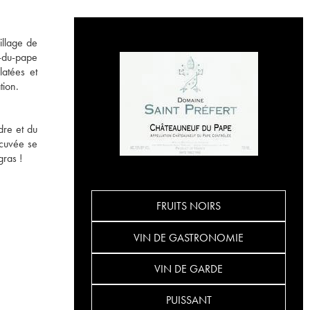
illage de
f-du-pape
latées et
tion.
dre et du
 cuvée se
gras !
FRUITS NOIRS
VIN DE GASTRONOMIE
VIN DE GARDE
PUISSANT