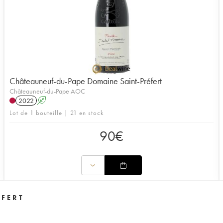
Châteauneuf-du-Pape Domaine Saint-Préfert
Châteauneuf-du-Pape AOC
2022
A
Lot de 1 bouteille | 21 en stock
90
€
ÉFERT