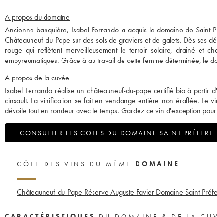
A propos du domaine
Ancienne banquière, Isabel Ferrando a acquis le domaine de Saint-Pré
Châteauneuf-du-Pape sur des sols de graviers et de galets. Dès ses d
rouge qui reflètent merveilleusement le terroir solaire, drainé et c
empyreumatiques. Grâce à au travail de cette femme déterminée, le doma
A propos de la cuvée
Isabel Ferrando réalise un châteauneuf-du-pape certifié bio à partir
cinsault. La vinification se fait en vendange entière non éraflée. Le 
dévoile tout en rondeur avec le temps. Gardez ce vin d'exception pour
CONSULTER LES COTES DU DOMAINE SAINT PRÉFERT
CÔTE DES VINS DU MÊME
DOMAINE
Châteauneuf-du-Pape Réserve Auguste Favier Domaine Saint-Préfe
CARACTÉRISTIQUES
DU DOMAINE & DE LA CU