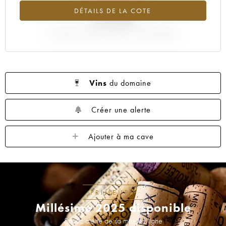
DÉTAILS DE LA COTE
-24.08%
VARIATION COTE ACTUELLE / PRIX PRIMEUR
Vins
du domaine
Créer une alerte
Ajouter à ma cave
PRIMEURS
Millésime 2025 disponible
Soyez alerté de sa mise en ligne