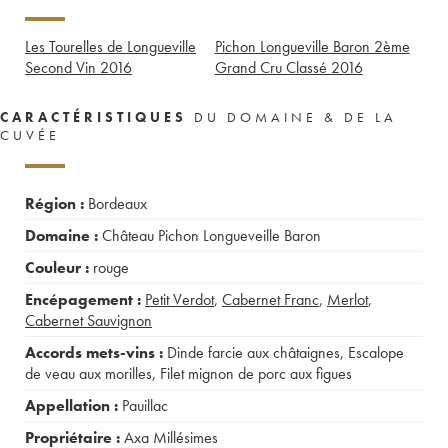
Les Tourelles de Longueville
Pichon Longueville Baron 2ème
Second Vin
2016
Grand Cru Classé
2016
CARACTÉRISTIQUES
DU DOMAINE & DE LA
CUVÉE
Région :
Bordeaux
Domaine :
Château Pichon Longueveille Baron
Couleur :
rouge
Encépagement :
Petit Verdot
,
Cabernet Franc
,
Merlot
,
Cabernet Sauvignon
Accords mets-vins :
Dinde farcie aux châtaignes
,
Escalope
de veau aux morilles
,
Filet mignon de porc aux figues
Appellation :
Pauillac
Propriétaire :
Axa Millésimes