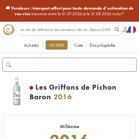
🚚
Vendeurs :
transport offert pour toute demande d’estimation de
vos vins
transmise entre le 01.07.2026 et le 31.08.2026 inclus*
Acheter
Cote
Encyclopédie
VENDRE
Les Griffons de Pichon
Baron
2016
Millésime