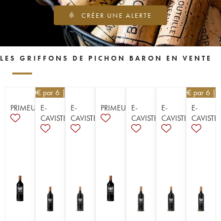
CRÉER UNE ALERTE
LES GRIFFONS DE PICHON BARON EN VENTE
39,60
€
par 6 | -10%
40,50
€
par 6 | 
PRIMEUR
E-
E-
PRIMEUR
E-
E-
E-
CAVISTE
CAVISTE
CAVISTE
CAVISTE
CAVISTE