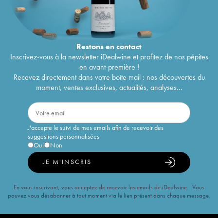
Restons en
contact
Inscrivez-vous à la newsletter iDealwine et profitez de nos pépites
en avant-première !
Recevez directement dans votre boîte mail : nos découvertes du
moment, ventes exclusives, actualités, analyses...
J'accepte le suivi de mes emails afin de recevoir des
suggestions personnalisées
Oui
Non
JE M'INSCRIS
En vous inscrivant, vous acceptez de recevoir les emails de iDealwine. Vous
pouvez vous désabonner à tout moment via le lien présent dans chaque message.