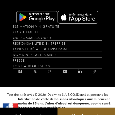
ESTIMATION VIN GRATUITE
RECRUTEMENT
QUI SOMMES-NOUS ?
RESPONSABILITÉ D'ENTREPRISE
TARIFS ET DÉLAIS DE LIVRAISON
DOMAINES PARTENAIRES
PRESSE
FOIRE AUX QUESTIONS
Tous droits réservés © 2026 iDealwine S.A.S.
CGS
Données personnelles
Interdiction de vente de boissons alcooliques aux mineurs de
moins de 18 ans. L'abus d'alcool est dangereux pour la santé,
à consommer avec modération.
La preuve de majorité de l'acheteur est exigée au moment de la vente en