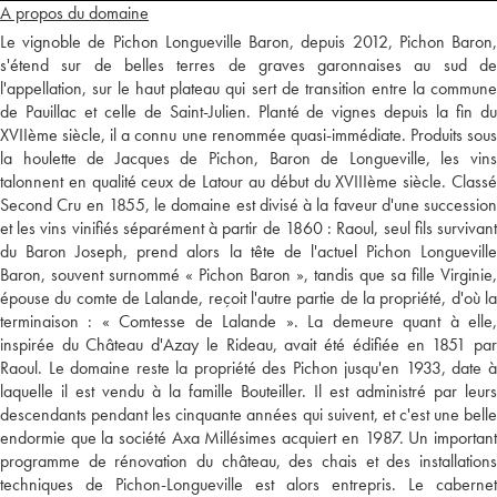
A propos du domaine
Le vignoble de Pichon Longueville Baron, depuis 2012, Pichon Baron,
s'étend sur de belles terres de graves garonnaises au sud de
l'appellation, sur le haut plateau qui sert de transition entre la commune
de Pauillac et celle de Saint-Julien. Planté de vignes depuis la fin du
XVIIème siècle, il a connu une renommée quasi-immédiate. Produits sous
la houlette de Jacques de Pichon, Baron de Longueville, les vins
talonnent en qualité ceux de Latour au début du XVIIIème siècle. Classé
Second Cru en 1855, le domaine est divisé à la faveur d'une succession
et les vins vinifiés séparément à partir de 1860 : Raoul, seul fils survivant
du Baron Joseph, prend alors la tête de l'actuel Pichon Longueville
Baron, souvent surnommé « Pichon Baron », tandis que sa fille Virginie,
épouse du comte de Lalande, reçoit l'autre partie de la propriété, d'où la
terminaison : « Comtesse de Lalande ». La demeure quant à elle,
inspirée du Château d'Azay le Rideau, avait été édifiée en 1851 par
Raoul. Le domaine reste la propriété des Pichon jusqu'en 1933, date à
laquelle il est vendu à la famille Bouteiller. Il est administré par leurs
descendants pendant les cinquante années qui suivent, et c'est une belle
endormie que la société Axa Millésimes acquiert en 1987. Un important
programme de rénovation du château, des chais et des installations
techniques de Pichon-Longueville est alors entrepris. Le cabernet