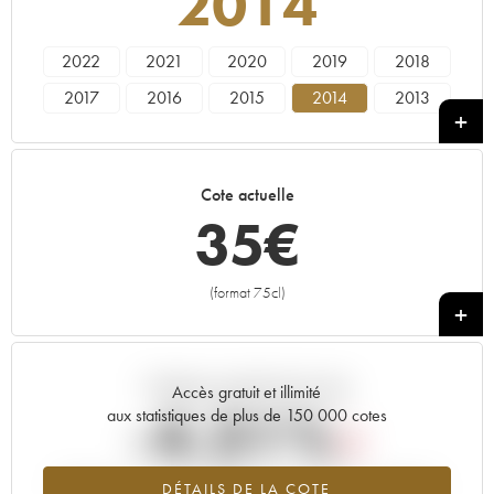
2014
2022
2021
2020
2019
2018
2017
2016
2015
2014
2013
2012
Cote actuelle
35
€
(format 75cl)
+
Tendance actuelle de la cote
Accès gratuit et illimité
-4.31%
aux statistiques de plus de 150 000 cotes
Tendance à la baisse du millésime 2014 en 2026 par rapport à
DÉTAILS DE LA COTE