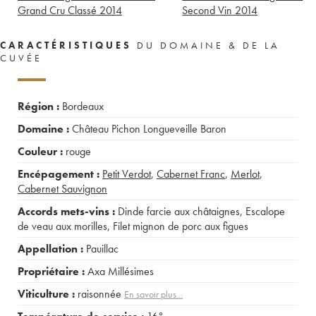
Grand Cru Classé
2014
Second Vin
2014
CARACTÉRISTIQUES
DU DOMAINE & DE LA
CUVÉE
Région :
Bordeaux
Domaine :
Château Pichon Longueveille Baron
Couleur :
rouge
Encépagement :
Petit Verdot
,
Cabernet Franc
,
Merlot
,
Cabernet Sauvignon
Accords mets-vins :
Dinde farcie aux châtaignes
,
Escalope
de veau aux morilles
,
Filet mignon de porc aux figues
Appellation :
Pauillac
Propriétaire :
Axa Millésimes
Viticulture :
raisonnée
En savoir plus...