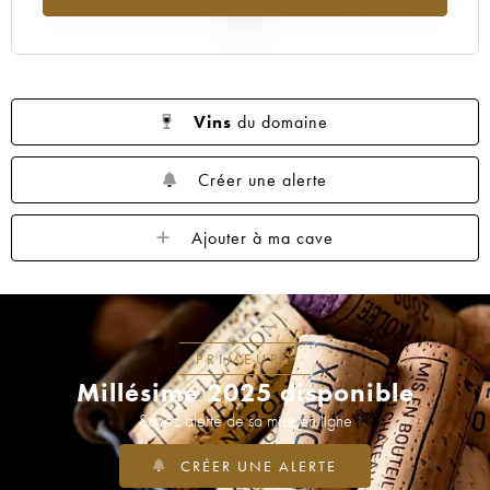
2025
Vins
du domaine
Créer une alerte
Ajouter à ma cave
PRIMEURS
Millésime 2025 disponible
Soyez alerté de sa mise en ligne
CRÉER UNE ALERTE