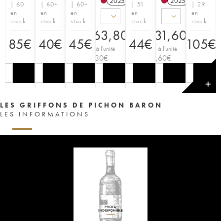
2025
T
2025
T
| 60
| 60+
| 60+
| 51
| 29
en
en
en
en
en
stock
stock
stock
stock
stock
463,80
€
231,60
€
85
€
40
€
45
€
44
€
105
€
Prix à l'unité
Prix à l'unité
77,30
€
38,60
€
✕
LES GRIFFONS DE PICHON BARON
LES INFORMATIONS