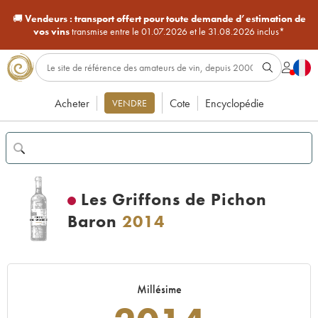
🚚
Vendeurs :
transport offert pour toute demande d’estimation de
vos vins
transmise entre le 01.07.2026 et le 31.08.2026 inclus*
Acheter
Cote
Encyclopédie
VENDRE
Les Griffons de Pichon
Baron
2014
Millésime