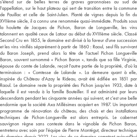
s'étend sur de belles terres de graves garonnaises au sud de
l'appellation, sur le haut plateau qui sert de transition entre la commune
de Pauillac et celle de Saint-Julien. Planté de vignes depuis la fin du
XVIIème siècle, il a connu une renommée quasi-immédiate. Produits sous
la houlette de Jacques de Pichon, Baron de Longueville, les vins
talonnent en qualité ceux de Latour au début du XVIIIème siècle. Classé
Second Cru en 1855, le domaine est divisé à la faveur d'une succession
et les vins vinifiés séparément à partir de 1860 : Raoul, seul fils survivant
du Baron Joseph, prend alors la tête de l'actuel Pichon Longueville
Baron, souvent surnommé « Pichon Baron », tandis que sa fille Virginie,
épouse du comte de Lalande, reçoit l'autre partie de la propriété, d'où la
terminaison : « Comtesse de Lalande ». La demeure quant à elle,
inspirée du Château d'Azay le Rideau, avait été édifiée en 1851 par
Raoul. Le domaine reste la propriété des Pichon jusqu'en 1933, date à
laquelle il est vendu à la famille Bouteiller. Il est administré par leurs
descendants pendant les cinquante années qui suivent, et c'est une belle
endormie que la société Axa Millésimes acquiert en 1987. Un important
programme de rénovation du château, des chais et des installations
techniques de Pichon-Longueville est alors entrepris. Le cabernet
sauvignon règne sans conteste dans le vignoble de Pichon Baron,
entretenu avec soin par l'équipe de Pierre Montégut, directeur technique
du domaine depuis 2022. Les vins de ce domaine comptent aujourd'hui