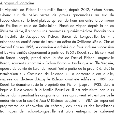
A propos du domaine
Le vignoble de Pichon Longueville Baron, depuis 2012, Pichon Baron,
s'étend sur de belles terres de graves garonnaises au sud de
l'appellation, sur le haut plateau qui sert de transition entre la commune
de Pauillac et celle de Saint-Julien. Planté de vignes depuis la fin du
XVIIème siècle, il a connu une renommée quasi-immédiate. Produits sous
la houlette de Jacques de Pichon, Baron de Longueville, les vins
talonnent en qualité ceux de Latour au début du XVIIIème siècle. Classé
Second Cru en 1855, le domaine est divisé à la faveur d'une succession
et les vins vinifiés séparément à partir de 1860 : Raoul, seul fils survivant
du Baron Joseph, prend alors la tête de l'actuel Pichon Longueville
Baron, souvent surnommé « Pichon Baron », tandis que sa fille Virginie,
épouse du comte de Lalande, reçoit l'autre partie de la propriété, d'où la
terminaison : « Comtesse de Lalande ». La demeure quant à elle,
inspirée du Château d'Azay le Rideau, avait été édifiée en 1851 par
Raoul. Le domaine reste la propriété des Pichon jusqu'en 1933, date à
laquelle il est vendu à la famille Bouteiller. Il est administré par leurs
descendants pendant les cinquante années qui suivent, et c'est une belle
endormie que la société Axa Millésimes acquiert en 1987. Un important
programme de rénovation du château, des chais et des installations
techniques de Pichon-Longueville est alors entrepris. Le cabernet