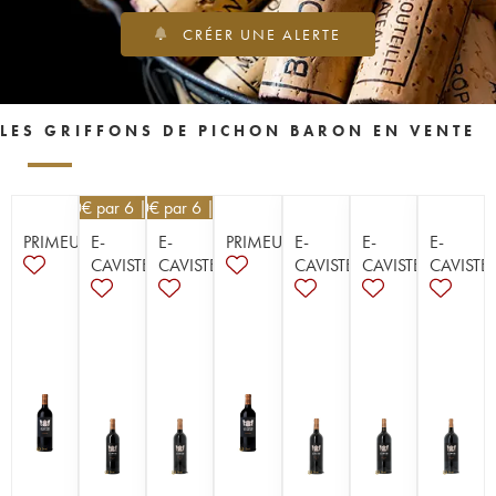
CRÉER UNE ALERTE
LES GRIFFONS DE PICHON BARON EN VENTE
39,60
€
par 6 | -10%
40,50
€
par 6 | -10%
PRIMEUR
E-
E-
PRIMEUR
E-
E-
E-
CAVISTE
CAVISTE
CAVISTE
CAVISTE
CAVISTE