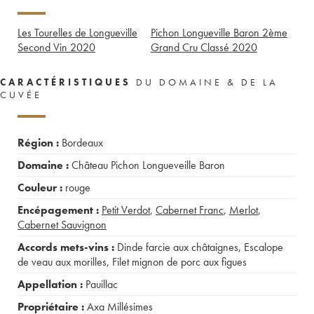
Les Tourelles de Longueville
Pichon Longueville Baron 2ème
Second Vin
2020
Grand Cru Classé
2020
CARACTÉRISTIQUES
DU DOMAINE & DE LA
CUVÉE
Région :
Bordeaux
Domaine :
Château Pichon Longueveille Baron
Couleur :
rouge
Encépagement :
Petit Verdot
,
Cabernet Franc
,
Merlot
,
Cabernet Sauvignon
Accords mets-vins :
Dinde farcie aux châtaignes
,
Escalope
de veau aux morilles
,
Filet mignon de porc aux figues
Appellation :
Pauillac
Propriétaire :
Axa Millésimes