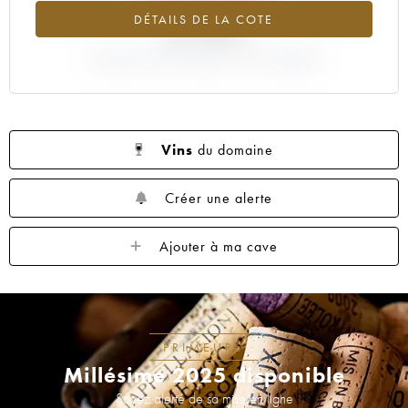
DÉTAILS DE LA COTE
-27.55%
VARIATION COTE ACTUELLE / PRIX PRIMEUR
Vins
du domaine
Créer une alerte
Ajouter à ma cave
PRIMEURS
Millésime 2025 disponible
Soyez alerté de sa mise en ligne