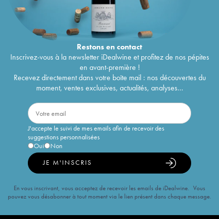
Restons en
contact
Inscrivez-vous à la newsletter iDealwine et profitez de nos pépites
en avant-première !
Recevez directement dans votre boîte mail : nos découvertes du
moment, ventes exclusives, actualités, analyses...
J'accepte le suivi de mes emails afin de recevoir des
suggestions personnalisées
Oui
Non
JE M'INSCRIS
En vous inscrivant, vous acceptez de recevoir les emails de iDealwine. Vous
pouvez vous désabonner à tout moment via le lien présent dans chaque message.