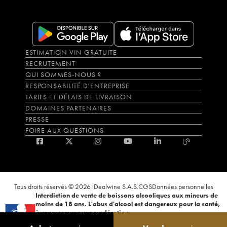
ESTIMATION VIN GRATUITE
RECRUTEMENT
QUI SOMMES-NOUS ?
RESPONSABILITÉ D'ENTREPRISE
TARIFS ET DÉLAIS DE LIVRAISON
DOMAINES PARTENAIRES
PRESSE
FOIRE AUX QUESTIONS
Tous droits réservés © 2026 iDealwine S.A.S.
CGS
Données personnelles
Interdiction de vente de boissons alcooliques aux mineurs de
moins de 18 ans. L'abus d'alcool est dangereux pour la santé,
à consommer avec modération.
La preuve de majorité de l'acheteur est exigée au moment de la vente en