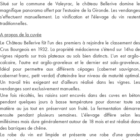
Situé sur la commune de Valeyrac, le château Bellerive domine le
magnifique panorama offert par l'estuaire de la Gironde. Les vendanges
s'effectuent manuellement. La vinification et l'élevage du vin restent
traditionnelles.
A propos de la cuvée
Le Château Bellerive fût l'un des premiers à rejoindre le classement des
Crus Bourgeois en 1932. La propriété médocienne s'étend sur 14ha de
vignes répartis sur trois plateaux au sols bien distincts. L'un est argilo-
calcaire, l'autre est argilo-graveleux et le dernier est salo-graveleux.
Idéal pour permettre aux différents cépages (cabernet sauvignon,
cabernet franc, petit verdot) d'atteindre leur niveau de maturité optimal.
Un travail très exigeant est d'ailleurs réalisé dans les vignes. Les
vendanges sont exclusivement manuelles.
Une fois récoltés, les raisins sont encuvés dans des cuves en béton
pendant quelques jours à basse température pour donner toute sa
matière au jus tout en préservant son fruité. La fermentation démarre
ensuite pendant plusieurs semaines. L'élevage diffère selon les
millésimes mais dure généralement autour de 18 mois et est réalisé dans
des barriques de chêne.
La robe du vin est limpide et présente une robe d'une grande