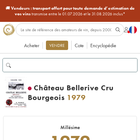
🚚
Vendeurs :
transport offert pour toute demande d’estimation de
vos vins
transmise entre le 01.07.2026 et le 31.08.2026 inclus*
Acheter
Cote
Encyclopédie
VENDRE
Château Bellerive Cru
Bourgeois
1979
Millésime