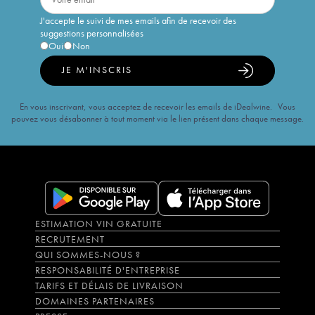
J'accepte le suivi de mes emails afin de recevoir des
suggestions personnalisées
Oui
Non
JE M'INSCRIS
En vous inscrivant, vous acceptez de recevoir les emails de iDealwine. Vous
pouvez vous désabonner à tout moment via le lien présent dans chaque message.
ESTIMATION VIN GRATUITE
RECRUTEMENT
QUI SOMMES-NOUS ?
RESPONSABILITÉ D'ENTREPRISE
TARIFS ET DÉLAIS DE LIVRAISON
DOMAINES PARTENAIRES