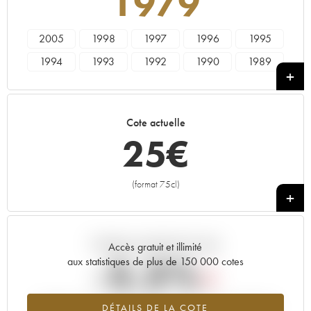
1979
2005
1998
1997
1996
1995
1994
1993
1992
1990
1989
1988
1987
1986
1985
1984
1983
1982
1981
1980
1979
Cote actuelle
1978
25
€
(format 75cl)
+
Tendance actuelle de la cote
Accès gratuit et illimité
-5.5%
aux statistiques de plus de 150 000 cotes
Tendance à la baisse du millésime 1979 en 2026 par rapport à
DÉTAILS DE LA COTE