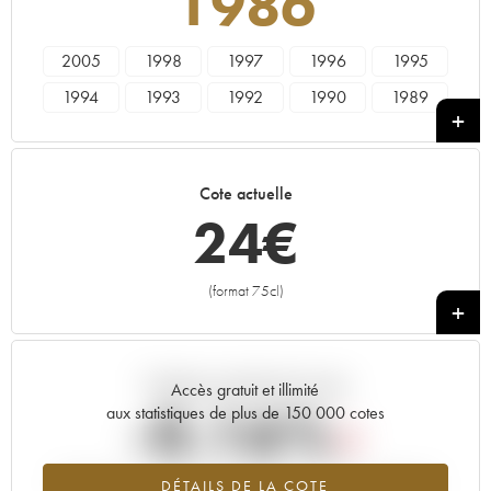
1986
2005
1998
1997
1996
1995
1994
1993
1992
1990
1989
1988
1987
1986
1985
1984
1983
1982
1981
1980
1979
Cote actuelle
1978
24
€
(format 75cl)
+
Tendance actuelle de la cote
Accès gratuit et illimité
-0.16%
aux statistiques de plus de 150 000 cotes
Tendance à la baisse du millésime 1986 en 2026 par rapport à
DÉTAILS DE LA COTE