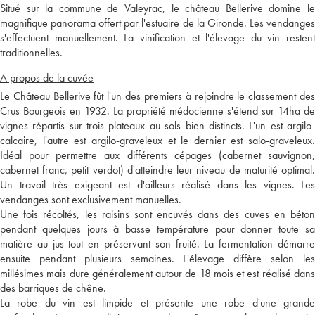
Situé sur la commune de Valeyrac, le château Bellerive domine le
magnifique panorama offert par l'estuaire de la Gironde. Les vendanges
s'effectuent manuellement. La vinification et l'élevage du vin restent
traditionnelles.
A propos de la cuvée
Le Château Bellerive fût l'un des premiers à rejoindre le classement des
Crus Bourgeois en 1932. La propriété médocienne s'étend sur 14ha de
vignes répartis sur trois plateaux au sols bien distincts. L'un est argilo-
calcaire, l'autre est argilo-graveleux et le dernier est salo-graveleux.
Idéal pour permettre aux différents cépages (cabernet sauvignon,
cabernet franc, petit verdot) d'atteindre leur niveau de maturité optimal.
Un travail très exigeant est d'ailleurs réalisé dans les vignes. Les
vendanges sont exclusivement manuelles.
Une fois récoltés, les raisins sont encuvés dans des cuves en béton
pendant quelques jours à basse température pour donner toute sa
matière au jus tout en préservant son fruité. La fermentation démarre
ensuite pendant plusieurs semaines. L'élevage diffère selon les
millésimes mais dure généralement autour de 18 mois et est réalisé dans
des barriques de chêne.
La robe du vin est limpide et présente une robe d'une grande