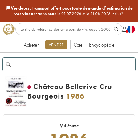
🚚
Vendeurs :
transport offert pour toute demande d’estimation de
vos vins
transmise entre le 01.07.2026 et le 31.08.2026 inclus*
Acheter
Cote
Encyclopédie
VENDRE
Château Bellerive Cru
Bourgeois
1986
Millésime