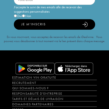
J'accepte le suivi de mes emails afin de recevoir des
suggestions personnalisées
Oui
Non
JE M'INSCRIS
En vous inscrivant, vous acceptez de recevoir les emails de iDealwine. Vous
pouvez vous désabonner à tout moment via le lien présent dans chaque message.
ESTIMATION VIN GRATUITE
RECRUTEMENT
QUI SOMMES-NOUS ?
RESPONSABILITÉ D'ENTREPRISE
TARIFS ET DÉLAIS DE LIVRAISON
DOMAINES PARTENAIRES