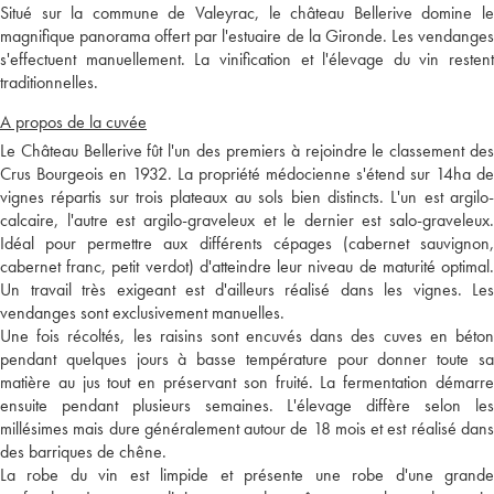
Situé sur la commune de Valeyrac, le château Bellerive domine le
magnifique panorama offert par l'estuaire de la Gironde. Les vendanges
s'effectuent manuellement. La vinification et l'élevage du vin restent
traditionnelles.
A propos de la cuvée
Le Château Bellerive fût l'un des premiers à rejoindre le classement des
Crus Bourgeois en 1932. La propriété médocienne s'étend sur 14ha de
vignes répartis sur trois plateaux au sols bien distincts. L'un est argilo-
calcaire, l'autre est argilo-graveleux et le dernier est salo-graveleux.
Idéal pour permettre aux différents cépages (cabernet sauvignon,
cabernet franc, petit verdot) d'atteindre leur niveau de maturité optimal.
Un travail très exigeant est d'ailleurs réalisé dans les vignes. Les
vendanges sont exclusivement manuelles.
Une fois récoltés, les raisins sont encuvés dans des cuves en béton
pendant quelques jours à basse température pour donner toute sa
matière au jus tout en préservant son fruité. La fermentation démarre
ensuite pendant plusieurs semaines. L'élevage diffère selon les
millésimes mais dure généralement autour de 18 mois et est réalisé dans
des barriques de chêne.
La robe du vin est limpide et présente une robe d'une grande