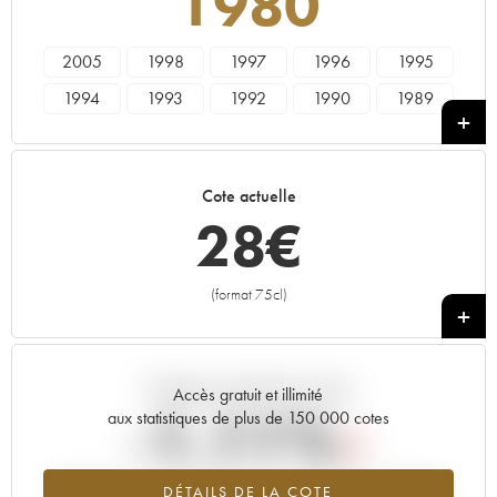
1980
2005
1998
1997
1996
1995
1994
1993
1992
1990
1989
1988
1987
1986
1985
1984
1983
1982
1981
1980
1979
Cote actuelle
1978
28
€
(format 75cl)
+
Tendance actuelle de la cote
Accès gratuit et illimité
-1.11%
aux statistiques de plus de 150 000 cotes
Tendance à la baisse du millésime 1980 en 2026 par rapport à
DÉTAILS DE LA COTE