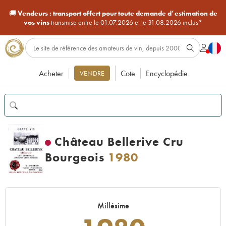
🚚
Vendeurs :
transport offert pour toute demande d’estimation de
vos vins
transmise entre le 01.07.2026 et le 31.08.2026 inclus*
Acheter
Cote
Encyclopédie
VENDRE
Château Bellerive Cru
Bourgeois
1980
Millésime