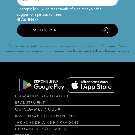
J'accepte le suivi de mes emails afin de recevoir des
suggestions personnalisées
Oui
Non
JE M'INSCRIS
En vous inscrivant, vous acceptez de recevoir les emails de iDealwine. Vous
pouvez vous désabonner à tout moment via le lien présent dans chaque message.
ESTIMATION VIN GRATUITE
RECRUTEMENT
QUI SOMMES-NOUS ?
RESPONSABILITÉ D'ENTREPRISE
TARIFS ET DÉLAIS DE LIVRAISON
DOMAINES PARTENAIRES