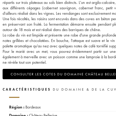
répartis sur trois plateaux au sols bien distincts. L'un est argilo-calcair
aux différents cépages (cabernet sauvignon, cabernet franc, petit ve
d'ailleurs réalisé dans les vignes. Les vendanges sont exclusivement m
Une fois récoltés, les raisins sont encuvés dans des cuves en béton pe
en préservant son fruité. La fermentation démarre ensuite pendant pl
autour de 18 mois et est réalisé dans des barriques de chêne.
La robe du vin est limpide et présente une robe d'une grande profond
notes grillées et chocolatées. En bouche, l'attaque est suave et le vi
palette aromatique qu'au nez avec quelques notes de café torréfié sup
Pour le marié avec un met, vous pouvez évidemment partir sur un
également à merveille avec un poisson comme une lamproie à la bordel
ne révèle tout son potentiel.
CONSULTER LES COTES DU DOMAINE CHÂTEAU BELLE
CARACTÉRISTIQUES
DU DOMAINE & DE LA CU
Région :
Bordeaux
Domaine :
Château Bellerive