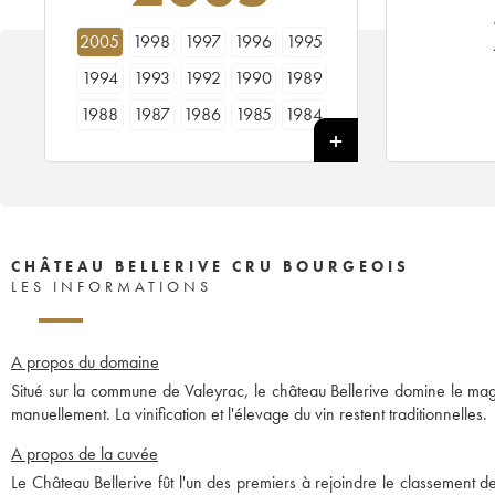
2005
1998
1997
1996
1995
1994
1993
1992
1990
1989
1988
1987
1986
1985
1984
1983
1982
1981
1980
1979
1978
CHÂTEAU BELLERIVE CRU BOURGEOIS
LES INFORMATIONS
A propos du domaine
Situé sur la commune de Valeyrac, le château Bellerive domine le mag
manuellement. La vinification et l'élevage du vin restent traditionnelles.
A propos de la cuvée
Le Château Bellerive fût l'un des premiers à rejoindre le classement