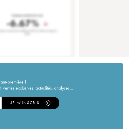
vant-première !
ventes exclusives, actualités, analyses...
JE M'INSCRIS