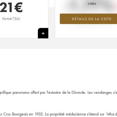
-1.77%
21
€
cotes
Tendance à la baisse du millésime 2
(format 75cl)
DÉTAILS DE LA COTE
en 2026 par rapport à 2025
+
nifique panorama offert par l'estuaire de la Gironde. Les vendanges s'e
 des Crus Bourgeois en 1932. La propriété médocienne s'étend sur 14ha 