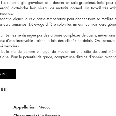
e, l'autre est argilo-graveleux et le dernier est salo-graveleux. Idéal pour
rdot) d'atteindre leur niveau de maturité optimal. Un travail très exi
anuelles.
ndant quelques jours à basse température pour donner toute sa matière au
usieurs semaines. L'élevage diffère selon les millésimes mais dure gén
eur. Le nez se distingue par des arômes complexes de cassis, mûres ains
n est d'une incroyable fraîcheur, loin des clichés bordelais. On retrouv
plémentaires.
e belle viande comme un gigot de mouton ou une côte de bœuf même 
aise. Pour le potentiel de garde, comptez une dizaine d'années avant q
RIVE
VÉE
Appellation :
Médoc
Classement :
Cru Bourgeois