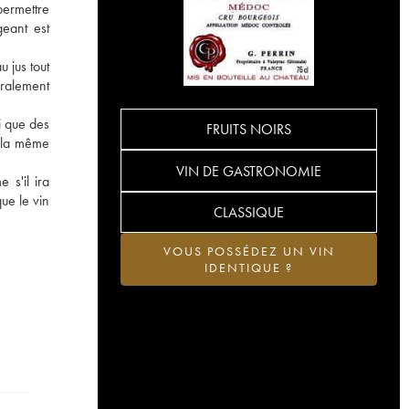
 permettre
geant est
 jus tout
éralement
i que des
FRUITS NOIRS
e la même
VIN DE GASTRONOMIE
s'il ira
ue le vin
CLASSIQUE
VOUS POSSÉDEZ UN VIN
IDENTIQUE ?