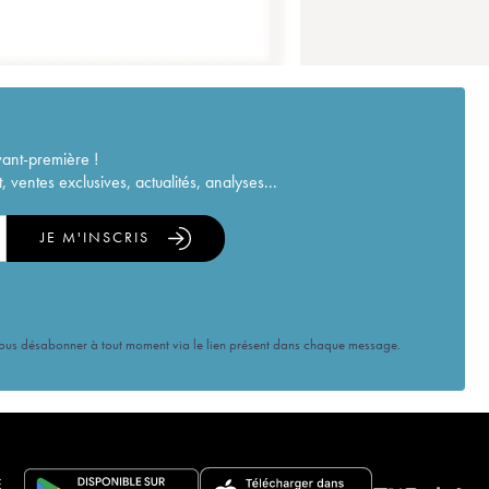
vant-première !
ventes exclusives, actualités, analyses...
JE M'INSCRIS
vous désabonner à tout moment via le lien présent dans chaque message.
E