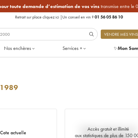
 pour toute demande d’estimation de vos vins
transmise entre le 
Retrait sur place
cliquez ici
|
Un conseil en vin ?
01 56 05 86 10
VENDRE MES VINS
Nos enchères
Services +
✨
Mon Som
1989
Accès gratuit et illimité
Tendance actuelle de la cote
Cote actuelle
aux statistiques de plus de 150 