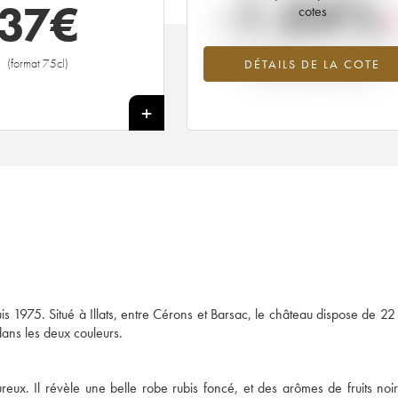
-1.04%
37
€
cotes
Tendance à la baisse du millésime 1
(format 75cl)
DÉTAILS DE LA COTE
en 2026 par rapport à 2025
+
 1975. Situé à Illats, entre Cérons et Barsac, le château dispose de 22
dans les deux couleurs.
ux. Il révèle une belle robe rubis foncé, et des arômes de fruits noir