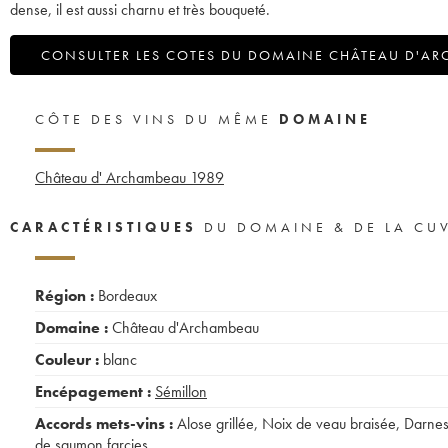
dense, il est aussi charnu et très bouqueté.
CONSULTER LES COTES DU DOMAINE CHÂTEAU D'A
CÔTE DES VINS DU MÊME
DOMAINE
Château d' Archambeau
1989
CARACTÉRISTIQUES
DU DOMAINE & DE LA CU
Région :
Bordeaux
Domaine :
Château d'Archambeau
Couleur :
blanc
Encépagement :
Sémillon
Accords mets-vins :
Alose grillée
,
Noix de veau braisée
,
Darne
de saumon farcies