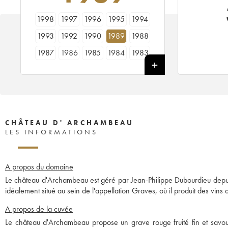
1998
1997
1996
1995
1994
1993
1992
1990
1989
1988
1987
1986
1985
1984
1983
1982
1981
1980
1979
1978
CHÂTEAU D' ARCHAMBEAU
LES INFORMATIONS
A propos du domaine
Le château d'Archambeau est géré par Jean-Philippe Dubourdieu depuis
idéalement situé au sein de l'appellation Graves, où il produit des vins 
A propos de la cuvée
Le château d'Archambeau propose un grave rouge fruité fin et savoure