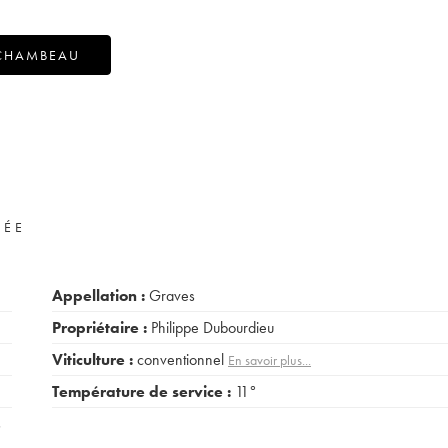
RCHAMBEAU
VÉE
Appellation :
Graves
Propriétaire :
Philippe Dubourdieu
Viticulture :
conventionnel
En savoir plus...
Température de service :
11°
s