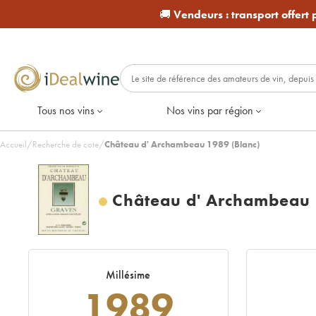
🚚
Vendeurs :
transport offert
Tous nos vins
Nos vins par région
Accueil
/
Recherche de cote
/
Château d' Archambeau 1989 (Blanc)
Château d' Archambeau
Millésime
1989