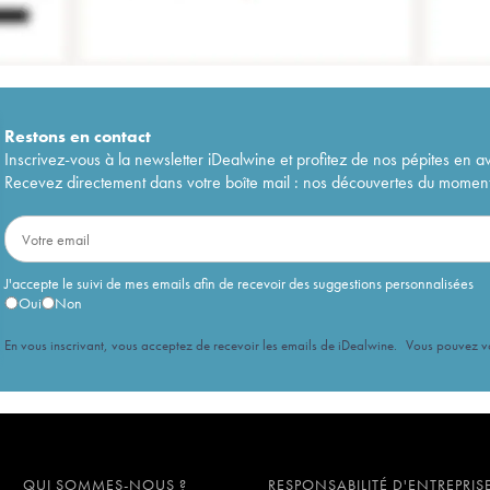
Restons en
contact
Inscrivez-vous à la newsletter iDealwine et profitez de nos pépites en a
Recevez directement dans votre boîte mail : nos découvertes du moment, 
J'accepte le suivi de mes emails afin de recevoir des suggestions personnalisées
Oui
Non
En vous inscrivant, vous acceptez de recevoir les emails de iDealwine. Vous pouvez 
QUI SOMMES-NOUS ?
RESPONSABILITÉ D'ENTREPRIS