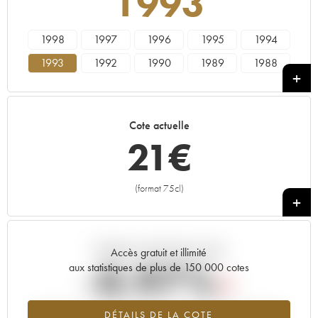
1993
1998
1997
1996
1995
1994
1993
1992
1990
1989
1988
1987
1986
1985
1984
1983
1982
1981
1980
1979
1978
Cote actuelle
21
€
(format 75cl)
+
Tendance actuelle de la cote
Accès gratuit et illimité
-0.97%
aux statistiques de plus de 150 000 cotes
Tendance à la baisse du millésime 1993 en 2026 par rapport à
DÉTAILS DE LA COTE