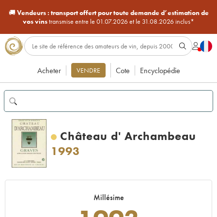
🚚
Vendeurs :
transport offert pour toute demande d’estimation de
vos vins
transmise entre le 01.07.2026 et le 31.08.2026 inclus*
Acheter
Cote
Encyclopédie
VENDRE
Château d' Archambeau
1993
Millésime