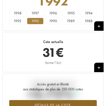
1992
1998
1997
1996
1995
1994
1993
1992
1990
1989
1988
1987
1986
1985
1984
1983
1982
1981
1980
1979
1978
Cote actuelle
31
€
(format 75cl)
+
Tendance actuelle de la cote
Accès gratuit et illimité
+3.72%
aux statistiques de plus de 150 000 cotes
Tendance à la hausse du millésime 1992 en 2026 par rapport à
DÉTAILS DE LA COTE