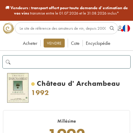
🚚
Vendeurs :
transport offert pour toute demande d’estimation de
vos vins
transmise entre le 01.07.2026 et le 31.08.2026 inclus*
Acheter
Cote
Encyclopédie
VENDRE
Château d' Archambeau
1992
Millésime