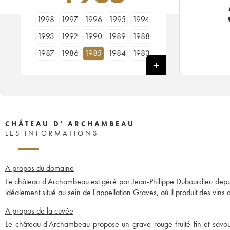
1998
1997
1996
1995
1994
1993
1992
1990
1989
1988
1987
1986
1985
1984
1983
1982
1981
1980
1979
1978
CHÂTEAU D' ARCHAMBEAU
LES INFORMATIONS
A propos du domaine
Le château d'Archambeau est géré par Jean-Philippe Dubourdieu depuis
idéalement situé au sein de l'appellation Graves, où il produit des vins 
A propos de la cuvée
Le château d'Archambeau propose un grave rouge fruité fin et savoure