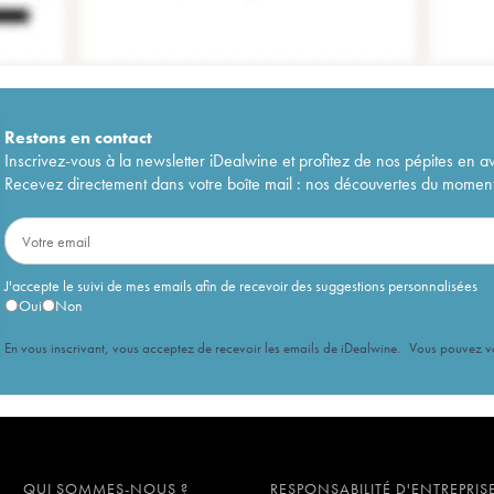
Restons en
contact
Inscrivez-vous à la newsletter iDealwine et profitez de nos pépites en a
Recevez directement dans votre boîte mail : nos découvertes du moment, 
J'accepte le suivi de mes emails afin de recevoir des suggestions personnalisées
Oui
Non
En vous inscrivant, vous acceptez de recevoir les emails de iDealwine. Vous pouvez 
QUI SOMMES-NOUS ?
RESPONSABILITÉ D'ENTREPRIS