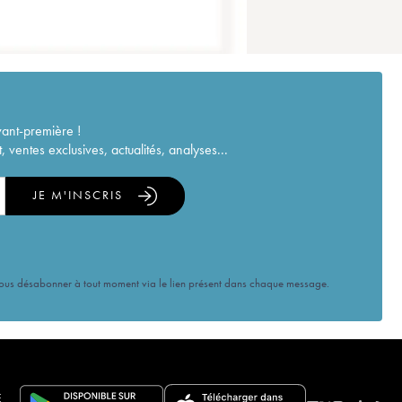
vant-première !
ventes exclusives, actualités, analyses...
JE M'INSCRIS
vous désabonner à tout moment via le lien présent dans chaque message.
E