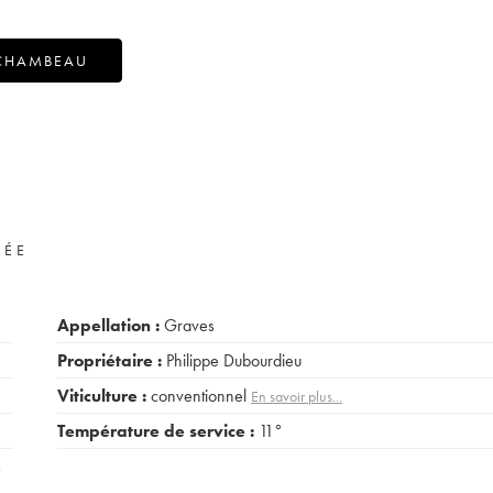
RCHAMBEAU
VÉE
Appellation :
Graves
Propriétaire :
Philippe Dubourdieu
Viticulture :
conventionnel
En savoir plus...
Température de service :
11°
s