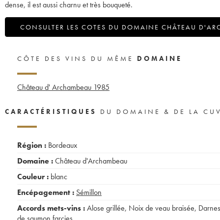
dense, il est aussi charnu et très bouqueté.
CONSULTER LES COTES DU DOMAINE CHÂTEAU D'A
CÔTE DES VINS DU MÊME
DOMAINE
Château d' Archambeau
1985
CARACTÉRISTIQUES
DU DOMAINE & DE LA CU
Région :
Bordeaux
Domaine :
Château d'Archambeau
Couleur :
blanc
Encépagement :
Sémillon
Accords mets-vins :
Alose grillée
,
Noix de veau braisée
,
Darne
de saumon farcies