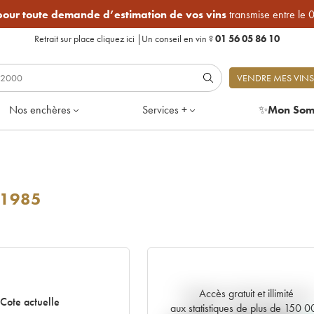
 pour toute demande d’estimation de vos vins
transmise entre le 
Retrait sur place
cliquez ici
|
Un conseil en vin ?
01 56 05 86 10
VENDRE MES VINS
Nos enchères
Services +
✨
Mon Som
1985
Accès gratuit et illimité
Tendance actuelle de la cote
Cote actuelle
aux statistiques de plus de 150 