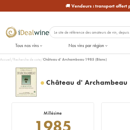
🚚
Vendeurs :
transport offert
Tous nos vins
Nos vins par région
Accueil
/
Recherche de cote
/
Château d' Archambeau 1985 (Blanc)
Château d' Archambeau
Millésime
1985