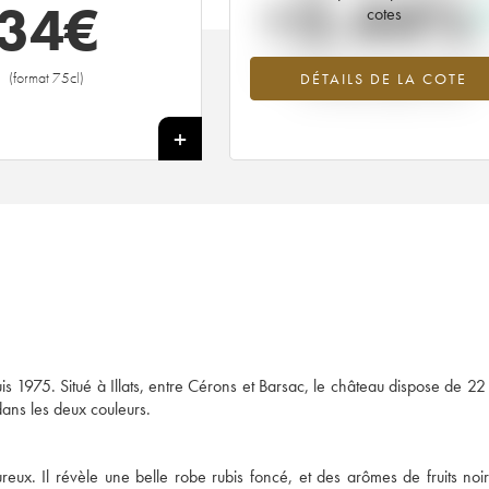
+2.44%
34
€
cotes
Tendance à la hausse du millésime 1
(format 75cl)
DÉTAILS DE LA COTE
en 2026 par rapport à 2025
+
 1975. Situé à Illats, entre Cérons et Barsac, le château dispose de 22
dans les deux couleurs.
ux. Il révèle une belle robe rubis foncé, et des arômes de fruits noir