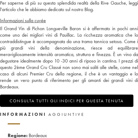
Per saperne di più su questa splendida realtà della Rive Gauche, leggi
l'articolo che le abbiamo dedicato sul nostro Blog.
Informazioni sulla cuvée
Il Grand Vin di Pichon Longueville Baron si è affermato in pochi anni
come uno dei migliori vini di Pauillac. La ricchezza aromatica che lo
contraddistingue è accompagnata da una trama tannica setosa. Come i
più grandi vini della denominazione, riesce ad equilibrare
meravigliosamente intensità aromatica, struttura e finezza. È un vino da
degustare idealmente dopo 10 -30 anni di riposo in cantina. I prezzi di
questo 2ème Grand Cru Classé non sono mai saliti alle stelle, come nel
caso di alcuni Premier Cru della regione, il che è un vantaggio e lo
rende un vero punto di riferimento per gli amanti dei grandi vini di
Bordeaux.
CONSULTA TUTTI GLI INDICI PER QUESTA TENUTA
INFORMAZIONI
AGGIUNTIVE
Regione:
Bordeaux