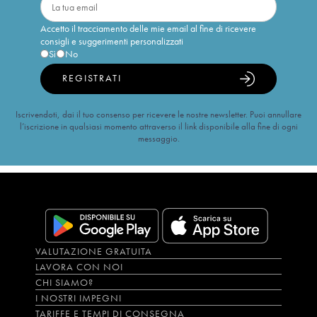
Accetto il tracciamento delle mie email al fine di ricevere
consigli e suggerimenti personalizzati
Sì
No
REGISTRATI
Iscrivendoti, dai il tuo consenso per ricevere le nostre newsletter. Puoi annullare
l’iscrizione in qualsiasi momento attraverso il link disponibile alla fine di ogni
messaggio.
VALUTAZIONE GRATUITA
LAVORA CON NOI
CHI SIAMO?
I NOSTRI IMPEGNI
TARIFFE E TEMPI DI CONSEGNA