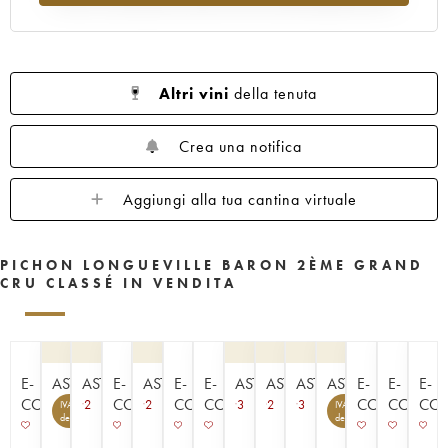
1961
1960
1959
1958
1957
1956
1955
1954
1953
1952
1950
1949
1948
1947
1945
Altri vini
della tenuta
1943
1940
1938
1936
1928
1916
Crea una notifica
Aggiungi alla tua cantina virtuale
PICHON LONGUEVILLE BARON 2ÈME GRAND
CRU CLASSÉ IN VENDITA
E-
ASTA
ASTA
E-
ASTA
E-
E-
ASTA
ASTA
ASTA
ASTA
E-
E-
E-
COMMERCE
COMMERCE
COMMERCE
COMMERCE
COMMERCE
COMME
CO
2
2
3
2
3
IVA
IVA
4
7
detraibile
detraibile