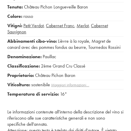
Tenuta:
Château Pichon Longueveille Baron
Colore:
rosso
Vitigni:
Petit Verdot
,
Cabernet Franc
,
Merlot
,
Cabernet
Sauvignon
Abbinamenti cibo-vino:
Lièvre à la royale
,
Magret de
canard avec des pommes fondus au beurre
,
Tournedos Rossini
Denominazione:
Pauillac
Classificazione:
2ème Grand Cru Classé
Proprietario:
Château Pichon Baron
Viticoltura:
sostenibile
Maggiori informazioni…
Temperatura di servizio:
16°
Le informazioni contenute all'interno della descrizione del vino si
riferiscono alle sue caratteristiche generali e non sono
specifiche dell'annata.
Attenzione: questo testo è tutelato dai diritti d'autore. È vietato