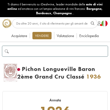
Ti diamo il benvenuto su iDealwine, leader mondiale delle
aste di vini
online
ed enoteca con un'ampia selezione di vini francesi:
Borgogna
,
Bordeaux
,
Champagne
...
Acquistare
Valutazione
Enciclopedia
VENDERE
Pichon Longueville Baron
2ème Grand Cru Classé
1936
Annata