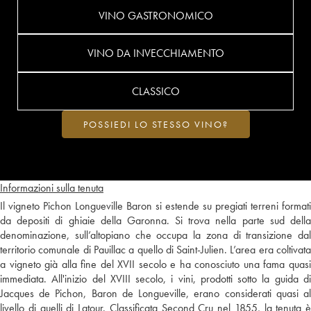
VINO GASTRONOMICO
VINO DA INVECCHIAMENTO
CLASSICO
POSSIEDI LO STESSO VINO?
Informazioni sulla tenuta
Il vigneto Pichon Longueville Baron si estende su pregiati terreni formati
da depositi di ghiaie della Garonna. Si trova nella parte sud della
denominazione, sull’altopiano che occupa la zona di transizione dal
territorio comunale di Pauillac a quello di Saint-Julien. L’area era coltivata
a vigneto già alla fine del XVII secolo e ha conosciuto una fama quasi
immediata. All'inizio del XVIII secolo, i vini, prodotti sotto la guida di
Jacques de Pichon, Baron de Longueville, erano considerati quasi al
livello di quelli di Latour. Classificata Second Cru nel 1855, la tenuta è