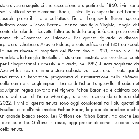
stata divisa a seguito di una successione e a partire dal 1860, i vini sono
stati vinificati separatamente; Raoul, unico figlio superstite del barone
Joseph, prese il timone dell’attuale Pichon Longueville Baron, spesso
indicato come «Pichon Baron», mentre sua figlia Virginie, moglie del
conte de Lalande, ricevette l'altra parte della proprietà, che prese così il
nome di: «Comtesse de Lalande». Per quanto riguarda la dimora,
ispirata al Château d'Azay le Rideau, è stata edificata nel 1851 da Raoul.
La tenuta rimase di proprietà dei Pichon fino al 1933, anno in cui fu
venduta alla famiglia Bouteiller. È stata amministrata dai loro discendenti
per i cinquant'anni successivi e quando, nel 1987, è stata acquistata da
Axa Millésimes era in uno stato abbastanza trascurato. È stato quindi
realizzato un importante programma di ristrutturazione dello château,
delle cantine e degli impianti tecnici di Pichon-Longueville. Il cabernet
sauvignon regna sovrano nel vigneto Pichon Baron ed è coltivato con
cura dal team di Pierre Montégut, direttore tecnico della tenuta dal
2022. I vini di questa tenuta sono oggi considerati tra i più quotati di
Pauillac: oltre all'emblematico Pichon Baron, la proprietà produce anche
un grande bianco secco, Les Griffons de Pichon Baron, ma anche Les
Tourelles e Les Griffons in rosso, oggi presentati come i secondi vini
della tenuta.