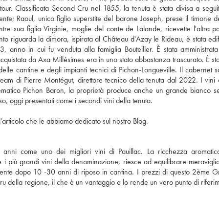
atour. Classificata Second Cru nel 1855, la tenuta è stata divisa a segui
ente; Raoul, unico figlio superstite del barone Joseph, prese il timone del
 sua figlia Virginie, moglie del conte de Lalande, ricevette l'altra pa
o riguarda la dimora, ispirata al Château d'Azay le Rideau, è stata edif
, anno in cui fu venduta alla famiglia Bouteiller. È stata amministrata
acquistata da Axa Millésimes era in uno stato abbastanza trascurato. È sta
elle cantine e degli impianti tecnici di Pichon-Longueville. Il cabernet 
am di Pierre Montégut, direttore tecnico della tenuta dal 2022. I vini 
'emblematico Pichon Baron, la proprietà produce anche un grande bianco s
o, oggi presentati come i secondi vini della tenuta.
'articolo che le abbiamo dedicato sul nostro Blog.
 anni come uno dei migliori vini di Pauillac. La ricchezza aromatic
 più grandi vini della denominazione, riesce ad equilibrare meravigl
almente dopo 10 -30 anni di riposo in cantina. I prezzi di questo 2ème 
Cru della regione, il che è un vantaggio e lo rende un vero punto di riferi