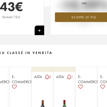
-10.49
43
€
vini
Tendenza al ribasso per il valore
(formato 75cl)
SCOPRI DI PIÙ
dell'annata 1973 nel 2026 rispetto a
2025
+
U CLASSÉ IN VENDITA
E-
ASTA
ASTA
E-
E-
2
1
MERCE
COMMERCE
COMMERCE
CO