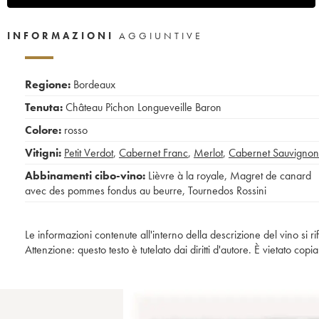
INFORMAZIONI
AGGIUNTIVE
Regione:
Bordeaux
Tenuta:
Château Pichon Longueveille Baron
Colore:
rosso
Vitigni:
Petit Verdot
,
Cabernet Franc
,
Merlot
,
Cabernet Sauvignon
Abbinamenti cibo-vino:
Lièvre à la royale
,
Magret de canard
avec des pommes fondus au beurre
,
Tournedos Rossini
Le informazioni contenute all'interno della descrizione del vino si r
Attenzione: questo testo è tutelato dai diritti d'autore. È vietato co