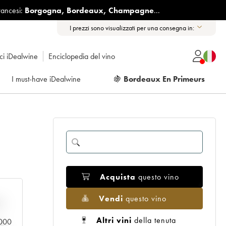
rancesi:
Borgogna
,
Bordeaux
,
Champagne
...
I prezzi sono visualizzati per una consegna in:
ici iDealwine
Enciclopedia del vino
I must-have iDealwine
🍇
Bordeaux En Primeurs
Acquista
questo vino
Vendi
questo vino
n
Altri vini
della tenuta
0.000