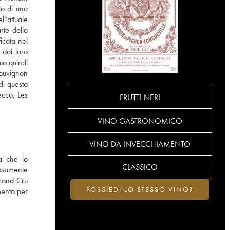
to di una
l’attuale
rte della
icata nel
 dai loro
to quindi
sauvignon
di questa
ecco, Les
FRUTTI NERI
VINO GASTRONOMICO
VINO DA INVECCHIAMENTO
a che lo
CLASSICO
iosamente
Grand Cru
POSSIEDI LO STESSO VINO?
mento per