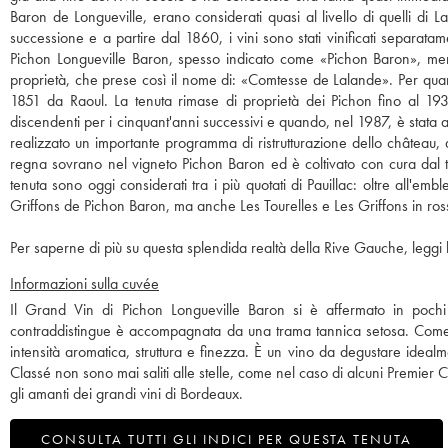
Baron de Longueville, erano considerati quasi al livello di quelli di L
successione e a partire dal 1860, i vini sono stati vinificati separatam
Pichon Longueville Baron, spesso indicato come «Pichon Baron», mentre
proprietà, che prese così il nome di: «Comtesse de Lalande». Per quant
1851 da Raoul. La tenuta rimase di proprietà dei Pichon fino al 1933
discendenti per i cinquant'anni successivi e quando, nel 1987, è stata 
realizzato un importante programma di ristrutturazione dello château, d
regna sovrano nel vigneto Pichon Baron ed è coltivato con cura dal te
tenuta sono oggi considerati tra i più quotati di Pauillac: oltre all
Griffons de Pichon Baron, ma anche Les Tourelles e Les Griffons in ross
Per saperne di più su questa splendida realtà della Rive Gauche, leggi l
Informazioni sulla cuvée
Il Grand Vin di Pichon Longueville Baron si è affermato in pochi
contraddistingue è accompagnata da una trama tannica setosa. Come i
intensità aromatica, struttura e finezza. È un vino da degustare ide
Classé non sono mai saliti alle stelle, come nel caso di alcuni Premier 
gli amanti dei grandi vini di Bordeaux.
CONSULTA TUTTI GLI INDICI PER QUESTA TENUTA