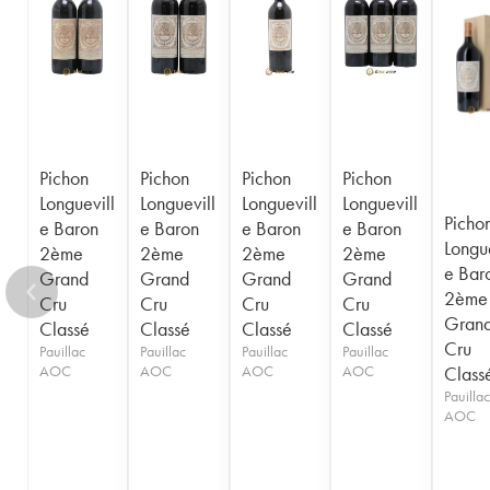
1956
1955
1954
1953
1952
1950
1949
1948
1947
1945
1943
1940
1938
1936
1928
1916
Pichon
Pichon
Pichon
Pichon
Longuevill
Longuevill
Longuevill
Longuevill
Picho
e Baron
e Baron
e Baron
e Baron
Longue
2ème
2ème
2ème
2ème
e Bar
Grand
Grand
Grand
Grand
2ème
Cru
Cru
Cru
Cru
Gran
Classé
Classé
Classé
Classé
Cru
Pauillac
Pauillac
Pauillac
Pauillac
AOC
AOC
AOC
AOC
Class
Pauillac
AOC