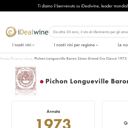
Ti diamo il benvenuto su iDealwine, leader mondia
I nostri vini
I nostri vini per regione
Le nos
Home
/
Ricerca indice
/
Pichon Longueville Baron 2ème Grand Cru Classé 1973 
Pichon Longueville Bar
Annata
1973
Qu