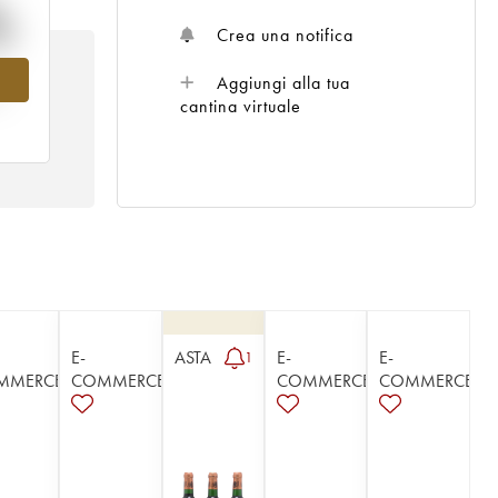
%
Crea una notifica
Aggiungi alla tua
l
cantina virtuale
E-
ASTA
E-
E-
1
MMERCE
COMMERCE
COMMERCE
COMMERCE