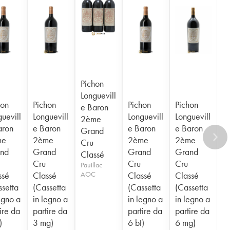
Pichon
Longuevill
hon
Pichon
Pichon
Pichon
e Baron
uevill
Longuevill
Longuevill
Longuevill
2ème
aron
e Baron
e Baron
e Baron
Grand
me
2ème
2ème
2ème
Cru
nd
Grand
Grand
Grand
Classé
Cru
Cru
Cru
Pauillac
ssé
Classé
AOC
Classé
Classé
ssetta
(Cassetta
(Cassetta
(Cassetta
egno a
in legno a
in legno a
in legno a
ire da
partire da
partire da
partire da
)
3 mg)
6 bt)
6 mg)