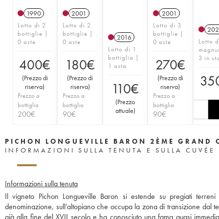
1990
2001
2001
Lotto di 2
Lotto di 2
Lotto di 3
202
bottiglie |
bottiglie |
bottiglie |
2016
Lotto d
0 aste
0 aste
0 aste
Lotto di 1
magnu
bottiglia |
3 in st
400
€
180
€
270
€
1 asta
35
(
Prezzo di
(
Prezzo di
(
Prezzo di
110
€
riserva
)
riserva
)
riserva
)
Prezzo a
Prezzo a
Prezzo a
(
Prezzo
bottiglia
bottiglia
bottiglia
attuale
)
200
€
90
€
90
€
PICHON LONGUEVILLE BARON 2ÈME GRAND 
INFORMAZIONI SULLA TENUTA E SULLA CUVÉE
Informazioni sulla tenuta
Il vigneto Pichon Longueville Baron si estende su pregiati terreni
denominazione, sull’altopiano che occupa la zona di transizione dal terr
già alla fine del XVII secolo e ha conosciuto una fama quasi immediata.