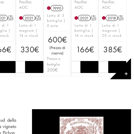
lac
Pauillac
Pauillac
Pauillac
C
AOC
AOC
AOC
1990
Lotto di 3
021
T
2021
T
2021
T
2018
T
bottiglie |
o di 1
Lotto di 1
Lotto di 1
Lotto di 1
0 aste
iglia |
magnum |
bottiglia |
magnum |
 stock
14 in stock
14 in stock
20 in stock
600
€
66
€
330
€
166
€
385
€
(
Prezzo di
riserva
)
Prezzo a
bottiglia
200
€
✕
sud della
a vigneto
e Pichon,