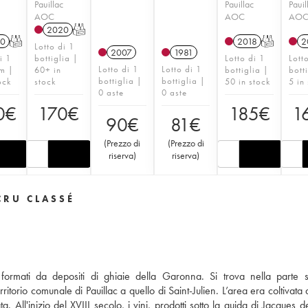
Pauillac
Pauillac
Pauil
AOC
AOC
AO
2020
T
0
T
2018
T
2
Lotto di 1
2007
1981
i 1
bottiglia |
Lotto di 1
Lott
Lotto di 1
Lotto di 1
m |
60+ in
bottiglia |
bott
bottiglia |
bottiglia |
ock
stock
50 in stock
5 in
0 aste
0 aste
0
€
170
€
185
€
1
90
€
81
€
(
Prezzo di
(
Prezzo di
riserva
)
riserva
)
CRU CLASSÉ
 formati da depositi di ghiaie della Garonna. Si trova nella parte 
itorio comunale di Pauillac a quello di Saint-Julien. L’area era coltivata 
 All'inizio del XVIII secolo, i vini, prodotti sotto la guida di Jacques d