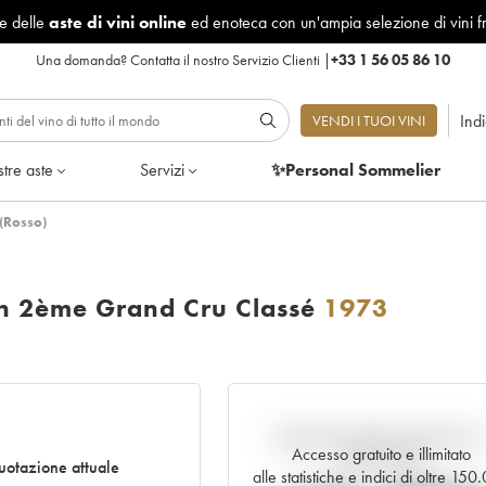
le delle
aste di vini online
ed enoteca con un'ampia selezione di vini f
Una domanda?
Contatta il nostro Servizio Clienti
|
+33 1 56 05 86 10
Ind
VENDI I TUOI VINI
tre aste
Servizi
✨Personal Sommelier
(Rosso)
on 2ème Grand Cru Classé
1973
Andamento della quotazione i
Accesso gratuito e illimitato
tempo reale
otazione attuale
alle statistiche e indici di oltre 15