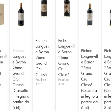
Pichon
Pichon
Longuevill
Longuevill
n
Pichon
Pichon
Pic
e Baron
e Baron
vill
Longuevill
Longuevill
Long
2ème
2ème
on
e Baron
e Baron
e B
Grand
Grand
2ème
2ème
2è
Cru
Cru
d
Grand
Grand
Gra
Classé
Classé
Cru
Cru
Cru
Pauillac
Pauillac
é
Classé
AOC
AOC
Classé
Cla
(Cassetta
(Cassetta
(Ca
in legno a
in legno a
in l
partire da
partire da
part
6 bt)
6 bt)
3 bt