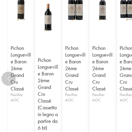
1956
1955
1954
1953
1952
1950
1949
1948
1947
1945
1943
1940
1938
1936
1928
1916
Pichon
Pichon
Pichon
Picho
Longuevill
Longuevill
Longuevill
Longue
Pichon
e Baron
e Baron
e Baron
e Bar
Longuevill
2ème
2ème
2ème
2ème
e Baron
Grand
Grand
Grand
Gran
2ème
Cru
Cru
Cru
Cru
Grand
Classé
Classé
Classé
Class
Cru
Pauillac
Pauillac
Pauillac
Pauillac
AOC
Classé
AOC
AOC
AOC
(Cassetta
in legno a
partire da
6 bt)