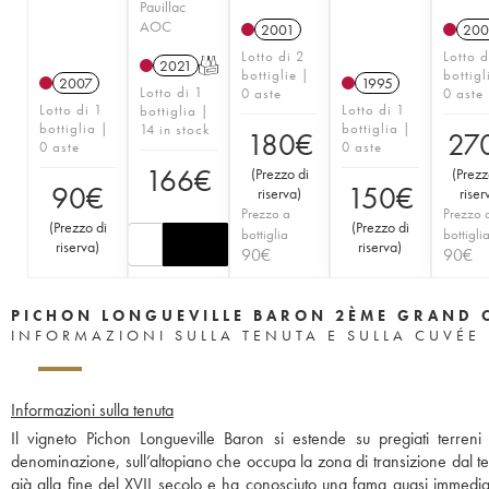
Pauillac
AOC
2001
200
Lotto di 2
Lotto d
2021
T
bottiglie |
bottigl
2007
1995
Lotto di 1
0 aste
0 aste
Lotto di 1
Lotto di 1
bottiglia |
bottiglia |
bottiglia |
14 in stock
180
€
27
0 aste
0 aste
166
€
(
Prezzo di
(
Prezz
90
€
150
€
riserva
)
riser
Prezzo a
Prezzo 
(
Prezzo di
(
Prezzo di
bottiglia
bottigli
riserva
)
riserva
)
90
€
90
€
PICHON LONGUEVILLE BARON 2ÈME GRAND 
INFORMAZIONI SULLA TENUTA E SULLA CUVÉE
Informazioni sulla tenuta
Il vigneto Pichon Longueville Baron si estende su pregiati terreni
denominazione, sull’altopiano che occupa la zona di transizione dal terr
già alla fine del XVII secolo e ha conosciuto una fama quasi immediata.