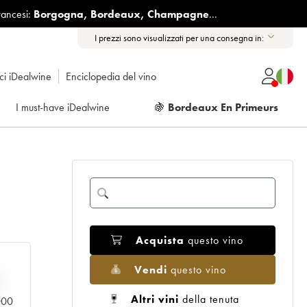
rancesi:
Borgogna
,
Bordeaux
,
Champagne
...
I prezzi sono visualizzati per una consegna in:
ici iDealwine
Enciclopedia del vino
I must-have iDealwine
🍇
Bordeaux En Primeurs
Acquista
questo vino
Vendi
questo vino
n
Altri vini
della tenuta
.000