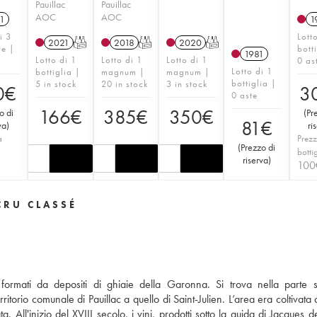
Pauillac
Pauillac
AOC
AOC
1
1
i 3
Lott
2021
T
2018
T
2020
T
ie |
bott
1981
Lotto di 1
Lotto di 1
Lotto di 1
0 as
Lotto di 1
bottiglia |
magnum |
magnum |
bottiglia |
5 in stock
20 in stock
3 in stock
0
€
3
0 aste
166
€
385
€
350
€
o di
(
Pr
81
€
va
)
ri
a
Prezz
(
Prezzo di
a
botti
riserva
)
100
CRU CLASSÉ
 formati da depositi di ghiaie della Garonna. Si trova nella parte 
itorio comunale di Pauillac a quello di Saint-Julien. L’area era coltivata 
 All'inizio del XVIII secolo, i vini, prodotti sotto la guida di Jacques d