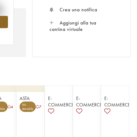
%
Crea una notifica
el
Aggiungi alla tua
cantina virtuale
A
ASTA
E-
E-
E-
COMMERCE
COMMERCE
COMMERCE
IVA
4
7
ibile
detraibile