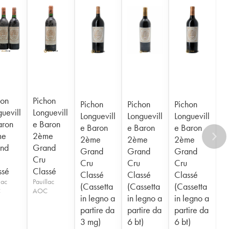
hon
Pichon
Pichon
Pichon
Pichon
uevill
Longuevill
Longuevill
Longuevill
Longuevill
aron
e Baron
e Baron
e Baron
e Baron
me
2ème
2ème
2ème
2ème
nd
Grand
Grand
Grand
Grand
Cru
Cru
Cru
Cru
ssé
Classé
Classé
Classé
Classé
lac
Pauillac
(Cassetta
(Cassetta
(Cassetta
C
AOC
in legno a
in legno a
in legno a
partire da
partire da
partire da
3 mg)
6 bt)
6 bt)