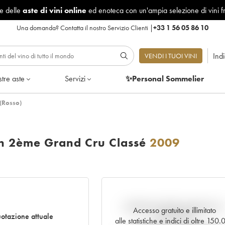
le delle
aste di vini online
ed enoteca con un'ampia selezione di vini f
Una domanda?
Contatta il nostro Servizio Clienti
|
+33 1 56 05 86 10
Ind
VENDI I TUOI VINI
tre aste
Servizi
✨Personal Sommelier
(Rosso)
on 2ème Grand Cru Classé
2009
Andamento della quotazione i
Accesso gratuito e illimitato
otazione attuale
tempo reale
alle statistiche e indici di oltre 150