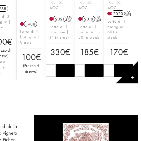
Pauillac
Pauillac
Pauillac
AOC
AOC
AOC
988
2020
T
o di 3
2021
T
2018
T
Lotto di 1
iglie |
1988
Lotto di 1
Lotto di 1
bottiglia |
te
Lotto di 1
magnum |
bottiglia |
60+ in
bottiglia |
14 in stock
50 in stock
stock
00
€
0 aste
330
€
185
€
170
€
ezzo di
100
€
serva
)
o a
(
Prezzo di
glia
riserva
)
€
✕
sud della
a vigneto
e Pichon,