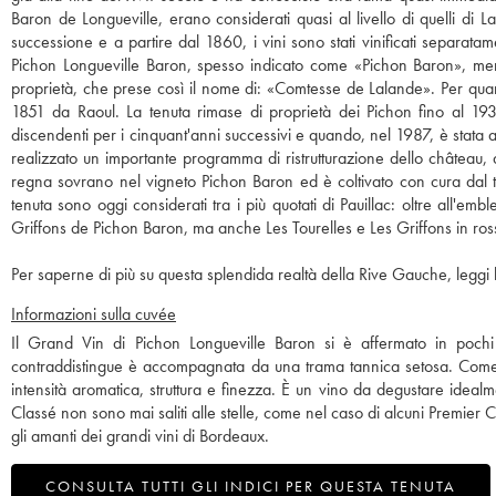
Baron de Longueville, erano considerati quasi al livello di quelli di L
successione e a partire dal 1860, i vini sono stati vinificati separatam
Pichon Longueville Baron, spesso indicato come «Pichon Baron», mentre
proprietà, che prese così il nome di: «Comtesse de Lalande». Per quant
1851 da Raoul. La tenuta rimase di proprietà dei Pichon fino al 1933
discendenti per i cinquant'anni successivi e quando, nel 1987, è stata 
realizzato un importante programma di ristrutturazione dello château, d
regna sovrano nel vigneto Pichon Baron ed è coltivato con cura dal te
tenuta sono oggi considerati tra i più quotati di Pauillac: oltre all
Griffons de Pichon Baron, ma anche Les Tourelles e Les Griffons in ross
Per saperne di più su questa splendida realtà della Rive Gauche, leggi l
Informazioni sulla cuvée
Il Grand Vin di Pichon Longueville Baron si è affermato in pochi
contraddistingue è accompagnata da una trama tannica setosa. Come i
intensità aromatica, struttura e finezza. È un vino da degustare ide
Classé non sono mai saliti alle stelle, come nel caso di alcuni Premier 
gli amanti dei grandi vini di Bordeaux.
CONSULTA TUTTI GLI INDICI PER QUESTA TENUTA