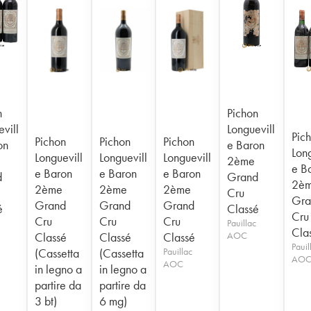
n
Pichon
vill
Longuevill
Pic
Pichon
Pichon
Pichon
on
e Baron
Long
Longuevill
Longuevill
Longuevill
2ème
e B
e Baron
e Baron
e Baron
d
Grand
2è
2ème
2ème
2ème
Cru
Gra
Grand
Grand
Grand
é
Classé
Cru
Cru
Cru
Cru
Pauillac
Cla
Classé
Classé
Classé
AOC
Pauil
(Cassetta
(Cassetta
Pauillac
AO
AOC
in legno a
in legno a
partire da
partire da
3 bt)
6 mg)