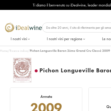
Ti diamo il benvenuto su iDealwine, leader mondia
I nostri vini
I nostri vini per regione
Le nos
Home
/
Ricerca indice
/
Pichon Longueville Baron 2ème Grand Cru Classé 2009 
Pichon Longueville Bar
Annata
2009
Qu