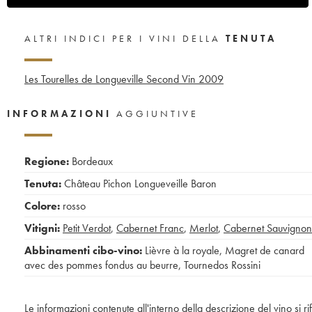
ALTRI INDICI PER I VINI DELLA
TENUTA
Les Tourelles de Longueville Second Vin
2009
INFORMAZIONI
AGGIUNTIVE
Regione:
Bordeaux
Tenuta:
Château Pichon Longueveille Baron
Colore:
rosso
Vitigni:
Petit Verdot
,
Cabernet Franc
,
Merlot
,
Cabernet Sauvignon
Abbinamenti cibo-vino:
Lièvre à la royale
,
Magret de canard
avec des pommes fondus au beurre
,
Tournedos Rossini
Le informazioni contenute all'interno della descrizione del vino si r