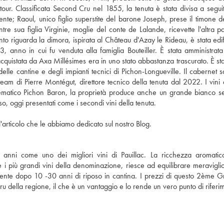
atour. Classificata Second Cru nel 1855, la tenuta è stata divisa a segui
ente; Raoul, unico figlio superstite del barone Joseph, prese il timone del
 sua figlia Virginie, moglie del conte de Lalande, ricevette l'altra pa
o riguarda la dimora, ispirata al Château d'Azay le Rideau, è stata edif
, anno in cui fu venduta alla famiglia Bouteiller. È stata amministrata
acquistata da Axa Millésimes era in uno stato abbastanza trascurato. È sta
elle cantine e degli impianti tecnici di Pichon-Longueville. Il cabernet 
am di Pierre Montégut, direttore tecnico della tenuta dal 2022. I vini 
'emblematico Pichon Baron, la proprietà produce anche un grande bianco s
o, oggi presentati come i secondi vini della tenuta.
'articolo che le abbiamo dedicato sul nostro Blog.
 anni come uno dei migliori vini di Pauillac. La ricchezza aromatic
 più grandi vini della denominazione, riesce ad equilibrare meravigl
almente dopo 10 -30 anni di riposo in cantina. I prezzi di questo 2ème 
Cru della regione, il che è un vantaggio e lo rende un vero punto di riferi