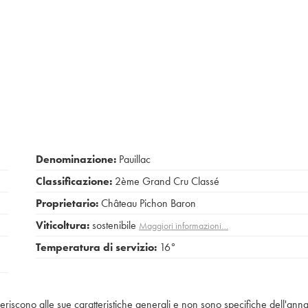
Denominazione:
Pauillac
Classificazione:
2ème Grand Cru Classé
Proprietario:
Château Pichon Baron
Viticoltura:
sostenibile
Maggiori informazioni…
Temperatura di servizio:
16°
iferiscono alle sue caratteristiche generali e non sono specifiche dell'anna