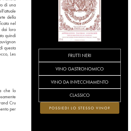
to di una
l’attuale
rte della
icata nel
 dai loro
to quindi
sauvignon
di questa
ecco, Les
FRUTTI NERI
VINO GASTRONOMICO
VINO DA INVECCHIAMENTO
a che lo
CLASSICO
iosamente
Grand Cru
POSSIEDI LO STESSO VINO?
mento per