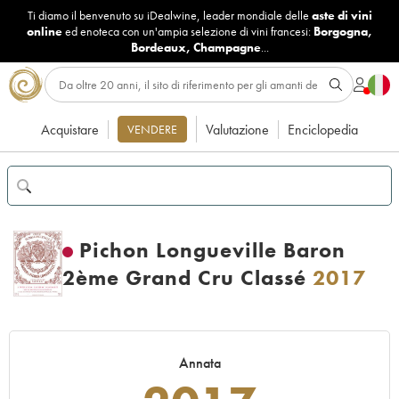
Ti diamo il benvenuto su iDealwine, leader mondiale delle
aste di vini
online
ed enoteca con un'ampia selezione di vini francesi:
Borgogna
,
Bordeaux
,
Champagne
...
Acquistare
Valutazione
Enciclopedia
VENDERE
Pichon Longueville Baron
2ème Grand Cru Classé
2017
Annata