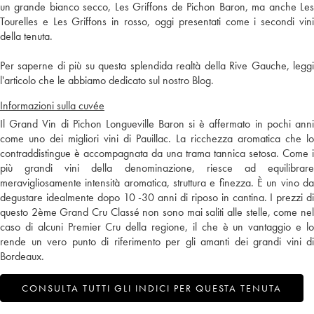
un grande bianco secco, Les Griffons de Pichon Baron, ma anche Les
Tourelles e Les Griffons in rosso, oggi presentati come i secondi vini
della tenuta.
Per saperne di più su questa splendida realtà della Rive Gauche, leggi
l'articolo che le abbiamo dedicato sul nostro Blog.
Informazioni sulla cuvée
Il Grand Vin di Pichon Longueville Baron si è affermato in pochi anni
come uno dei migliori vini di Pauillac. La ricchezza aromatica che lo
contraddistingue è accompagnata da una trama tannica setosa. Come i
più grandi vini della denominazione, riesce ad equilibrare
meravigliosamente intensità aromatica, struttura e finezza. È un vino da
degustare idealmente dopo 10 -30 anni di riposo in cantina. I prezzi di
questo 2ème Grand Cru Classé non sono mai saliti alle stelle, come nel
caso di alcuni Premier Cru della regione, il che è un vantaggio e lo
rende un vero punto di riferimento per gli amanti dei grandi vini di
Bordeaux.
CONSULTA TUTTI GLI INDICI PER QUESTA TENUTA