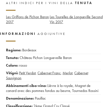
ALTRI INDICI PER I VINI DELLA
TENUTA
Les Griffons de Pichon Baron
Les Tourelles de Longueville Second
2017
Vin
2017
INFORMAZIONI
AGGIUNTIVE
Regione:
Bordeaux
Tenuta:
Château Pichon Longueveille Baron
Colore:
rosso
Vitigni:
Petit Verdot
,
Cabernet Franc
,
Merlot
,
Cabernet
Sauvignon
Abbinamenti cibo-vino:
Lièvre à la royale
,
Magret de
canard avec des pommes fondus au beurre
,
Tournedos Rossini
Denominazione:
Pauillac
Classificazione:
2ème Grand Cru Classé