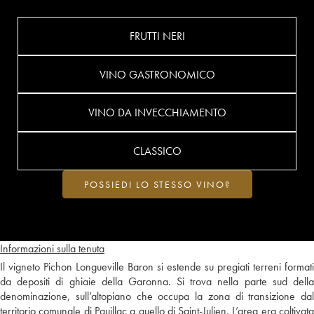
FRUTTI NERI
VINO GASTRONOMICO
VINO DA INVECCHIAMENTO
CLASSICO
POSSIEDI LO STESSO VINO?
Informazioni sulla tenuta
Il vigneto Pichon Longueville Baron si estende su pregiati terreni formati
da depositi di ghiaie della Garonna. Si trova nella parte sud della
denominazione, sull’altopiano che occupa la zona di transizione dal
territorio comunale di Pauillac a quello di Saint-Julien. L’area era coltivata