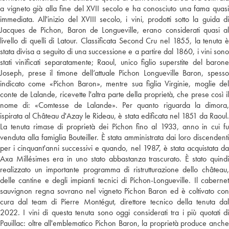
a vigneto già alla fine del XVII secolo e ha conosciuto una fama quasi
immediata. All'inizio del XVIII secolo, i vini, prodotti sotto la guida di
Jacques de Pichon, Baron de Longueville, erano considerati quasi al
livello di quelli di Latour. Classificata Second Cru nel 1855, la tenuta è
stata divisa a seguito di una successione e a partire dal 1860, i vini sono
stati vinificati separatamente; Raoul, unico figlio superstite del barone
Joseph, prese il timone dell’attuale Pichon Longueville Baron, spesso
indicato come «Pichon Baron», mentre sua figlia Virginie, moglie del
conte de Lalande, ricevette l'altra parte della proprietà, che prese così il
nome di: «Comtesse de Lalande». Per quanto riguarda la dimora,
ispirata al Château d'Azay le Rideau, è stata edificata nel 1851 da Raoul.
La tenuta rimase di proprietà dei Pichon fino al 1933, anno in cui fu
venduta alla famiglia Bouteiller. È stata amministrata dai loro discendenti
per i cinquant'anni successivi e quando, nel 1987, è stata acquistata da
Axa Millésimes era in uno stato abbastanza trascurato. È stato quindi
realizzato un importante programma di ristrutturazione dello château,
delle cantine e degli impianti tecnici di Pichon-Longueville. Il cabernet
sauvignon regna sovrano nel vigneto Pichon Baron ed è coltivato con
cura dal team di Pierre Montégut, direttore tecnico della tenuta dal
2022. I vini di questa tenuta sono oggi considerati tra i più quotati di
Pauillac: oltre all'emblematico Pichon Baron, la proprietà produce anche