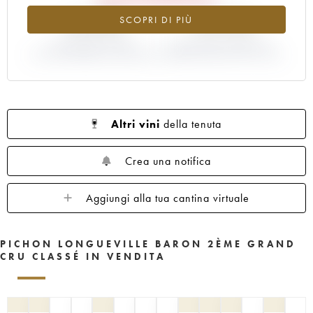
1961
1960
1959
1958
1957
-18.29%
-15.79%
SCOPRI DI PIÙ
1956
1955
1954
1953
1952
1950
VARIAZIONE INDICE
1949
1948
VARIAZIONE PREZZO EN
1947
1945
ATTUALE/PREZZO EN PRIMEUR
PRIMEUR ANNATA 2017/2016
1943
1940
1938
1936
1928
1916
Altri vini
della tenuta
Crea una notifica
Aggiungi alla tua cantina virtuale
PICHON LONGUEVILLE BARON 2ÈME GRAND
CRU CLASSÉ IN VENDITA