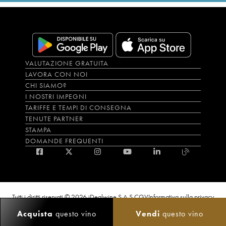
VALUTAZIONE GRATUITA
LAVORA CON NOI
CHI SIAMO?
I NOSTRI IMPEGNI
TARIFFE E TEMPI DI CONSEGNA
TENUTE PARTNER
STAMPA
DOMANDE FREQUENTI
Tutti i diritti riservati © 2026 iDealwine S.A.S.
CGV
Informativa sulla privacy
Bevi con moderazione, l’abuso di alcol è dannoso per la salute. L'utilizzo del
Acquista
questo vino
Vendi
questo vino
sito e dei servizi annessi è riservato solo agli utenti maggiorenni.