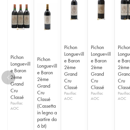
1956
1955
1954
1953
1952
1950
1949
1948
1947
1945
1943
1940
1938
1936
1928
1916
Pichon
Pichon
Picho
Longuevill
Longuevill
Longue
Pichon
Pichon
e Baron
e Baron
e Bar
Longuevill
Longuevill
2ème
2ème
2ème
e Baron
e Baron
Grand
Grand
Gran
2ème
2ème
Cru
Cru
Cru
Grand
Grand
Classé
Classé
Class
Cru
Cru
Pauillac
Pauillac
Pauillac
Classé
Classé
AOC
AOC
AOC
Pauillac
(Cassetta
AOC
in legno a
partire da
6 bt)