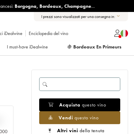
rancesi:
Borgogna
,
Bordeaux
,
Champagne
...
I prezzi sono visualizzati per una consegna in:
ici iDealwine
Enciclopedia del vino
I must-have iDealwine
🍇
Bordeaux En Primeurs
Acquista
questo vino
Vendi
questo vino
n
Altri vini
della tenuta
0.000