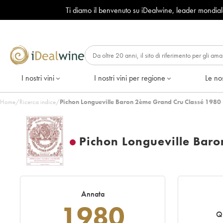
Ti diamo il benvenuto su iDealwine, leader mondia
I nostri vini
I nostri vini per regione
Le nos
Home
/
Ricerca indice
/
Pichon Longueville Baron 2ème Grand Cru Classé 1980 
Pichon Longueville Bar
Annata
1980
Q