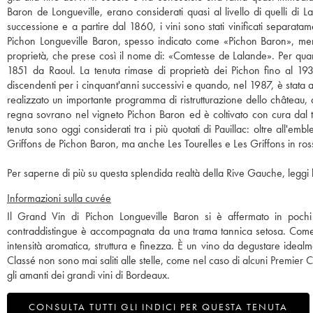
Baron de Longueville, erano considerati quasi al livello di quelli di L
successione e a partire dal 1860, i vini sono stati vinificati separatam
Pichon Longueville Baron, spesso indicato come «Pichon Baron», mentre
proprietà, che prese così il nome di: «Comtesse de Lalande». Per quant
1851 da Raoul. La tenuta rimase di proprietà dei Pichon fino al 1933
discendenti per i cinquant'anni successivi e quando, nel 1987, è stata 
realizzato un importante programma di ristrutturazione dello château, d
regna sovrano nel vigneto Pichon Baron ed è coltivato con cura dal te
tenuta sono oggi considerati tra i più quotati di Pauillac: oltre all
Griffons de Pichon Baron, ma anche Les Tourelles e Les Griffons in ross
Per saperne di più su questa splendida realtà della Rive Gauche, leggi l
Informazioni sulla cuvée
Il Grand Vin di Pichon Longueville Baron si è affermato in pochi
contraddistingue è accompagnata da una trama tannica setosa. Come i
intensità aromatica, struttura e finezza. È un vino da degustare ide
Classé non sono mai saliti alle stelle, come nel caso di alcuni Premier 
gli amanti dei grandi vini di Bordeaux.
CONSULTA TUTTI GLI INDICI PER QUESTA TENUTA