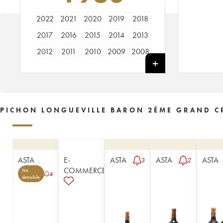
2022
2021
2020
2019
2018
2017
2016
2015
2014
2013
2012
2011
2010
2009
2008
2007
2006
2005
2004
2003
2002
2001
2000
1999
1998
1997
1996
1995
1994
1993
PICHON LONGUEVILLE BARON 2ÈME GRAND CR
1992
1991
1990
1989
1988
1987
1986
1985
1984
1983
1982
1981
1980
1979
1978
ASTA
E-
ASTA
ASTA
ASTA
3
2
1977
1976
1975
1974
1973
COMMERCE
IVA
4
detraibile
1972
1971
1970
1969
1967
1966
1965
1964
1963
1962
1961
1960
1959
1958
1957