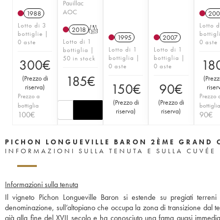
Pauillac
AOC
1988
200
Lotto di 3
Lotto d
2018
T
bottiglie |
bottigl
1995
2007
Lotto di 1
0 aste
0 aste
Lotto di 1
Lotto di 1
bottiglia |
bottiglia |
bottiglia |
50 in stock
300
€
18
0 aste
0 aste
185
€
(
Prezzo di
(
Prezz
150
€
90
€
riserva
)
riser
Prezzo a
Prezzo 
(
Prezzo di
(
Prezzo di
bottiglia
bottigli
riserva
)
riserva
)
100
€
90
€
PICHON LONGUEVILLE BARON 2ÈME GRAND 
INFORMAZIONI SULLA TENUTA E SULLA CUVÉE
Informazioni sulla tenuta
Il vigneto Pichon Longueville Baron si estende su pregiati terreni
denominazione, sull’altopiano che occupa la zona di transizione dal terr
già alla fine del XVII secolo e ha conosciuto una fama quasi immediata.