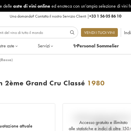
le delle
aste di vini online
ed enoteca con un'ampia selezione di vini f
Una domanda?
Contatta il nostro Servizio Clienti
|
+33 1 56 05 86 10
Ind
VENDI I TUOI VINI
tre aste
Servizi
✨Personal Sommelier
(Rosso)
on 2ème Grand Cru Classé
1980
Andamento della quotazione i
Accesso gratuito e illimitato
tempo reale
uotazione attuale
alle statistiche e indici di oltre 15