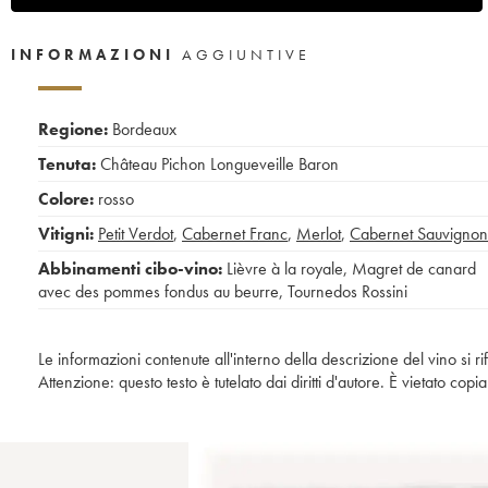
INFORMAZIONI
AGGIUNTIVE
Regione:
Bordeaux
Tenuta:
Château Pichon Longueveille Baron
Colore:
rosso
Vitigni:
Petit Verdot
,
Cabernet Franc
,
Merlot
,
Cabernet Sauvignon
Abbinamenti cibo-vino:
Lièvre à la royale
,
Magret de canard
avec des pommes fondus au beurre
,
Tournedos Rossini
Le informazioni contenute all'interno della descrizione del vino si r
Attenzione: questo testo è tutelato dai diritti d'autore. È vietato co