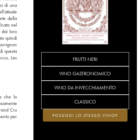
to di una
l’attuale
rte della
icata nel
 dai loro
to quindi
sauvignon
di questa
ecco, Les
FRUTTI NERI
VINO GASTRONOMICO
VINO DA INVECCHIAMENTO
a che lo
CLASSICO
iosamente
Grand Cru
POSSIEDI LO STESSO VINO?
mento per