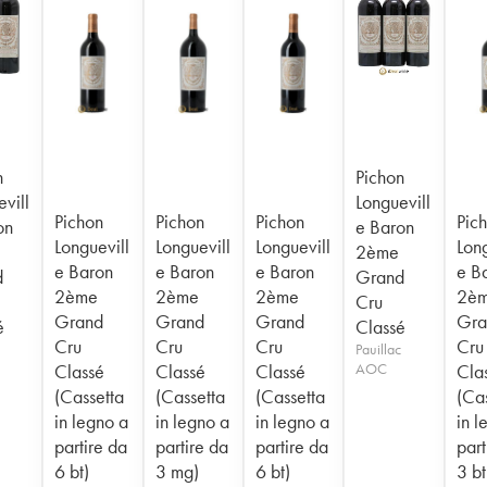
n
Pichon
vill
Longuevill
Pichon
Pichon
Pichon
Pic
on
e Baron
Longuevill
Longuevill
Longuevill
Long
2ème
e Baron
e Baron
e Baron
e B
d
Grand
2ème
2ème
2ème
2è
Cru
Grand
Grand
Grand
Gra
é
Classé
Cru
Cru
Cru
Cru
Pauillac
Classé
Classé
Classé
AOC
Cla
(Cassetta
(Cassetta
(Cassetta
(Ca
in legno a
in legno a
in legno a
in l
partire da
partire da
partire da
part
6 bt)
3 mg)
6 bt)
3 bt