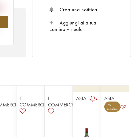
Crea una notifica
Aggiungi alla tua
al
cantina virtuale
E-
E-
ASTA
ASTA
2
MMERCE
COMMERCE
COMMERCE
IVA
7
detraibile