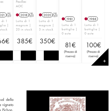
lac
Pauillac
C
AOC
021
T
2018
T
2020
T
1981
1988
o di 1
Lotto di 1
Lotto di 1
Lotto di 1
Lotto di 1
iglia |
magnum |
magnum |
bottiglia |
bottiglia |
 stock
20 in stock
3 in stock
0 aste
0 aste
66
€
385
€
350
€
81
€
100
€
(
Prezzo di
(
Prezzo di
riserva
)
riserva
)
✕
sud della
a vigneto
e Pichon,