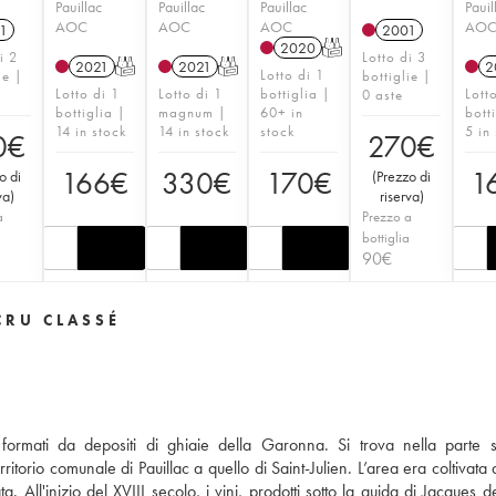
Pauillac
Pauillac
Pauillac
Pauil
AOC
AOC
AOC
AO
1
2001
2020
T
i 2
Lotto di 3
2021
T
2021
T
2
Lotto di 1
ie |
bottiglie |
Lotto di 1
Lotto di 1
bottiglia |
Lott
0 aste
bottiglia |
magnum |
60+ in
bott
14 in stock
14 in stock
stock
5 in
0
€
270
€
166
€
330
€
170
€
1
o di
(
Prezzo di
va
)
riserva
)
a
Prezzo a
a
bottiglia
90
€
CRU CLASSÉ
 formati da depositi di ghiaie della Garonna. Si trova nella parte 
itorio comunale di Pauillac a quello di Saint-Julien. L’area era coltivata 
 All'inizio del XVIII secolo, i vini, prodotti sotto la guida di Jacques d