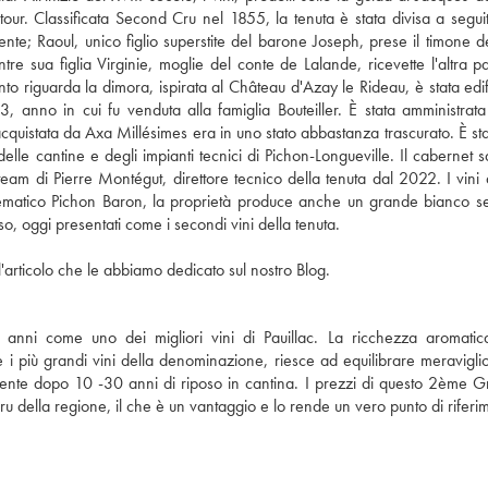
atour. Classificata Second Cru nel 1855, la tenuta è stata divisa a segui
ente; Raoul, unico figlio superstite del barone Joseph, prese il timone del
 sua figlia Virginie, moglie del conte de Lalande, ricevette l'altra pa
o riguarda la dimora, ispirata al Château d'Azay le Rideau, è stata edif
, anno in cui fu venduta alla famiglia Bouteiller. È stata amministrata
acquistata da Axa Millésimes era in uno stato abbastanza trascurato. È sta
elle cantine e degli impianti tecnici di Pichon-Longueville. Il cabernet 
am di Pierre Montégut, direttore tecnico della tenuta dal 2022. I vini 
'emblematico Pichon Baron, la proprietà produce anche un grande bianco s
o, oggi presentati come i secondi vini della tenuta.
'articolo che le abbiamo dedicato sul nostro Blog.
 anni come uno dei migliori vini di Pauillac. La ricchezza aromatic
 più grandi vini della denominazione, riesce ad equilibrare meravigl
almente dopo 10 -30 anni di riposo in cantina. I prezzi di questo 2ème 
Cru della regione, il che è un vantaggio e lo rende un vero punto di riferi