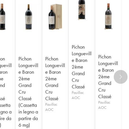
Pichon
Longuevill
Pichon
hon
Pichon
Pichon
e Baron
Longuevill
uevill
Longuevill
Longuevill
2ème
e Baron
aron
e Baron
e Baron
Grand
2ème
me
2ème
2ème
Cru
Grand
nd
Grand
Grand
Classé
Cru
Cru
Cru
Pauillac
Classé
ssé
Classé
Classé
AOC
Pauillac
ssetta
(Cassetta
Pauillac
AOC
AOC
egno a
in legno a
ire da
partire da
)
6 mg)