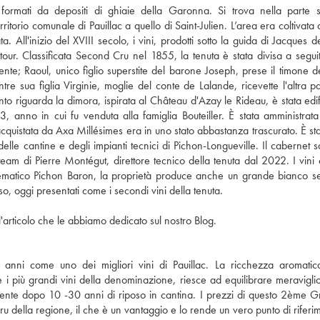
 formati da depositi di ghiaie della Garonna. Si trova nella parte 
itorio comunale di Pauillac a quello di Saint-Julien. L’area era coltivata 
 All'inizio del XVIII secolo, i vini, prodotti sotto la guida di Jacques d
atour. Classificata Second Cru nel 1855, la tenuta è stata divisa a segui
ente; Raoul, unico figlio superstite del barone Joseph, prese il timone del
 sua figlia Virginie, moglie del conte de Lalande, ricevette l'altra pa
o riguarda la dimora, ispirata al Château d'Azay le Rideau, è stata edif
, anno in cui fu venduta alla famiglia Bouteiller. È stata amministrata
acquistata da Axa Millésimes era in uno stato abbastanza trascurato. È sta
elle cantine e degli impianti tecnici di Pichon-Longueville. Il cabernet 
am di Pierre Montégut, direttore tecnico della tenuta dal 2022. I vini 
'emblematico Pichon Baron, la proprietà produce anche un grande bianco s
o, oggi presentati come i secondi vini della tenuta.
'articolo che le abbiamo dedicato sul nostro Blog.
 anni come uno dei migliori vini di Pauillac. La ricchezza aromatic
 più grandi vini della denominazione, riesce ad equilibrare meravigl
almente dopo 10 -30 anni di riposo in cantina. I prezzi di questo 2ème 
Cru della regione, il che è un vantaggio e lo rende un vero punto di riferi