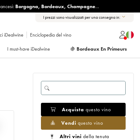
rancesi:
Borgogna
,
Bordeaux
,
Champagne
...
I prezzi sono visualizzati per una consegna in:
ici iDealwine
Enciclopedia del vino
I must-have iDealwine
🍇
Bordeaux En Primeurs
Acquista
questo vino
Vendi
questo vino
E
Altri vini
della tenuta