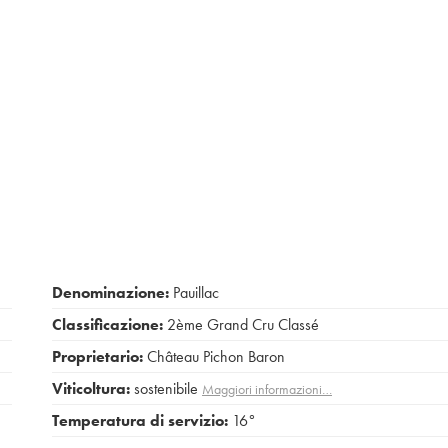
Denominazione:
Pauillac
Classificazione:
2ème Grand Cru Classé
Proprietario:
Château Pichon Baron
Viticoltura:
sostenibile
Maggiori informazioni…
Temperatura di servizio:
16°