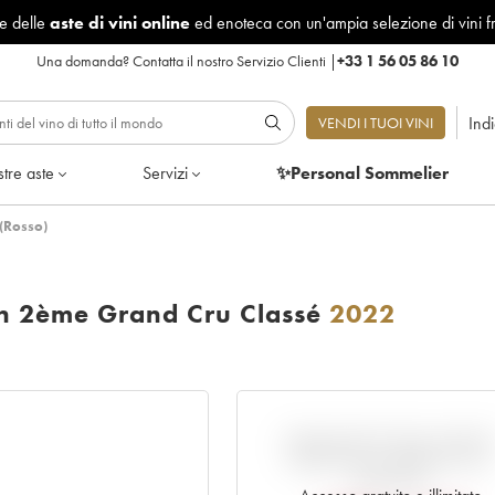
le delle
aste di vini online
ed enoteca con un'ampia selezione di vini f
Una domanda?
Contatta il nostro Servizio Clienti
|
+33 1 56 05 86 10
Ind
VENDI I TUOI VINI
tre aste
Servizi
✨Personal Sommelier
(Rosso)
on 2ème Grand Cru Classé
2022
VARIAZIONE DELL'INDIC
RISPETTO AL PREZZO EN
PRIMEUR