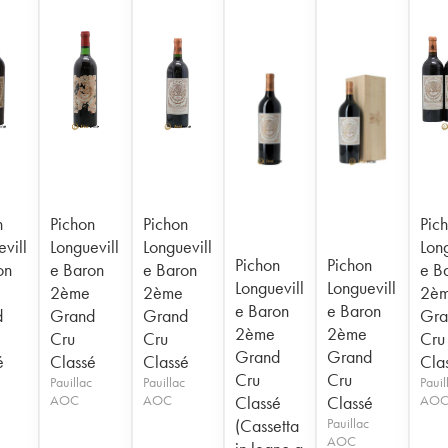
n
Pichon
Pichon
Pic
vill
Longuevill
Longuevill
Long
Pichon
Pichon
on
e Baron
e Baron
e B
Longuevill
Longuevill
2ème
2ème
2è
e Baron
e Baron
d
Grand
Grand
Gra
2ème
2ème
Cru
Cru
Cru
Grand
Grand
é
Classé
Classé
Cla
Cru
Cru
Pauillac
Pauillac
Pauil
AOC
AOC
Classé
Classé
AO
(Cassetta
Pauillac
AOC