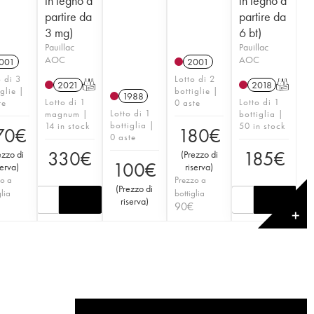
in legno a
in legno a
partire da
partire da
3 mg)
6 bt)
Pauillac
Pauillac
AOC
AOC
001
2001
o di 3
Lotto di 2
2021
T
2018
T
iglie |
bottiglie |
1988
Lotto di 1
Lotto di 1
te
0 aste
Lotto di 1
magnum |
bottiglia |
bottiglia |
14 in stock
50 in stock
70
€
180
€
0 aste
330
€
185
€
ezzo di
(
Prezzo di
100
€
serva
)
riserva
)
o a
Prezzo a
(
Prezzo di
glia
bottiglia
riserva
)
90
€
✕