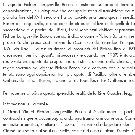
Il vigneto Pichon Longueville Baron si estende su pregiati terreni
denominazione, sull’altopiano che occupa la zona di transizione dal terr
già alla fine del XVII secolo e ha conosciuto una fama quasi immediata.
Baron de Longueville, erano considerati quasi al livello di quelli di L
successione e a partire dal 1860, i vini sono stati vinificati separatam
Pichon Longueville Baron, spesso indicato come «Pichon Baron», mentre
proprietà, che prese così il nome di: «Comtesse de Lalande». Per quant
1851 da Raoul. La tenuta rimase di proprietà dei Pichon fino al 1933
discendenti per i cinquant'anni successivi e quando, nel 1987, è stata 
realizzato un importante programma di ristrutturazione dello château, d
regna sovrano nel vigneto Pichon Baron ed è coltivato con cura dal te
tenuta sono oggi considerati tra i più quotati di Pauillac: oltre all
Griffons de Pichon Baron, ma anche Les Tourelles e Les Griffons in ross
Per saperne di più su questa splendida realtà della Rive Gauche, leggi l
Informazioni sulla cuvée
Il Grand Vin di Pichon Longueville Baron si è affermato in pochi
contraddistingue è accompagnata da una trama tannica setosa. Come i
intensità aromatica, struttura e finezza. È un vino da degustare ide
Classé non sono mai saliti alle stelle, come nel caso di alcuni Premier 