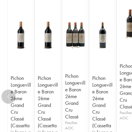
1956
1955
1954
1953
1952
1950
1949
1948
1947
1945
1943
1940
1938
1936
1928
1916
Picho
Longue
Pichon
Pichon
Pichon
Pichon
e Bar
Longuevill
Longuevill
Longuevill
Longuevill
2ème
e Baron
e Baron
e Baron
e Baron
Gran
2ème
2ème
2ème
2ème
Cru
Grand
Grand
Grand
Grand
Class
Cru
Cru
Cru
Cru
Pauillac
Classé
Classé
Classé
Classé
AOC
Pauillac
(Cassetta
(Cassetta
(Cassetta
AOC