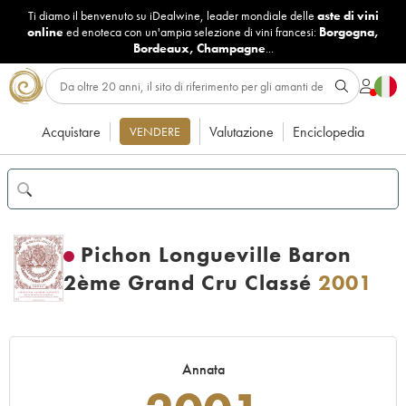
Ti diamo il benvenuto su iDealwine, leader mondiale delle
aste di vini
online
ed enoteca con un'ampia selezione di vini francesi:
Borgogna
,
Bordeaux
,
Champagne
...
Acquistare
Valutazione
Enciclopedia
VENDERE
Pichon Longueville Baron
2ème Grand Cru Classé
2001
Annata