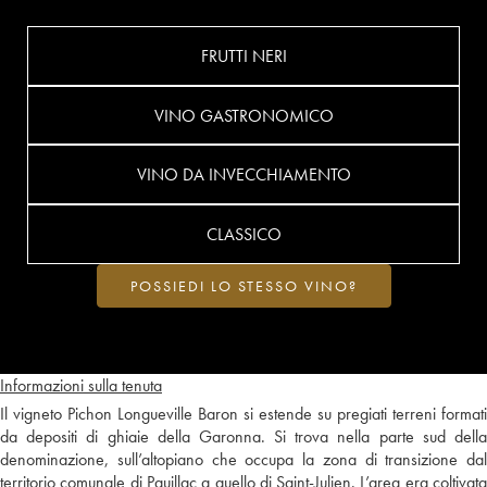
FRUTTI NERI
VINO GASTRONOMICO
VINO DA INVECCHIAMENTO
CLASSICO
POSSIEDI LO STESSO VINO?
Informazioni sulla tenuta
Il vigneto Pichon Longueville Baron si estende su pregiati terreni formati
da depositi di ghiaie della Garonna. Si trova nella parte sud della
denominazione, sull’altopiano che occupa la zona di transizione dal
territorio comunale di Pauillac a quello di Saint-Julien. L’area era coltivata