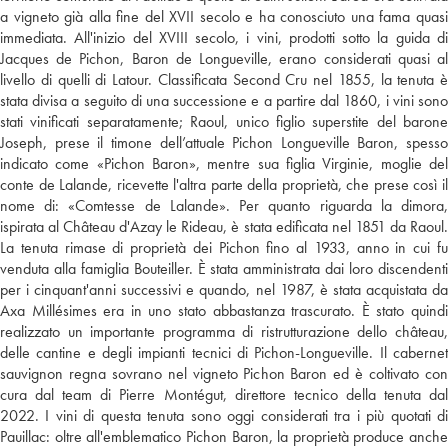
a vigneto già alla fine del XVII secolo e ha conosciuto una fama quasi
immediata. All'inizio del XVIII secolo, i vini, prodotti sotto la guida di
Jacques de Pichon, Baron de Longueville, erano considerati quasi al
livello di quelli di Latour. Classificata Second Cru nel 1855, la tenuta è
stata divisa a seguito di una successione e a partire dal 1860, i vini sono
stati vinificati separatamente; Raoul, unico figlio superstite del barone
Joseph, prese il timone dell’attuale Pichon Longueville Baron, spesso
indicato come «Pichon Baron», mentre sua figlia Virginie, moglie del
conte de Lalande, ricevette l'altra parte della proprietà, che prese così il
nome di: «Comtesse de Lalande». Per quanto riguarda la dimora,
ispirata al Château d'Azay le Rideau, è stata edificata nel 1851 da Raoul.
La tenuta rimase di proprietà dei Pichon fino al 1933, anno in cui fu
venduta alla famiglia Bouteiller. È stata amministrata dai loro discendenti
per i cinquant'anni successivi e quando, nel 1987, è stata acquistata da
Axa Millésimes era in uno stato abbastanza trascurato. È stato quindi
realizzato un importante programma di ristrutturazione dello château,
delle cantine e degli impianti tecnici di Pichon-Longueville. Il cabernet
sauvignon regna sovrano nel vigneto Pichon Baron ed è coltivato con
cura dal team di Pierre Montégut, direttore tecnico della tenuta dal
2022. I vini di questa tenuta sono oggi considerati tra i più quotati di
Pauillac: oltre all'emblematico Pichon Baron, la proprietà produce anche