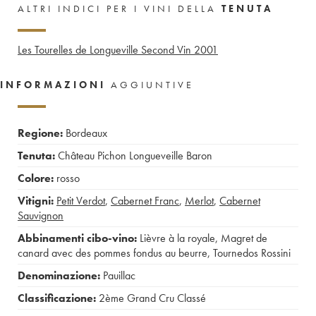
ALTRI INDICI PER I VINI DELLA
TENUTA
Les Tourelles de Longueville Second Vin
2001
INFORMAZIONI
AGGIUNTIVE
Regione:
Bordeaux
Tenuta:
Château Pichon Longueveille Baron
Colore:
rosso
Vitigni:
Petit Verdot
,
Cabernet Franc
,
Merlot
,
Cabernet
Sauvignon
Abbinamenti cibo-vino:
Lièvre à la royale
,
Magret de
canard avec des pommes fondus au beurre
,
Tournedos Rossini
Denominazione:
Pauillac
Classificazione:
2ème Grand Cru Classé