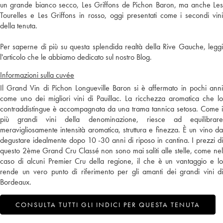
un grande bianco secco, Les Griffons de Pichon Baron, ma anche Les
Tourelles e Les Griffons in rosso, oggi presentati come i secondi vini
della tenuta.
Per saperne di più su questa splendida realtà della Rive Gauche, leggi
l'articolo che le abbiamo dedicato sul nostro Blog.
Informazioni sulla cuvée
Il Grand Vin di Pichon Longueville Baron si è affermato in pochi anni
come uno dei migliori vini di Pauillac. La ricchezza aromatica che lo
contraddistingue è accompagnata da una trama tannica setosa. Come i
più grandi vini della denominazione, riesce ad equilibrare
meravigliosamente intensità aromatica, struttura e finezza. È un vino da
degustare idealmente dopo 10 -30 anni di riposo in cantina. I prezzi di
questo 2ème Grand Cru Classé non sono mai saliti alle stelle, come nel
caso di alcuni Premier Cru della regione, il che è un vantaggio e lo
rende un vero punto di riferimento per gli amanti dei grandi vini di
Bordeaux.
CONSULTA TUTTI GLI INDICI PER QUESTA TENUTA