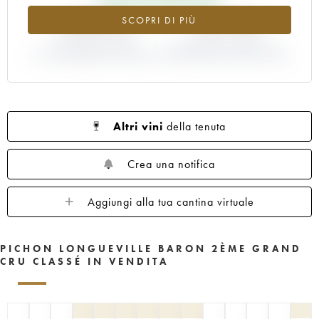
1961
1960
1959
1958
1957
+198.41%
-32.79%
SCOPRI DI PIÙ
1956
1955
1954
1953
1952
1950
VARIAZIONE INDICE
1949
1948
VARIAZIONE PREZZO EN
1947
1945
ATTUALE/PREZZO EN PRIMEUR
PRIMEUR ANNATA 2001/2000
1943
1940
1938
1936
1928
1916
Altri vini
della tenuta
Crea una notifica
Aggiungi alla tua cantina virtuale
PICHON LONGUEVILLE BARON 2ÈME GRAND
CRU CLASSÉ IN VENDITA