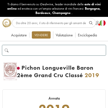
Ti diamo il benvenuto su iDealwine, leader mondiale delle
aste di vini
online
ed enoteca con un'ampia selezione di vini francesi:
Borgogna
,
Bordeaux
,
Champagne
...
Acquistare
Valutazione
Enciclopedia
VENDERE
Pichon Longueville Baron
2ème Grand Cru Classé
2019
Annata