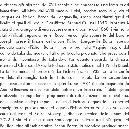
a vigneto già alla fine del XVII secolo e ha conosciuto una fama quasi
immediata. All'inizio del XVIII secolo, i vini, prodotti sotto la guida di
Jacques de Pichon, Baron de Longueville, erano considerati quasi al
livello di quelli di Latour. Classificata Second Cru nel 1855, la tenuta è
stata divisa a seguito di una successione e a partire dal 1860, i vini sono
stati vinificati separatamente; Raoul, unico figlio superstite del barone
Joseph, prese il timone dell’attuale Pichon Longueville Baron, spesso
indicato come «Pichon Baron», mentre sua figlia Virginie, moglie del
conte de Lalande, ricevette l'altra parte della proprietà, che prese così il
nome di: «Comtesse de Lalande». Per quanto riguarda la dimora,
ispirata al Château d'Azay le Rideau, è stata edificata nel 1851 da Raoul.
La tenuta rimase di proprietà dei Pichon fino al 1933, anno in cui fu
venduta alla famiglia Bouteiller. È stata amministrata dai loro discendenti
per i cinquant'anni successivi e quando, nel 1987, è stata acquistata da
Axa Millésimes era in uno stato abbastanza trascurato. È stato quindi
realizzato un importante programma di ristrutturazione dello château,
delle cantine e degli impianti tecnici di Pichon-Longueville. Il cabernet
sauvignon regna sovrano nel vigneto Pichon Baron ed è coltivato con
cura dal team di Pierre Montégut, direttore tecnico della tenuta dal
2022. I vini di questa tenuta sono oggi considerati tra i più quotati di
Pauillac: oltre all'emblematico Pichon Baron, la proprietà produce anche