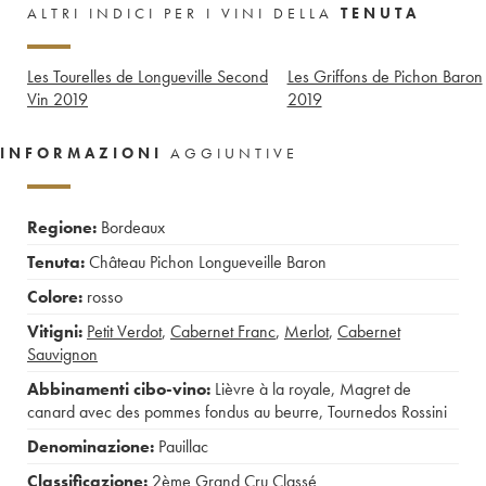
ALTRI INDICI PER I VINI DELLA
TENUTA
Les Tourelles de Longueville Second
Les Griffons de Pichon Baron
Vin
2019
2019
INFORMAZIONI
AGGIUNTIVE
Regione:
Bordeaux
Tenuta:
Château Pichon Longueveille Baron
Colore:
rosso
Vitigni:
Petit Verdot
,
Cabernet Franc
,
Merlot
,
Cabernet
Sauvignon
Abbinamenti cibo-vino:
Lièvre à la royale
,
Magret de
canard avec des pommes fondus au beurre
,
Tournedos Rossini
Denominazione:
Pauillac
Classificazione:
2ème Grand Cru Classé