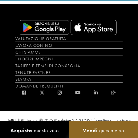
VALUTAZIONE GRATUITA
LAVORA CON NOI
CHI SIAMO?
I NOSTRI IMPEGNI
TARIFFE E TEMPI DI CONSEGNA
TENUTE PARTNER
STAMPA
DOMANDE FREQUENTI
Tutti i diritti riservati © 2026 iDealwine S.A.S.
CGV
Informativa sulla privacy
Bevi con moderazione, l’abuso di alcol è dannoso per la salute. L'utilizzo del
Acquista
questo vino
Vendi
questo vino
sito e dei servizi annessi è riservato solo agli utenti maggiorenni.