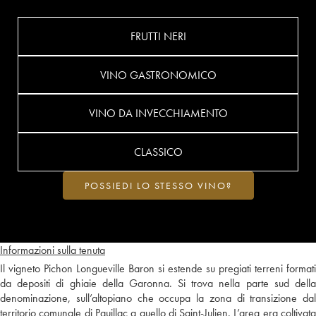
FRUTTI NERI
VINO GASTRONOMICO
VINO DA INVECCHIAMENTO
CLASSICO
POSSIEDI LO STESSO VINO?
Informazioni sulla tenuta
Il vigneto Pichon Longueville Baron si estende su pregiati terreni formati
da depositi di ghiaie della Garonna. Si trova nella parte sud della
denominazione, sull’altopiano che occupa la zona di transizione dal
territorio comunale di Pauillac a quello di Saint-Julien. L’area era coltivata