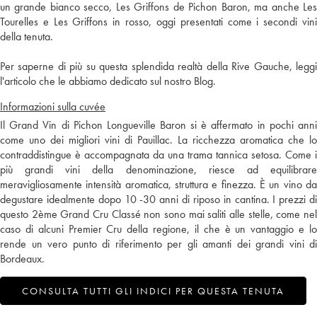
un grande bianco secco, Les Griffons de Pichon Baron, ma anche Les
Tourelles e Les Griffons in rosso, oggi presentati come i secondi vini
della tenuta.
Per saperne di più su questa splendida realtà della Rive Gauche, leggi
l'articolo che le abbiamo dedicato sul nostro Blog.
Informazioni sulla cuvée
Il Grand Vin di Pichon Longueville Baron si è affermato in pochi anni
come uno dei migliori vini di Pauillac. La ricchezza aromatica che lo
contraddistingue è accompagnata da una trama tannica setosa. Come i
più grandi vini della denominazione, riesce ad equilibrare
meravigliosamente intensità aromatica, struttura e finezza. È un vino da
degustare idealmente dopo 10 -30 anni di riposo in cantina. I prezzi di
questo 2ème Grand Cru Classé non sono mai saliti alle stelle, come nel
caso di alcuni Premier Cru della regione, il che è un vantaggio e lo
rende un vero punto di riferimento per gli amanti dei grandi vini di
Bordeaux.
CONSULTA TUTTI GLI INDICI PER QUESTA TENUTA