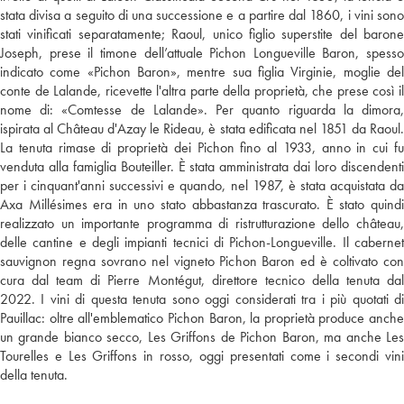
stata divisa a seguito di una successione e a partire dal 1860, i vini sono
stati vinificati separatamente; Raoul, unico figlio superstite del barone
Joseph, prese il timone dell’attuale Pichon Longueville Baron, spesso
indicato come «Pichon Baron», mentre sua figlia Virginie, moglie del
conte de Lalande, ricevette l'altra parte della proprietà, che prese così il
nome di: «Comtesse de Lalande». Per quanto riguarda la dimora,
ispirata al Château d'Azay le Rideau, è stata edificata nel 1851 da Raoul.
La tenuta rimase di proprietà dei Pichon fino al 1933, anno in cui fu
venduta alla famiglia Bouteiller. È stata amministrata dai loro discendenti
per i cinquant'anni successivi e quando, nel 1987, è stata acquistata da
Axa Millésimes era in uno stato abbastanza trascurato. È stato quindi
realizzato un importante programma di ristrutturazione dello château,
delle cantine e degli impianti tecnici di Pichon-Longueville. Il cabernet
sauvignon regna sovrano nel vigneto Pichon Baron ed è coltivato con
cura dal team di Pierre Montégut, direttore tecnico della tenuta dal
2022. I vini di questa tenuta sono oggi considerati tra i più quotati di
Pauillac: oltre all'emblematico Pichon Baron, la proprietà produce anche
un grande bianco secco, Les Griffons de Pichon Baron, ma anche Les
Tourelles e Les Griffons in rosso, oggi presentati come i secondi vini
della tenuta.