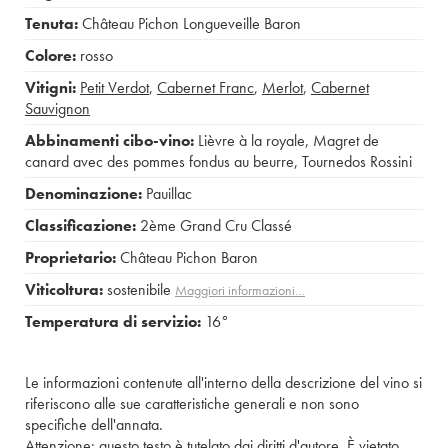
Tenuta:
Château Pichon Longueveille Baron
Colore:
rosso
Vitigni:
Petit Verdot
,
Cabernet Franc
,
Merlot
,
Cabernet
Sauvignon
Abbinamenti cibo-vino:
Lièvre à la royale
,
Magret de
canard avec des pommes fondus au beurre
,
Tournedos Rossini
Denominazione:
Pauillac
Classificazione:
2ème Grand Cru Classé
Proprietario:
Château Pichon Baron
Viticoltura:
sostenibile
Maggiori informazioni…
Temperatura di servizio:
16°
Le informazioni contenute all'interno della descrizione del vino si
riferiscono alle sue caratteristiche generali e non sono
specifiche dell'annata.
Attenzione: questo testo è tutelato dai diritti d'autore. È vietato