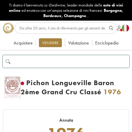
Ti diamo il benvenuto su iDealwine, leader mondiale delle
aste di vini
online
ed enoteca con un'ampia selezione di vini francesi:
Borgogna
,
Bordeaux
,
Champagne
...
Acquistare
Valutazione
Enciclopedia
VENDERE
Pichon Longueville Baron
2ème Grand Cru Classé
1976
Annata