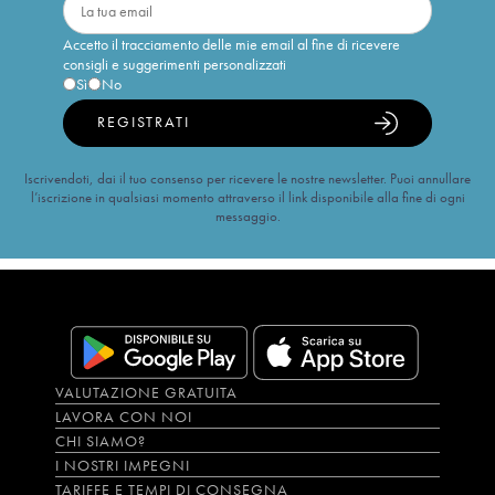
Accetto il tracciamento delle mie email al fine di ricevere
consigli e suggerimenti personalizzati
Sì
No
REGISTRATI
Iscrivendoti, dai il tuo consenso per ricevere le nostre newsletter. Puoi annullare
l’iscrizione in qualsiasi momento attraverso il link disponibile alla fine di ogni
messaggio.
VALUTAZIONE GRATUITA
LAVORA CON NOI
CHI SIAMO?
I NOSTRI IMPEGNI
TARIFFE E TEMPI DI CONSEGNA