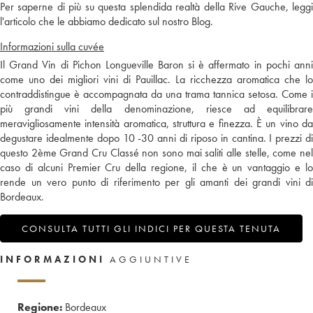
Per saperne di più su questa splendida realtà della Rive Gauche, leggi
l'articolo che le abbiamo dedicato sul nostro Blog.
Informazioni sulla cuvée
Il Grand Vin di Pichon Longueville Baron si è affermato in pochi anni
come uno dei migliori vini di Pauillac. La ricchezza aromatica che lo
contraddistingue è accompagnata da una trama tannica setosa. Come i
più grandi vini della denominazione, riesce ad equilibrare
meravigliosamente intensità aromatica, struttura e finezza. È un vino da
degustare idealmente dopo 10 -30 anni di riposo in cantina. I prezzi di
questo 2ème Grand Cru Classé non sono mai saliti alle stelle, come nel
caso di alcuni Premier Cru della regione, il che è un vantaggio e lo
rende un vero punto di riferimento per gli amanti dei grandi vini di
Bordeaux.
CONSULTA TUTTI GLI INDICI PER QUESTA TENUTA
INFORMAZIONI
AGGIUNTIVE
Regione:
Bordeaux