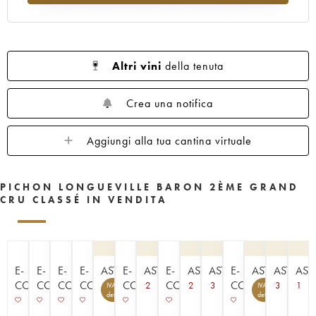
1961
1960
1959
1958
1957
1956
1955
1954
1953
1952
1950
1949
1948
1947
1945
Altri vini
della tenuta
1943
1940
1938
1936
1928
1916
Crea una notifica
Aggiungi alla tua cantina virtuale
PICHON LONGUEVILLE BARON 2ÈME GRAND
CRU CLASSÉ IN VENDITA
E-
E-
E-
E-
ASTA
E-
ASTA
E-
ASTA
ASTA
E-
ASTA
ASTA
AST
COMMERCE
COMMERCE
COMMERCE
COMMERCE
COMMERCE
COMMERCE
COMMERCE
2
2
3
3
1
IVA
IVA
7
4
detraibile
detraibile