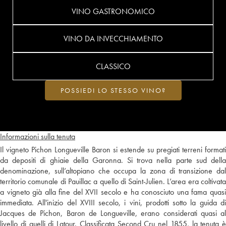
VINO GASTRONOMICO
VINO DA INVECCHIAMENTO
CLASSICO
POSSIEDI LO STESSO VINO?
Informazioni sulla tenuta
Il vigneto Pichon Longueville Baron si estende su pregiati terreni formati
da depositi di ghiaie della Garonna. Si trova nella parte sud della
denominazione, sull’altopiano che occupa la zona di transizione dal
territorio comunale di Pauillac a quello di Saint-Julien. L’area era coltivata
a vigneto già alla fine del XVII secolo e ha conosciuto una fama quasi
immediata. All'inizio del XVIII secolo, i vini, prodotti sotto la guida di
Jacques de Pichon, Baron de Longueville, erano considerati quasi al
livello di quelli di Latour. Classificata Second Cru nel 1855, la tenuta è