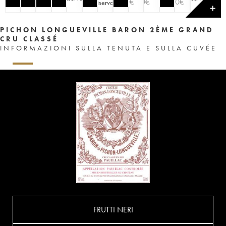
90
€
90
€
100
€
riserva
)
riserva
)
✕
PICHON LONGUEVILLE BARON 2ÈME GRAND
CRU CLASSÉ
INFORMAZIONI SULLA TENUTA E SULLA CUVÉE
FRUTTI NERI