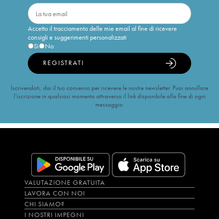
Accetto il tracciamento delle mie email al fine di ricevere
consigli e suggerimenti personalizzati
Sì
No
REGISTRATI
Iscrivendoti, dai il tuo consenso per ricevere le nostre newsletter. Puoi annullare
l’iscrizione in qualsiasi momento attraverso il link disponibile alla fine di ogni
messaggio.
VALUTAZIONE GRATUITA
LAVORA CON NOI
CHI SIAMO?
I NOSTRI IMPEGNI