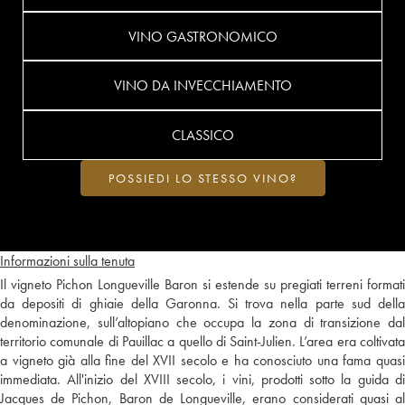
VINO GASTRONOMICO
VINO DA INVECCHIAMENTO
CLASSICO
POSSIEDI LO STESSO VINO?
Informazioni sulla tenuta
Il vigneto Pichon Longueville Baron si estende su pregiati terreni formati
da depositi di ghiaie della Garonna. Si trova nella parte sud della
denominazione, sull’altopiano che occupa la zona di transizione dal
territorio comunale di Pauillac a quello di Saint-Julien. L’area era coltivata
a vigneto già alla fine del XVII secolo e ha conosciuto una fama quasi
immediata. All'inizio del XVIII secolo, i vini, prodotti sotto la guida di
Jacques de Pichon, Baron de Longueville, erano considerati quasi al