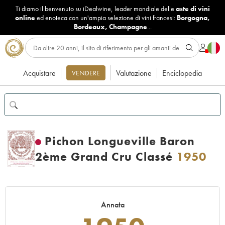
Ti diamo il benvenuto su iDealwine, leader mondiale delle
aste di vini
online
ed enoteca con un'ampia selezione di vini francesi:
Borgogna
,
Bordeaux
,
Champagne
...
Acquistare
Valutazione
Enciclopedia
VENDERE
Pichon Longueville Baron
2ème Grand Cru Classé
1950
Annata