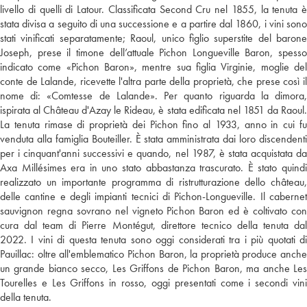
livello di quelli di Latour. Classificata Second Cru nel 1855, la tenuta è
stata divisa a seguito di una successione e a partire dal 1860, i vini sono
stati vinificati separatamente; Raoul, unico figlio superstite del barone
Joseph, prese il timone dell’attuale Pichon Longueville Baron, spesso
indicato come «Pichon Baron», mentre sua figlia Virginie, moglie del
conte de Lalande, ricevette l'altra parte della proprietà, che prese così il
nome di: «Comtesse de Lalande». Per quanto riguarda la dimora,
ispirata al Château d'Azay le Rideau, è stata edificata nel 1851 da Raoul.
La tenuta rimase di proprietà dei Pichon fino al 1933, anno in cui fu
venduta alla famiglia Bouteiller. È stata amministrata dai loro discendenti
per i cinquant'anni successivi e quando, nel 1987, è stata acquistata da
Axa Millésimes era in uno stato abbastanza trascurato. È stato quindi
realizzato un importante programma di ristrutturazione dello château,
delle cantine e degli impianti tecnici di Pichon-Longueville. Il cabernet
sauvignon regna sovrano nel vigneto Pichon Baron ed è coltivato con
cura dal team di Pierre Montégut, direttore tecnico della tenuta dal
2022. I vini di questa tenuta sono oggi considerati tra i più quotati di
Pauillac: oltre all'emblematico Pichon Baron, la proprietà produce anche
un grande bianco secco, Les Griffons de Pichon Baron, ma anche Les
Tourelles e Les Griffons in rosso, oggi presentati come i secondi vini
della tenuta.