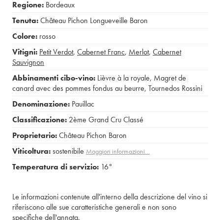
Regione:
Bordeaux
Tenuta:
Château Pichon Longueveille Baron
Colore:
rosso
Vitigni:
Petit Verdot
,
Cabernet Franc
,
Merlot
,
Cabernet
Sauvignon
Abbinamenti cibo-vino:
Lièvre à la royale
,
Magret de
canard avec des pommes fondus au beurre
,
Tournedos Rossini
Denominazione:
Pauillac
Classificazione:
2ème Grand Cru Classé
Proprietario:
Château Pichon Baron
Viticoltura:
sostenibile
Maggiori informazioni…
Temperatura di servizio:
16°
Le informazioni contenute all'interno della descrizione del vino si
riferiscono alle sue caratteristiche generali e non sono
specifiche dell'annata.