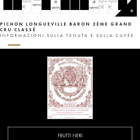
bottiglia
bottiglia
bottiglia
di
di
riserva
)
riserva
)
90
€
100
€
90
€
riserva
)
riserva
)
✕
PICHON LONGUEVILLE BARON 2ÈME GRAND
CRU CLASSÉ
INFORMAZIONI SULLA TENUTA E SULLA CUVÉE
FRUTTI NERI