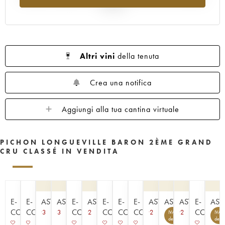
1961
1960
1959
1958
1957
al 2025
1956
1955
1954
1953
1952
1950
1949
1948
1947
1945
1943
1940
1938
1936
1928
Altri vini
della tenuta
1916
Crea una notifica
Aggiungi alla tua cantina virtuale
PICHON LONGUEVILLE BARON 2ÈME GRAND
CRU CLASSÉ IN VENDITA
E-
E-
ASTA
ASTA
E-
ASTA
E-
E-
E-
ASTA
ASTA
ASTA
E-
AST
COMMERCE
COMMERCE
COMMERCE
COMMERCE
COMMERCE
COMMERCE
COMME
3
3
2
2
2
IVA
IVA
4
detraibile
detra