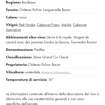
Regione:
Bordeaux
Tenuta:
Château Pichon Longueveille Baron
Colore:
rosso
Vitigni:
Petit Verdot
,
Cabernet Franc
,
Merlot
,
Cabernet
Sauvignon
Abbinamenti cibo-vino:
Lièvre à la royale
,
Magret de
canard avec des pommes fondus au beurre
,
Tournedos Rossini
Denominazione:
Pauillac
Classificazione:
2ème Grand Cru Classé
Proprietario:
Château Pichon Baron
Viticoltura:
sostenibile
Maggiori informazioni…
Temperatura di servizio:
16°
Le informazioni contenute all'interno della descrizione del vino si
riferiscono alle sue caratteristiche generali e non sono
specifiche dell'annata.