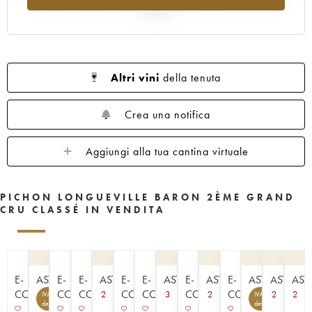
1961
1960
1959
1958
1957
al 2025
1956
1955
1954
1953
1952
1950
1949
1948
1947
1945
1943
1940
1938
1936
1928
Altri vini
della tenuta
1916
Crea una notifica
Aggiungi alla tua cantina virtuale
PICHON LONGUEVILLE BARON 2ÈME GRAND
CRU CLASSÉ IN VENDITA
E-
ASTA
E-
E-
ASTA
E-
E-
ASTA
E-
ASTA
E-
ASTA
ASTA
AST
COMMERCE
COMMERCE
COMMERCE
COMMERCE
COMMERCE
COMMERCE
COMMERCE
2
3
2
2
2
IVA
IVA
7
4
detraibile
detraibile