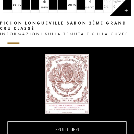
bottiglia
bottiglia
bottiglia
di
di
riserva
)
riserva
)
100
€
90
€
90
€
riserva
)
riserva
)
✕
PICHON LONGUEVILLE BARON 2ÈME GRAND
CRU CLASSÉ
INFORMAZIONI SULLA TENUTA E SULLA CUVÉE
FRUTTI NERI