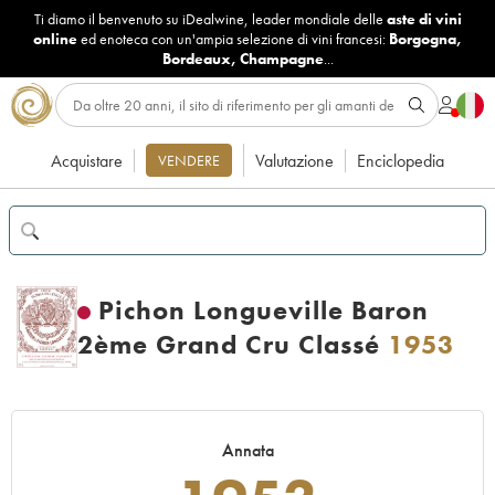
Ti diamo il benvenuto su iDealwine, leader mondiale delle
aste di vini
online
ed enoteca con un'ampia selezione di vini francesi:
Borgogna
,
Bordeaux
,
Champagne
...
Acquistare
Valutazione
Enciclopedia
VENDERE
Pichon Longueville Baron
2ème Grand Cru Classé
1953
Annata