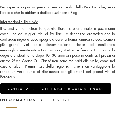
Per saperne di più su questa splendida realtà della Rive Gauche, leggi
l'articolo che le abbiamo dedicato sul nostro Blog.
Informazioni sulla cuvée
Il Grand Vin di Pichon Longueville Baron si è affermato in pochi anni
come uno dei migliori vini di Pauillac. La ricchezza aromatica che lo
contraddistingue è accompagnata da una trama tannica setosa. Come i
più grandi vini della denominazione, riesce ad equilibrare
meravigliosamente intensità aromatica, struttura e finezza. È un vino da
degustare idealmente dopo 10 -30 anni di riposo in cantina. I prezzi di
questo 2ème Grand Cru Classé non sono mai saliti alle stelle, come nel
caso di alcuni Premier Cru della regione, il che è un vantaggio e lo
rende un vero punto di riferimento per gli amanti dei grandi vini di
Bordeaux.
CONSULTA TUTTI GLI INDICI PER QUESTA TENUTA
INFORMAZIONI
AGGIUNTIVE