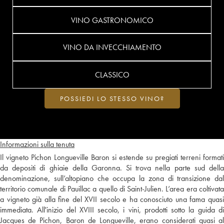
VINO GASTRONOMICO
VINO DA INVECCHIAMENTO
CLASSICO
POSSIEDI LO STESSO VINO?
Informazioni sulla tenuta
Il vigneto Pichon Longueville Baron si estende su pregiati terreni formati
da depositi di ghiaie della Garonna. Si trova nella parte sud della
denominazione, sull’altopiano che occupa la zona di transizione dal
territorio comunale di Pauillac a quello di Saint-Julien. L’area era coltivata
a vigneto già alla fine del XVII secolo e ha conosciuto una fama quasi
immediata. All'inizio del XVIII secolo, i vini, prodotti sotto la guida di
Jacques de Pichon, Baron de Longueville, erano considerati quasi al