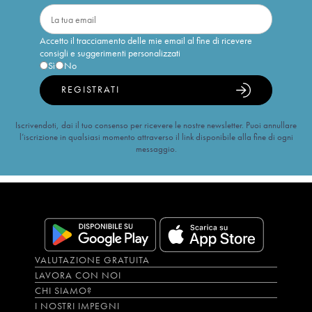
Accetto il tracciamento delle mie email al fine di ricevere
consigli e suggerimenti personalizzati
Sì
No
REGISTRATI
Iscrivendoti, dai il tuo consenso per ricevere le nostre newsletter. Puoi annullare
l’iscrizione in qualsiasi momento attraverso il link disponibile alla fine di ogni
messaggio.
VALUTAZIONE GRATUITA
LAVORA CON NOI
CHI SIAMO?
I NOSTRI IMPEGNI