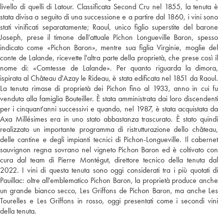
livello di quelli di Latour. Classificata Second Cru nel 1855, la tenuta è
stata divisa a seguito di una successione e a partire dal 1860, i vini sono
stati vinificati separatamente; Raoul, unico figlio superstite del barone
Joseph, prese il timone dell’attuale Pichon Longueville Baron, spesso
indicato come «Pichon Baron», mentre sua figlia Virginie, moglie del
conte de Lalande, ricevette l'altra parte della proprietà, che prese così il
nome di: «Comtesse de Lalande». Per quanto riguarda la dimora,
ispirata al Château d'Azay le Rideau, è stata edificata nel 1851 da Raoul.
La tenuta rimase di proprietà dei Pichon fino al 1933, anno in cui fu
venduta alla famiglia Bouteiller. È stata amministrata dai loro discendenti
per i cinquant'anni successivi e quando, nel 1987, è stata acquistata da
Axa Millésimes era in uno stato abbastanza trascurato. È stato quindi
realizzato un importante programma di ristrutturazione dello château,
delle cantine e degli impianti tecnici di Pichon-Longueville. Il cabernet
sauvignon regna sovrano nel vigneto Pichon Baron ed è coltivato con
cura dal team di Pierre Montégut, direttore tecnico della tenuta dal
2022. I vini di questa tenuta sono oggi considerati tra i più quotati di
Pauillac: oltre all'emblematico Pichon Baron, la proprietà produce anche
un grande bianco secco, Les Griffons de Pichon Baron, ma anche Les
Tourelles e Les Griffons in rosso, oggi presentati come i secondi vini
della tenuta.