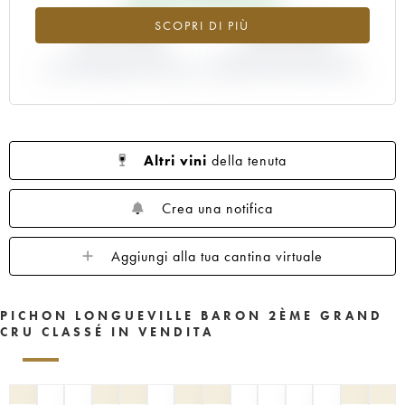
1961
1960
1959
1958
1957
+21.95%
+22.22%
SCOPRI DI PIÙ
1956
1955
1954
1953
1952
1950
VARIAZIONE INDICE
1949
1948
VARIAZIONE PREZZO EN
1947
1945
ATTUALE/PREZZO EN PRIMEUR
PRIMEUR ANNATA 2014/2013
1943
1940
1938
1936
1928
1916
Altri vini
della tenuta
Crea una notifica
Aggiungi alla tua cantina virtuale
PICHON LONGUEVILLE BARON 2ÈME GRAND
CRU CLASSÉ IN VENDITA