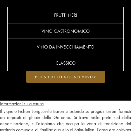
FRUTTI NERI
VINO GASTRONOMICO
VINO DA INVECCHIAMENTO
CLASSICO
POSSIEDI LO STESSO VINO?
Informazioni sulla tenuta
Il vigneto Pichon Longueville Baron si estende su pregiati terreni formati
da depositi di ghiaie della Garonna. Si trova nella parte sud della
denominazione, sull’altopiano che occupa la zona di transizione dal
territorio comunale di Pauillac a quello di Saint-Julien. L’area era coltivata