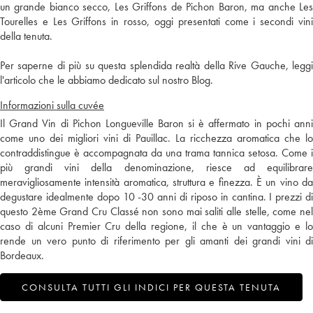
un grande bianco secco, Les Griffons de Pichon Baron, ma anche Les
Tourelles e Les Griffons in rosso, oggi presentati come i secondi vini
della tenuta.
Per saperne di più su questa splendida realtà della Rive Gauche, leggi
l'articolo che le abbiamo dedicato sul nostro Blog.
Informazioni sulla cuvée
Il Grand Vin di Pichon Longueville Baron si è affermato in pochi anni
come uno dei migliori vini di Pauillac. La ricchezza aromatica che lo
contraddistingue è accompagnata da una trama tannica setosa. Come i
più grandi vini della denominazione, riesce ad equilibrare
meravigliosamente intensità aromatica, struttura e finezza. È un vino da
degustare idealmente dopo 10 -30 anni di riposo in cantina. I prezzi di
questo 2ème Grand Cru Classé non sono mai saliti alle stelle, come nel
caso di alcuni Premier Cru della regione, il che è un vantaggio e lo
rende un vero punto di riferimento per gli amanti dei grandi vini di
Bordeaux.
CONSULTA TUTTI GLI INDICI PER QUESTA TENUTA