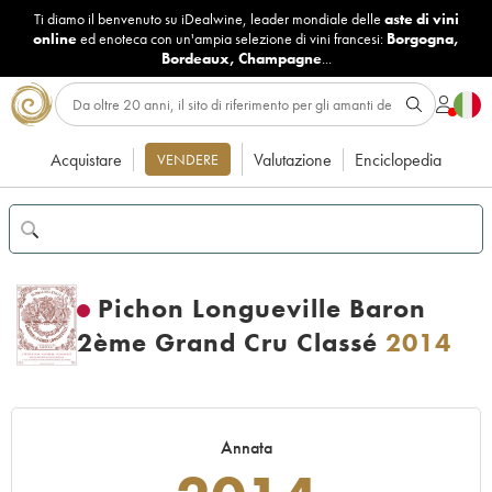
Ti diamo il benvenuto su iDealwine, leader mondiale delle
aste di vini
online
ed enoteca con un'ampia selezione di vini francesi:
Borgogna
,
Bordeaux
,
Champagne
...
Acquistare
Valutazione
Enciclopedia
VENDERE
Pichon Longueville Baron
2ème Grand Cru Classé
2014
Annata