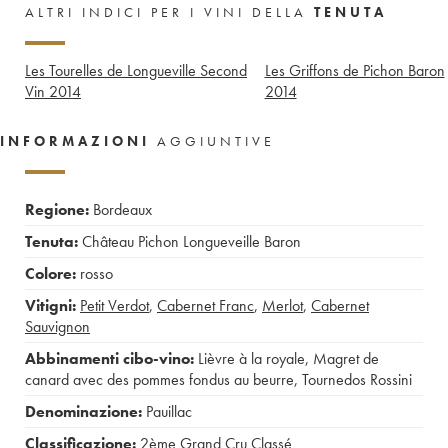
ALTRI INDICI PER I VINI DELLA
TENUTA
Les Tourelles de Longueville Second
Les Griffons de Pichon Baron
Vin
2014
2014
INFORMAZIONI
AGGIUNTIVE
Regione:
Bordeaux
Tenuta:
Château Pichon Longueveille Baron
Colore:
rosso
Vitigni:
Petit Verdot
,
Cabernet Franc
,
Merlot
,
Cabernet
Sauvignon
Abbinamenti cibo-vino:
Lièvre à la royale
,
Magret de
canard avec des pommes fondus au beurre
,
Tournedos Rossini
Denominazione:
Pauillac
Classificazione:
2ème Grand Cru Classé