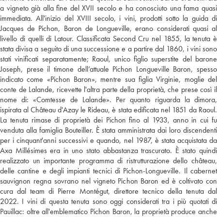
a vigneto già alla fine del XVII secolo e ha conosciuto una fama quasi
immediata. All'inizio del XVIII secolo, i vini, prodotti sotto la guida di
Jacques de Pichon, Baron de Longueville, erano considerati quasi al
livello di quelli di Latour. Classificata Second Cru nel 1855, la tenuta è
stata divisa a seguito di una successione e a partire dal 1860, i vini sono
stati vinificati separatamente; Raoul, unico figlio superstite del barone
Joseph, prese il timone dell’attuale Pichon Longueville Baron, spesso
indicato come «Pichon Baron», mentre sua figlia Virginie, moglie del
conte de Lalande, ricevette l'altra parte della proprietà, che prese così il
nome di: «Comtesse de Lalande». Per quanto riguarda la dimora,
ispirata al Château d'Azay le Rideau, è stata edificata nel 1851 da Raoul.
La tenuta rimase di proprietà dei Pichon fino al 1933, anno in cui fu
venduta alla famiglia Bouteiller. È stata amministrata dai loro discendenti
per i cinquant'anni successivi e quando, nel 1987, è stata acquistata da
Axa Millésimes era in uno stato abbastanza trascurato. È stato quindi
realizzato un importante programma di ristrutturazione dello château,
delle cantine e degli impianti tecnici di Pichon-Longueville. Il cabernet
sauvignon regna sovrano nel vigneto Pichon Baron ed è coltivato con
cura dal team di Pierre Montégut, direttore tecnico della tenuta dal
2022. I vini di questa tenuta sono oggi considerati tra i più quotati di
Pauillac: oltre all'emblematico Pichon Baron, la proprietà produce anche