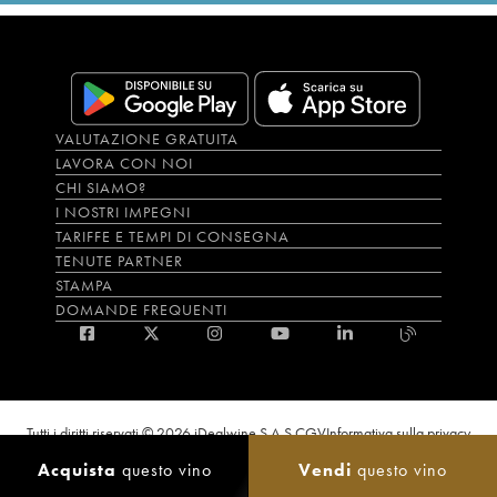
VALUTAZIONE GRATUITA
LAVORA CON NOI
CHI SIAMO?
I NOSTRI IMPEGNI
TARIFFE E TEMPI DI CONSEGNA
TENUTE PARTNER
STAMPA
DOMANDE FREQUENTI
Tutti i diritti riservati © 2026 iDealwine S.A.S.
CGV
Informativa sulla privacy
Bevi con moderazione, l’abuso di alcol è dannoso per la salute. L'utilizzo del
Acquista
questo vino
Vendi
questo vino
sito e dei servizi annessi è riservato solo agli utenti maggiorenni.