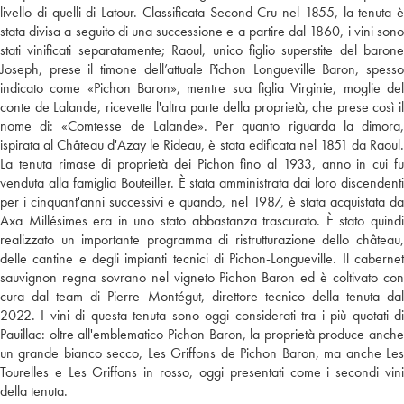
livello di quelli di Latour. Classificata Second Cru nel 1855, la tenuta è
stata divisa a seguito di una successione e a partire dal 1860, i vini sono
stati vinificati separatamente; Raoul, unico figlio superstite del barone
Joseph, prese il timone dell’attuale Pichon Longueville Baron, spesso
indicato come «Pichon Baron», mentre sua figlia Virginie, moglie del
conte de Lalande, ricevette l'altra parte della proprietà, che prese così il
nome di: «Comtesse de Lalande». Per quanto riguarda la dimora,
ispirata al Château d'Azay le Rideau, è stata edificata nel 1851 da Raoul.
La tenuta rimase di proprietà dei Pichon fino al 1933, anno in cui fu
venduta alla famiglia Bouteiller. È stata amministrata dai loro discendenti
per i cinquant'anni successivi e quando, nel 1987, è stata acquistata da
Axa Millésimes era in uno stato abbastanza trascurato. È stato quindi
realizzato un importante programma di ristrutturazione dello château,
delle cantine e degli impianti tecnici di Pichon-Longueville. Il cabernet
sauvignon regna sovrano nel vigneto Pichon Baron ed è coltivato con
cura dal team di Pierre Montégut, direttore tecnico della tenuta dal
2022. I vini di questa tenuta sono oggi considerati tra i più quotati di
Pauillac: oltre all'emblematico Pichon Baron, la proprietà produce anche
un grande bianco secco, Les Griffons de Pichon Baron, ma anche Les
Tourelles e Les Griffons in rosso, oggi presentati come i secondi vini
della tenuta.