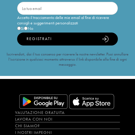
Accetto il tracciamento delle mie email al fine di ricevere
consigli e suggerimenti personalizzati
Sì
No
REGISTRATI
Iscrivendoti, dai il tuo consenso per ricevere le nostre newsletter. Puoi annullare
l’iscrizione in qualsiasi momento attraverso il link disponibile alla fine di ogni
messaggio.
VALUTAZIONE GRATUITA
LAVORA CON NOI
CHI SIAMO?
I NOSTRI IMPEGNI