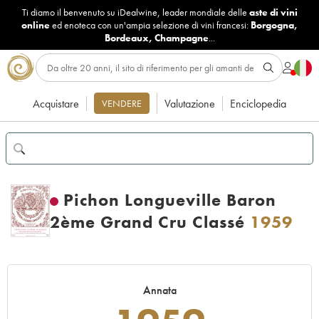
Ti diamo il benvenuto su iDealwine, leader mondiale delle
aste di vini
online
ed enoteca con un'ampia selezione di vini francesi:
Borgogna
,
Bordeaux
,
Champagne
...
Acquistare
Valutazione
Enciclopedia
VENDERE
Pichon Longueville Baron
2ème Grand Cru Classé
1959
Annata