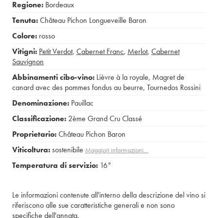
Regione:
Bordeaux
Tenuta:
Château Pichon Longueveille Baron
Colore:
rosso
Vitigni:
Petit Verdot
,
Cabernet Franc
,
Merlot
,
Cabernet
Sauvignon
Abbinamenti cibo-vino:
Lièvre à la royale
,
Magret de
canard avec des pommes fondus au beurre
,
Tournedos Rossini
Denominazione:
Pauillac
Classificazione:
2ème Grand Cru Classé
Proprietario:
Château Pichon Baron
Viticoltura:
sostenibile
Maggiori informazioni…
Temperatura di servizio:
16°
Le informazioni contenute all'interno della descrizione del vino si
riferiscono alle sue caratteristiche generali e non sono
specifiche dell'annata.