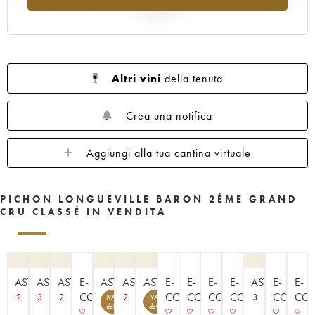
1961
1960
1959
1958
1957
al 2025
1956
1955
1954
1953
1952
1950
1949
1948
1947
1945
1943
1940
1938
1936
1928
Altri vini
della tenuta
1916
Crea una notifica
Aggiungi alla tua cantina virtuale
PICHON LONGUEVILLE BARON 2ÈME GRAND
CRU CLASSÉ IN VENDITA
ASTA
ASTA
ASTA
E-
ASTA
ASTA
ASTA
E-
E-
E-
E-
ASTA
E-
E-
COMMERCE
COMMERCE
COMMERCE
COMMERCE
COMMERCE
COMME
CO
2
3
2
2
3
IVA
IVA
7
4
detraibile
detraibile