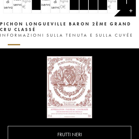
bottiglia
bottiglia
bottiglia
di
di
riserva
)
riserva
)
90
€
100
€
90
€
riserva
)
riserva
)
✕
PICHON LONGUEVILLE BARON 2ÈME GRAND
CRU CLASSÉ
INFORMAZIONI SULLA TENUTA E SULLA CUVÉE
FRUTTI NERI