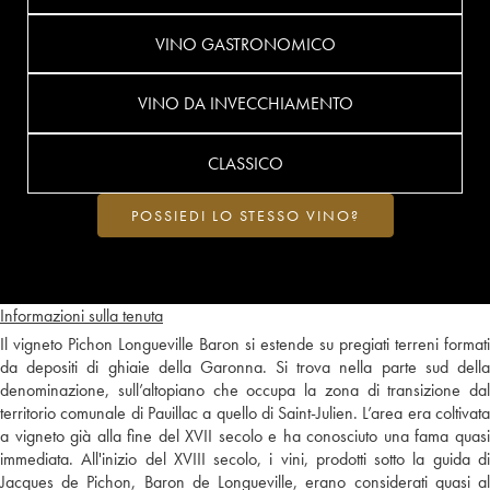
VINO GASTRONOMICO
VINO DA INVECCHIAMENTO
CLASSICO
POSSIEDI LO STESSO VINO?
Informazioni sulla tenuta
Il vigneto Pichon Longueville Baron si estende su pregiati terreni formati
da depositi di ghiaie della Garonna. Si trova nella parte sud della
denominazione, sull’altopiano che occupa la zona di transizione dal
territorio comunale di Pauillac a quello di Saint-Julien. L’area era coltivata
a vigneto già alla fine del XVII secolo e ha conosciuto una fama quasi
immediata. All'inizio del XVIII secolo, i vini, prodotti sotto la guida di
Jacques de Pichon, Baron de Longueville, erano considerati quasi al