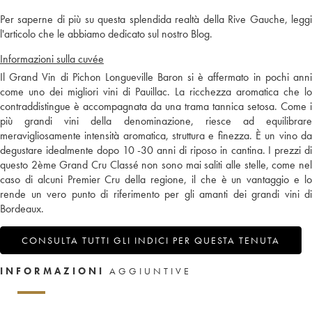
Per saperne di più su questa splendida realtà della Rive Gauche, leggi
l'articolo che le abbiamo dedicato sul nostro Blog.
Informazioni sulla cuvée
Il Grand Vin di Pichon Longueville Baron si è affermato in pochi anni
come uno dei migliori vini di Pauillac. La ricchezza aromatica che lo
contraddistingue è accompagnata da una trama tannica setosa. Come i
più grandi vini della denominazione, riesce ad equilibrare
meravigliosamente intensità aromatica, struttura e finezza. È un vino da
degustare idealmente dopo 10 -30 anni di riposo in cantina. I prezzi di
questo 2ème Grand Cru Classé non sono mai saliti alle stelle, come nel
caso di alcuni Premier Cru della regione, il che è un vantaggio e lo
rende un vero punto di riferimento per gli amanti dei grandi vini di
Bordeaux.
CONSULTA TUTTI GLI INDICI PER QUESTA TENUTA
INFORMAZIONI
AGGIUNTIVE