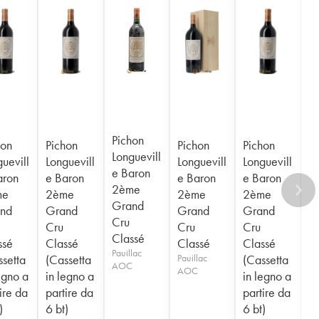
Pichon
hon
Pichon
Pichon
Pichon
Longuevill
uevill
Longuevill
Longuevill
Longuevill
e Baron
aron
e Baron
e Baron
e Baron
2ème
me
2ème
2ème
2ème
Grand
nd
Grand
Grand
Grand
Cru
Cru
Cru
Cru
Classé
ssé
Classé
Classé
Classé
Pauillac
ssetta
(Cassetta
Pauillac
(Cassetta
AOC
AOC
egno a
in legno a
in legno a
ire da
partire da
partire da
)
6 bt)
6 bt)