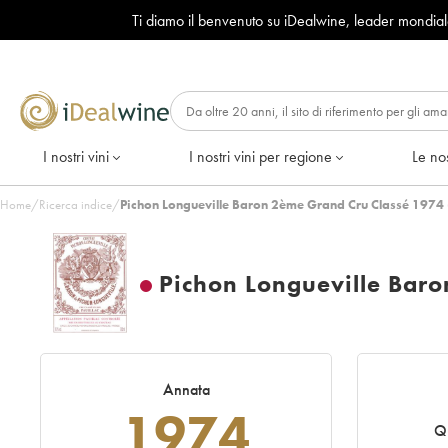
Ti diamo il benvenuto su iDealwine, leader mondia
I nostri vini
I nostri vini per regione
Le nos
Home
/
Ricerca indice
/
Pichon Longueville Baron 2ème Grand Cru Classé 1974 
Pichon Longueville Bar
Annata
1974
Q