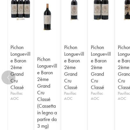
1956
1955
1954
1953
1952
1950
1949
1948
1947
1945
1943
1940
1938
1936
1928
1916
Pichon
Pichon
Pichon
Picho
Longuevill
Longuevill
Longuevill
Longue
Pichon
e Baron
e Baron
e Baron
e Bar
Longuevill
2ème
2ème
2ème
2ème
e Baron
Grand
Grand
Grand
Gran
2ème
Cru
Cru
Cru
Cru
Grand
Classé
Classé
Classé
Class
Cru
Pauillac
Pauillac
Pauillac
Pauillac
AOC
Classé
AOC
AOC
AOC
(Cassetta
in legno a
partire da
3 mg)