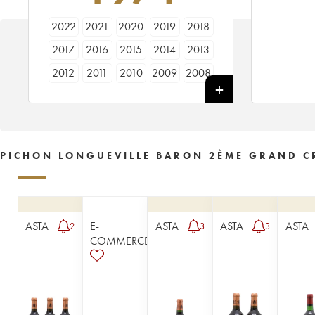
2022
2021
2020
2019
2018
2017
2016
2015
2014
2013
2012
2011
2010
2009
2008
2007
2006
2005
2004
2003
2002
2001
2000
1999
1998
1997
1996
1995
1994
1993
PICHON LONGUEVILLE BARON 2ÈME GRAND CR
1992
1991
1990
1989
1988
1987
1986
1985
1984
1983
1982
1981
1980
1979
1978
ASTA
E-
ASTA
ASTA
ASTA
2
3
3
1977
1976
1975
1974
1973
COMMERCE
1972
1971
1970
1969
1967
1966
1965
1964
1963
1962
1961
1960
1959
1958
1957