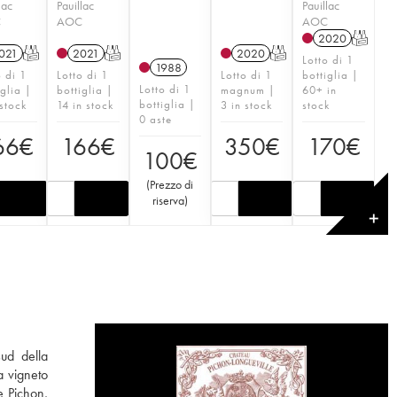
lac
Pauillac
Pauillac
C
AOC
AOC
2020
T
021
T
2021
T
2020
T
Lotto di 1
1988
o di 1
Lotto di 1
Lotto di 1
bottiglia |
Lotto di 1
iglia |
bottiglia |
magnum |
60+ in
bottiglia |
 stock
14 in stock
3 in stock
stock
0 aste
66
€
166
€
350
€
170
€
100
€
(
Prezzo di
riserva
)
✕
sud della
a vigneto
e Pichon,