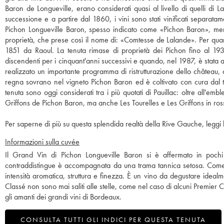
Baron de Longueville, erano considerati quasi al livello di quelli di L
successione e a partire dal 1860, i vini sono stati vinificati separatam
Pichon Longueville Baron, spesso indicato come «Pichon Baron», mentre
proprietà, che prese così il nome di: «Comtesse de Lalande». Per quant
1851 da Raoul. La tenuta rimase di proprietà dei Pichon fino al 1933
discendenti per i cinquant'anni successivi e quando, nel 1987, è stata 
realizzato un importante programma di ristrutturazione dello château, d
regna sovrano nel vigneto Pichon Baron ed è coltivato con cura dal te
tenuta sono oggi considerati tra i più quotati di Pauillac: oltre all
Griffons de Pichon Baron, ma anche Les Tourelles e Les Griffons in ross
Per saperne di più su questa splendida realtà della Rive Gauche, leggi l
Informazioni sulla cuvée
Il Grand Vin di Pichon Longueville Baron si è affermato in pochi
contraddistingue è accompagnata da una trama tannica setosa. Come i
intensità aromatica, struttura e finezza. È un vino da degustare ide
Classé non sono mai saliti alle stelle, come nel caso di alcuni Premier 
gli amanti dei grandi vini di Bordeaux.
CONSULTA TUTTI GLI INDICI PER QUESTA TENUTA