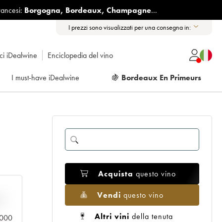
rancesi:
Borgogna
,
Bordeaux
,
Champagne
...
I prezzi sono visualizzati per una consegna in:
ici iDealwine
Enciclopedia del vino
I must-have iDealwine
🍇
Bordeaux En Primeurs
Acquista
questo vino
Vendi
questo vino
n
Altri vini
della tenuta
0.000