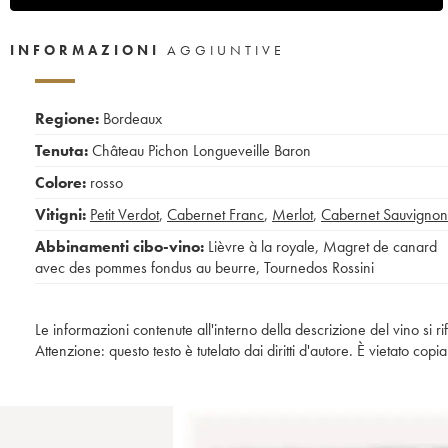
INFORMAZIONI
AGGIUNTIVE
Regione:
Bordeaux
Tenuta:
Château Pichon Longueveille Baron
Colore:
rosso
Vitigni:
Petit Verdot
,
Cabernet Franc
,
Merlot
,
Cabernet Sauvignon
Abbinamenti cibo-vino:
Lièvre à la royale
,
Magret de canard
avec des pommes fondus au beurre
,
Tournedos Rossini
Le informazioni contenute all'interno della descrizione del vino si r
Attenzione: questo testo è tutelato dai diritti d'autore. È vietato co