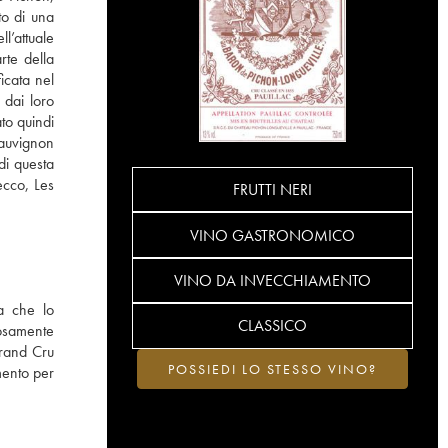
to di una
l’attuale
rte della
icata nel
 dai loro
to quindi
sauvignon
di questa
ecco, Les
FRUTTI NERI
VINO GASTRONOMICO
VINO DA INVECCHIAMENTO
a che lo
CLASSICO
iosamente
Grand Cru
POSSIEDI LO STESSO VINO?
mento per