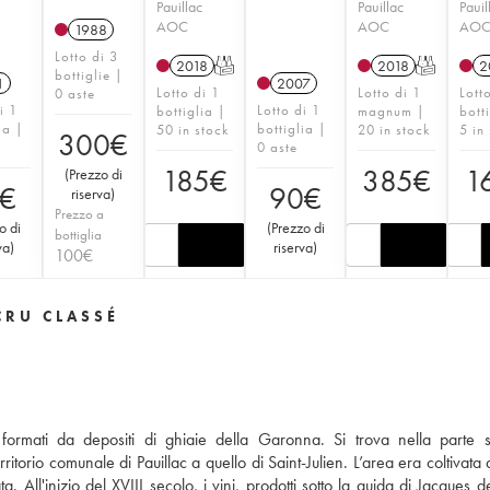
Pauillac
Pauillac
Pauil
AOC
AOC
AO
1988
Lotto di 3
2018
T
2018
T
2
bottiglie |
1
2007
Lotto di 1
Lotto di 1
Lott
0 aste
i 1
Lotto di 1
bottiglia |
magnum |
bott
ia |
bottiglia |
50 in stock
20 in stock
5 in
300
€
0 aste
185
€
385
€
1
(
Prezzo di
€
90
€
riserva
)
Prezzo a
o di
(
Prezzo di
bottiglia
va
)
riserva
)
100
€
CRU CLASSÉ
 formati da depositi di ghiaie della Garonna. Si trova nella parte 
itorio comunale di Pauillac a quello di Saint-Julien. L’area era coltivata 
 All'inizio del XVIII secolo, i vini, prodotti sotto la guida di Jacques d