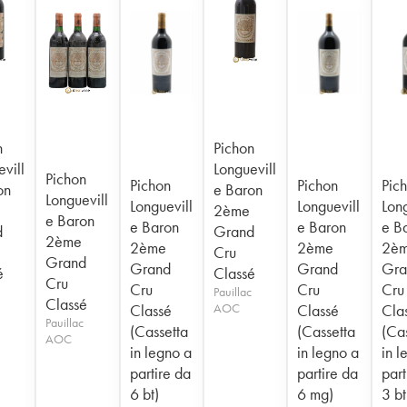
n
Pichon
vill
Longuevill
Pichon
Pichon
Pichon
Pic
on
e Baron
Longuevill
Longuevill
Longuevill
Long
2ème
e Baron
e Baron
e Baron
e B
d
Grand
2ème
2ème
2ème
2è
Cru
Grand
Grand
Grand
Gra
é
Classé
Cru
Cru
Cru
Cru
Pauillac
Classé
Classé
AOC
Classé
Cla
Pauillac
(Cassetta
(Cassetta
(Ca
AOC
in legno a
in legno a
in l
partire da
partire da
part
6 bt)
6 mg)
3 bt