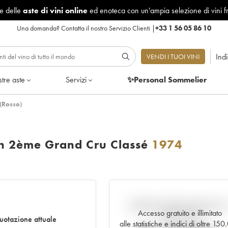
le delle
aste di vini online
ed enoteca con un'ampia selezione di vini f
Una domanda?
Contatta il nostro Servizio Clienti
|
+33 1 56 05 86 10
Ind
VENDI I TUOI VINI
tre aste
Servizi
✨Personal Sommelier
(Rosso)
on 2ème Grand Cru Classé
1974
Andamento della quotazione i
Accesso gratuito e illimitato
tempo reale
uotazione attuale
alle statistiche e indici di oltre 15