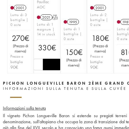
Pauillac
AOC
2001
2001
Lotto di 3
Lotto di 2
2021
T
bottiglie |
bottiglie |
1995
198
Lotto di 1
0 aste
0 aste
Lotto di 1
Lotto d
magnum |
bottiglia |
bottigl
14 in stock
270
€
180
€
0 aste
0 aste
330
€
(
Prezzo di
(
Prezzo di
150
€
81
riserva
)
riserva
)
Prezzo a
Prezzo a
(
Prezzo di
(
Prezz
bottiglia
bottiglia
riserva
)
riser
90
€
90
€
PICHON LONGUEVILLE BARON 2ÈME GRAND 
INFORMAZIONI SULLA TENUTA E SULLA CUVÉE
Informazioni sulla tenuta
Il vigneto Pichon Longueville Baron si estende su pregiati terreni
denominazione, sull’altopiano che occupa la zona di transizione dal terr
già alla fine del XVII secolo e ha conosciuto una fama quasi immediata.