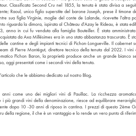
atour. Classificata Second Cru nel 1855, la tenuta è stata divisa a segui
ente; Raoul, unico figlio superstite del barone Joseph, prese il timone del
 sua figlia Virginie, moglie del conte de Lalande, ricevette l'altra pa
o riguarda la dimora, ispirata al Château d'Azay le Rideau, è stata edif
, anno in cui fu venduta alla famiglia Bouteiller. È stata amministrata
acquistata da Axa Millésimes era in uno stato abbastanza trascurato. È sta
elle cantine e degli impianti tecnici di Pichon-Longueville. Il cabernet 
am di Pierre Montégut, direttore tecnico della tenuta dal 2022. I vini 
'emblematico Pichon Baron, la proprietà produce anche un grande bianco s
o, oggi presentati come i secondi vini della tenuta.
'articolo che le abbiamo dedicato sul nostro Blog.
 anni come uno dei migliori vini di Pauillac. La ricchezza aromatic
 più grandi vini della denominazione, riesce ad equilibrare meravigl
almente dopo 10 -30 anni di riposo in cantina. I prezzi di questo 2ème 
Cru della regione, il che è un vantaggio e lo rende un vero punto di riferi