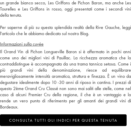
un grande bianco secco, Les Griffons de Pichon Baron, ma anche Les
Tourelles e Les Griffons in rosso, oggi presentati come i secondi vini
della tenuta.
Per saperne di più su questa splendida realtà della Rive Gauche, leggi
l'articolo che le abbiamo dedicato sul nostro Blog.
Informazioni sulla cuvée
Il Grand Vin di Pichon Longueville Baron si è affermato in pochi anni
come uno dei migliori vini di Pauillac. La ricchezza aromatica che lo
contraddistingue è accompagnata da una trama tannica setosa. Come i
più grandi vini della denominazione, riesce ad equilibrare
meravigliosamente intensità aromatica, struttura e finezza. È un vino da
degustare idealmente dopo 10 -30 anni di riposo in cantina. I prezzi di
questo 2ème Grand Cru Classé non sono mai saliti alle stelle, come nel
caso di alcuni Premier Cru della regione, il che è un vantaggio e lo
rende un vero punto di riferimento per gli amanti dei grandi vini di
Bordeaux.
CONSULTA TUTTI GLI INDICI PER QUESTA TENUTA