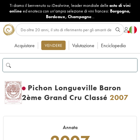
Ti diamo il benvenuto su iDealwine, leader mondiale delle
aste di vini
online
ed enoteca con un'ampia selezione di vini francesi:
Borgogna
,
Bordeaux
,
Champagne
...
Acquistare
Valutazione
Enciclopedia
VENDERE
Pichon Longueville Baron
2ème Grand Cru Classé
2007
Annata