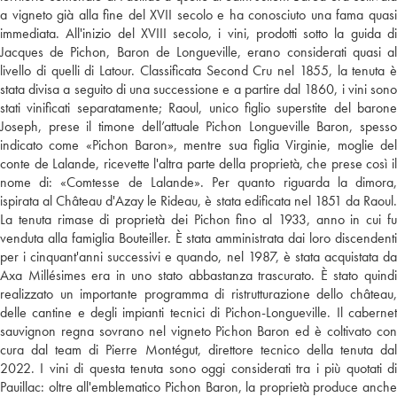
a vigneto già alla fine del XVII secolo e ha conosciuto una fama quasi
immediata. All'inizio del XVIII secolo, i vini, prodotti sotto la guida di
Jacques de Pichon, Baron de Longueville, erano considerati quasi al
livello di quelli di Latour. Classificata Second Cru nel 1855, la tenuta è
stata divisa a seguito di una successione e a partire dal 1860, i vini sono
stati vinificati separatamente; Raoul, unico figlio superstite del barone
Joseph, prese il timone dell’attuale Pichon Longueville Baron, spesso
indicato come «Pichon Baron», mentre sua figlia Virginie, moglie del
conte de Lalande, ricevette l'altra parte della proprietà, che prese così il
nome di: «Comtesse de Lalande». Per quanto riguarda la dimora,
ispirata al Château d'Azay le Rideau, è stata edificata nel 1851 da Raoul.
La tenuta rimase di proprietà dei Pichon fino al 1933, anno in cui fu
venduta alla famiglia Bouteiller. È stata amministrata dai loro discendenti
per i cinquant'anni successivi e quando, nel 1987, è stata acquistata da
Axa Millésimes era in uno stato abbastanza trascurato. È stato quindi
realizzato un importante programma di ristrutturazione dello château,
delle cantine e degli impianti tecnici di Pichon-Longueville. Il cabernet
sauvignon regna sovrano nel vigneto Pichon Baron ed è coltivato con
cura dal team di Pierre Montégut, direttore tecnico della tenuta dal
2022. I vini di questa tenuta sono oggi considerati tra i più quotati di
Pauillac: oltre all'emblematico Pichon Baron, la proprietà produce anche