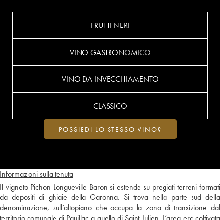
FRUTTI NERI
VINO GASTRONOMICO
VINO DA INVECCHIAMENTO
CLASSICO
POSSIEDI LO STESSO VINO?
Informazioni sulla tenuta
Il vigneto Pichon Longueville Baron si estende su pregiati terreni formati
da depositi di ghiaie della Garonna. Si trova nella parte sud della
denominazione, sull’altopiano che occupa la zona di transizione dal
territorio comunale di Pauillac a quello di Saint-Julien. L’area era coltivata