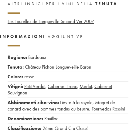
ALTRI INDICI PER I VINI DELLA
TENUTA
Les Tourelles de Longueville Second Vin
2007
INFORMAZIONI
AGGIUNTIVE
Regione:
Bordeaux
Tenuta:
Château Pichon Longueveille Baron
Colore:
rosso
Vitigni:
Petit Verdot
,
Cabernet Franc
,
Merlot
,
Cabernet
Sauvignon
Abbinamenti cibo-vino:
Lièvre à la royale
,
Magret de
canard avec des pommes fondus au beurre
,
Tournedos Rossini
Denominazione:
Pauillac
Classificazione:
2ème Grand Cru Classé