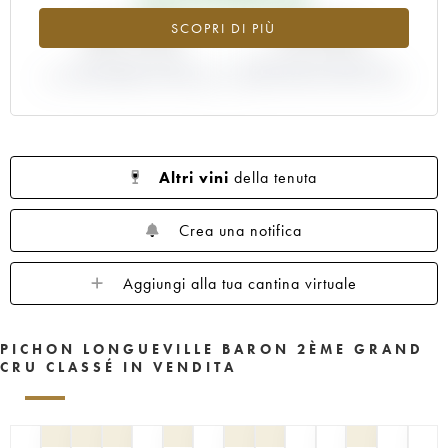
1961
1960
1959
1958
1957
+87.76%
-12.99%
SCOPRI DI PIÙ
1956
1955
1954
1953
1952
1950
VARIAZIONE INDICE
1949
1948
VARIAZIONE PREZZO EN
1947
1945
ATTUALE/PREZZO EN PRIMEUR
PRIMEUR ANNATA 2007/2006
1943
1940
1938
1936
1928
1916
Altri vini
della tenuta
Crea una notifica
Aggiungi alla tua cantina virtuale
PICHON LONGUEVILLE BARON 2ÈME GRAND
CRU CLASSÉ IN VENDITA