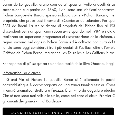
Baron de Longueville, erano considerati quasi al livello di quelli di L
successione e a partire dal 1860, i vini sono stati vinificati separatam
Pichon Longueville Baron, spesso indicato come «Pichon Baron», mentre
proprietà, che prese così il nome di: «Comtesse de Lalande». Per quant
1851 da Raoul. La tenuta rimase di proprietà dei Pichon fino al 1933
discendenti per i cinquant'anni successivi e quando, nel 1987, è stata 
realizzato un importante programma di ristrutturazione dello château, d
regna sovrano nel vigneto Pichon Baron ed è coltivato con cura dal te
tenuta sono oggi considerati tra i più quotati di Pauillac: oltre all
Griffons de Pichon Baron, ma anche Les Tourelles e Les Griffons in ross
Per saperne di più su questa splendida realtà della Rive Gauche, leggi l
Informazioni sulla cuvée
Il Grand Vin di Pichon Longueville Baron si è affermato in pochi
contraddistingue è accompagnata da una trama tannica setosa. Come i
intensità aromatica, struttura e finezza. È un vino da degustare ide
Classé non sono mai saliti alle stelle, come nel caso di alcuni Premier 
gli amanti dei grandi vini di Bordeaux.
CONSULTA TUTTI GLI INDICI PER QUESTA TENUTA