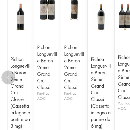
1956
1955
1954
1953
1952
1950
1949
1948
1947
1945
1943
1940
1938
1936
1928
1916
Pichon
Pichon
Longuevill
Longuevill
Picho
Pichon
Pichon
e Baron
e Baron
Longue
Longuevill
Longuevill
2ème
2ème
e Bar
e Baron
e Baron
Grand
Grand
2ème
2ème
2ème
Cru
Cru
Gran
Grand
Grand
Classé
Classé
Cru
Cru
Cru
Pauillac
Pauillac
Class
Classé
AOC
AOC
Classé
Pauillac
(Cassetta
(Cassetta
AOC
in legno a
in legno a
partire da
partire da
3 mg)
6 mg)