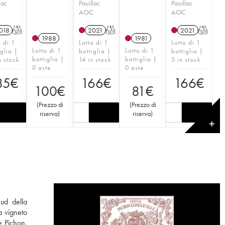
lac
Pauillac
Pauillac
C
AOC
AOC
018
T
2021
T
2021
T
1988
1981
o di 1
Lotto di 1
Lotto di 1
Lotto di 1
Lotto di 1
iglia |
bottiglia |
bottiglia |
bottiglia |
bottiglia |
n stock
14 in stock
5 in stock
0 aste
0 aste
85
€
166
€
166
€
100
€
81
€
(
Prezzo di
(
Prezzo di
riserva
)
riserva
)
✕
sud della
a vigneto
e Pichon,