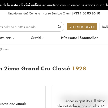
le delle
aste di vini online
ed enoteca con un'ampia selezione di vini f
Una domanda?
Contatta il nostro Servizio Clienti
|
+33 1 56 05 86 10
Ind
VENDI I TUOI VINI
tre aste
Servizi
✨Personal Sommelier
(Rosso)
on 2ème Grand Cru Classé
1928
Andamento della quotazione i
Accesso gratuito e illimitato
uotazione attuale
tempo reale
alle statistiche e indici di oltre 15