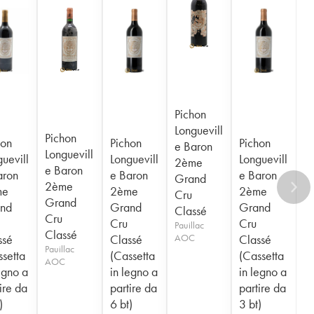
Pichon
Longuevill
Pichon
hon
Pichon
Pichon
e Baron
Longuevill
uevill
Longuevill
Longuevill
2ème
e Baron
aron
e Baron
e Baron
Grand
2ème
me
2ème
2ème
Cru
Grand
nd
Grand
Grand
Classé
Cru
Cru
Cru
Pauillac
Classé
ssé
Classé
AOC
Classé
Pauillac
ssetta
(Cassetta
(Cassetta
AOC
egno a
in legno a
in legno a
ire da
partire da
partire da
)
6 bt)
3 bt)