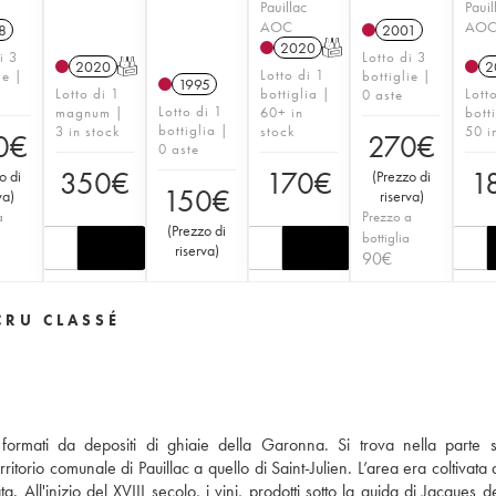
Pauillac
Pauil
AOC
AO
8
2001
2020
T
i 3
Lotto di 3
2020
T
2
Lotto di 1
ie |
bottiglie |
1995
Lotto di 1
bottiglia |
Lott
0 aste
Lotto di 1
magnum |
60+ in
bott
bottiglia |
3 in stock
stock
50 i
0
€
270
€
0 aste
350
€
170
€
1
o di
(
Prezzo di
150
€
va
)
riserva
)
a
Prezzo a
(
Prezzo di
a
bottiglia
riserva
)
90
€
CRU CLASSÉ
 formati da depositi di ghiaie della Garonna. Si trova nella parte 
itorio comunale di Pauillac a quello di Saint-Julien. L’area era coltivata 
 All'inizio del XVIII secolo, i vini, prodotti sotto la guida di Jacques d