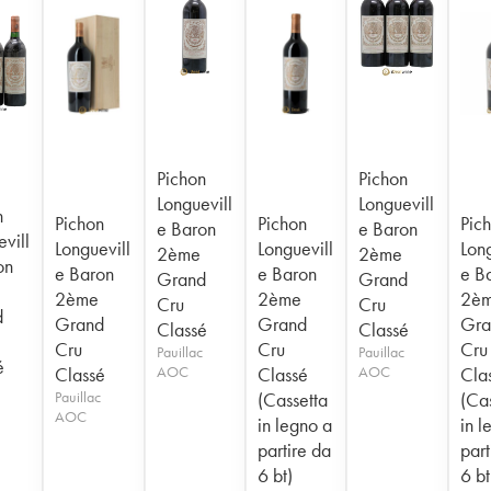
Pichon
Pichon
Longuevill
Longuevill
n
Pichon
Pichon
Pic
e Baron
e Baron
vill
Longuevill
Longuevill
Long
2ème
2ème
on
e Baron
e Baron
e B
Grand
Grand
2ème
2ème
2è
Cru
Cru
d
Grand
Grand
Gra
Classé
Classé
Cru
Cru
Cru
Pauillac
Pauillac
é
Classé
AOC
Classé
AOC
Cla
Pauillac
(Cassetta
(Ca
AOC
in legno a
in l
partire da
part
6 bt)
6 bt