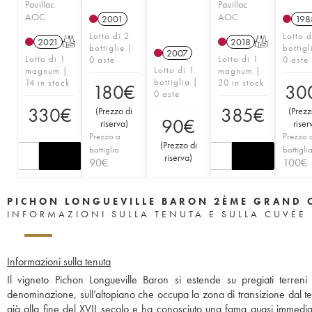
Pauillac
Pauillac
AOC
AOC
2001
198
Lotto di 2
Lotto d
2021
T
2018
T
bottiglie |
bottigl
2007
Lotto di 1
Lotto di 1
0 aste
0 aste
Lotto di 1
magnum |
magnum |
bottiglia |
14 in stock
20 in stock
180
€
30
0 aste
330
€
385
€
(
Prezzo di
(
Prezz
90
€
riserva
)
riser
Prezzo a
Prezzo 
(
Prezzo di
bottiglia
bottigli
riserva
)
90
€
100
€
PICHON LONGUEVILLE BARON 2ÈME GRAND 
INFORMAZIONI SULLA TENUTA E SULLA CUVÉE
Informazioni sulla tenuta
Il vigneto Pichon Longueville Baron si estende su pregiati terreni
denominazione, sull’altopiano che occupa la zona di transizione dal terr
già alla fine del XVII secolo e ha conosciuto una fama quasi immediata.