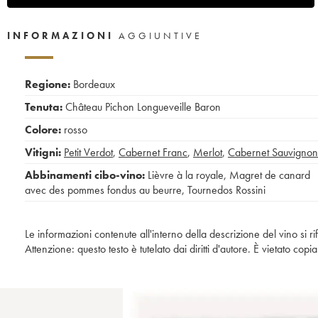
INFORMAZIONI
AGGIUNTIVE
Regione:
Bordeaux
Tenuta:
Château Pichon Longueveille Baron
Colore:
rosso
Vitigni:
Petit Verdot
,
Cabernet Franc
,
Merlot
,
Cabernet Sauvignon
Abbinamenti cibo-vino:
Lièvre à la royale
,
Magret de canard
avec des pommes fondus au beurre
,
Tournedos Rossini
Le informazioni contenute all'interno della descrizione del vino si r
Attenzione: questo testo è tutelato dai diritti d'autore. È vietato co