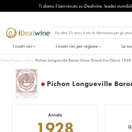
Ti diamo il benvenuto su iDealwine, leader mondia
I nostri vini
I nostri vini per regione
Le nos
Home
/
Ricerca indice
/
Pichon Longueville Baron 2ème Grand Cru Classé 1928 
Pichon Longueville Bar
Annata
1928
Q