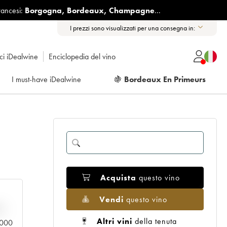
rancesi:
Borgogna
,
Bordeaux
,
Champagne
...
I prezzi sono visualizzati per una consegna in:
ici iDealwine
Enciclopedia del vino
I must-have iDealwine
🍇
Bordeaux En Primeurs
Acquista
questo vino
Vendi
questo vino
n
Altri vini
della tenuta
0.000