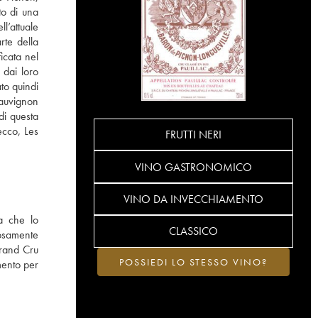
to di una
l’attuale
rte della
icata nel
 dai loro
to quindi
sauvignon
di questa
ecco, Les
FRUTTI NERI
VINO GASTRONOMICO
VINO DA INVECCHIAMENTO
a che lo
CLASSICO
iosamente
Grand Cru
POSSIEDI LO STESSO VINO?
mento per