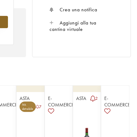
Crea una notifica
8
Aggiungi alla tua
cantina virtuale
ASTA
E-
ASTA
E-
2
MMERCE
COMMERCE
COMMERCE
IVA
7
detraibile