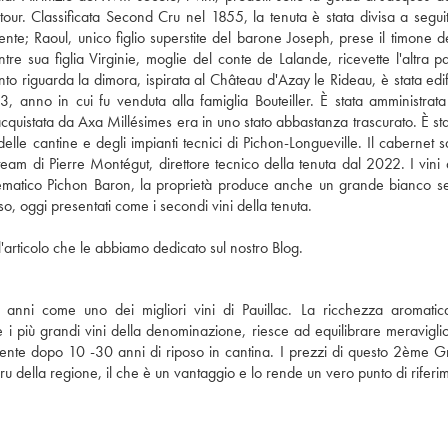
atour. Classificata Second Cru nel 1855, la tenuta è stata divisa a segui
ente; Raoul, unico figlio superstite del barone Joseph, prese il timone del
 sua figlia Virginie, moglie del conte de Lalande, ricevette l'altra pa
o riguarda la dimora, ispirata al Château d'Azay le Rideau, è stata edif
, anno in cui fu venduta alla famiglia Bouteiller. È stata amministrata
acquistata da Axa Millésimes era in uno stato abbastanza trascurato. È sta
elle cantine e degli impianti tecnici di Pichon-Longueville. Il cabernet 
am di Pierre Montégut, direttore tecnico della tenuta dal 2022. I vini 
'emblematico Pichon Baron, la proprietà produce anche un grande bianco s
o, oggi presentati come i secondi vini della tenuta.
'articolo che le abbiamo dedicato sul nostro Blog.
 anni come uno dei migliori vini di Pauillac. La ricchezza aromatic
 più grandi vini della denominazione, riesce ad equilibrare meravigl
almente dopo 10 -30 anni di riposo in cantina. I prezzi di questo 2ème 
Cru della regione, il che è un vantaggio e lo rende un vero punto di riferi