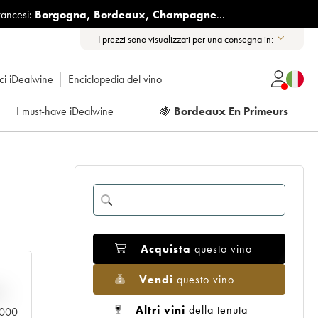
rancesi:
Borgogna
,
Bordeaux
,
Champagne
...
I prezzi sono visualizzati per una consegna in:
ici iDealwine
Enciclopedia del vino
I must-have iDealwine
🍇
Bordeaux En Primeurs
Acquista
questo vino
Vendi
questo vino
n
Altri vini
della tenuta
0.000