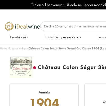
Ti diamo il benvenuto su iDealwine, leader mondia
I nostri vini
I nostri vini per regione
Le nos
Home
/
Ricerca indice
/
Château Calon Ségur 3ème Grand Cru Classé 1904 (Ros
Château Calon Ségur 3è
Annata
1904
Q