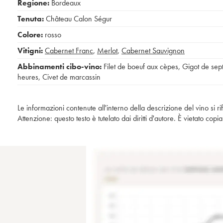
Regione:
Bordeaux
Tenuta:
Château Calon Ségur
Colore:
rosso
Vitigni:
Cabernet Franc
,
Merlot
,
Cabernet Sauvignon
Abbinamenti cibo-vino:
Filet de boeuf aux cèpes
,
Gigot de sep
heures
,
Civet de marcassin
Le informazioni contenute all'interno della descrizione del vino si r
Attenzione: questo testo è tutelato dai diritti d'autore. È vietato co