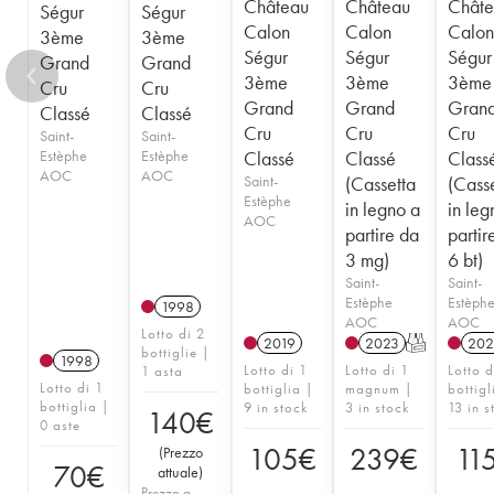
Château
Château
Châte
Ségur
Ségur
Calon
Calon
Calon
3ème
3ème
Ségur
Ségur
Ségur
Grand
Grand
3ème
3ème
3ème
Cru
Cru
Grand
Grand
Gran
Classé
Classé
Cru
Cru
Cru
Saint-
Saint-
Estèphe
Estèphe
Classé
Classé
Class
AOC
AOC
Saint-
(Cassetta
(Cass
Estèphe
in legno a
in leg
AOC
partire da
partir
3 mg)
6 bt)
Saint-
Saint-
Estèphe
Estèph
1998
AOC
AOC
Lotto di 2
2019
2023
T
202
bottiglie |
1998
Lotto di 1
Lotto di 1
Lotto d
1 asta
Lotto di 1
bottiglia |
magnum |
bottigl
bottiglia |
9 in stock
3 in stock
13 in s
140
€
0 aste
105
€
239
€
11
(
Prezzo
70
€
attuale
)
Prezzo a