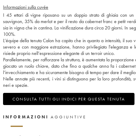
Informazioni sulla cuvée
I 45 ettari di vigne riposano su un doppio strato di ghiaia con un
sauvignon, 35% da merlot e per il resto da cabernet franc e petit ver
sia in vigna che in cantina. La vinificazione dura circa 20 giorni. In s
100%.
L’équipe della tenuta Calon ha capito che in quanto a intensità, il suo
severo e con maggiore estrazione, hanno privilegiato l'eleganza e l
risiede proprio nell’espressione elegante di un terroir unico.
Parallelamente, per rafforzare la struttura, è aumentata la proporzione
giocato un ruolo chiave, dato che fino a qualche anno fa i cabernet 
l’invecchiamento e ha sicuramente bisogno di tempo per dare il meglio 
Nelle annate più recenti, i vini si distinguono per la loro profondità, 
neri e spezie.
CONSULTA TUTTI GLI INDICI PER QUESTA TENUTA
INFORMAZIONI
AGGIUNTIVE