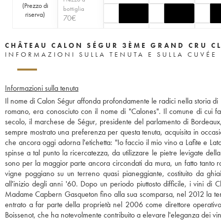
(
Prezzo di
bottiglia
riserva
)
70
€
CHÂTEAU CALON SÉGUR 3ÈME GRAND CRU C
INFORMAZIONI SULLA TENUTA E SULLA CUVÉE
Informazioni sulla tenuta
Il nome di Calon Ségur affonda profondamente le radici nella storia di B
romano, era conosciuto con il nome di "Calones". Il comune di cui f
secolo, il marchese de Ségur, presidente del parlamento di Bordeaux,
sempre mostrato una preferenza per questa tenuta, acquisita in occasi
che ancora oggi adorna l'etichetta: "Io faccio il mio vino a Lafite e La
spinse a tal punto la ricercatezza, da utilizzare le pietre levigate del
sono per la maggior parte ancora circondati da mura, un fatto tanto ra
vigne poggiano su un terreno quasi pianeggiante, costituito da ghia
all'inizio degli anni '60. Dopo un periodo piuttosto difficile, i vini d
Madame Capbern Gasqueton fino alla sua scomparsa, nel 2012 la tenuta 
entrato a far parte della proprietà nel 2006 come direttore operativ
Boissenot, che ha notevolmente contribuito a elevare l'eleganza dei vini