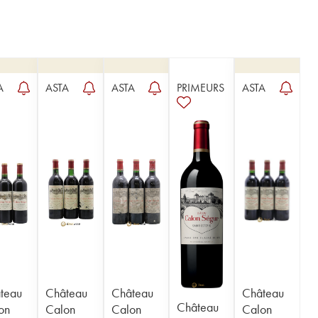
A
ASTA
ASTA
PRIMEURS
ASTA
teau
Château
Château
Château
Château
on
Calon
Calon
Calon