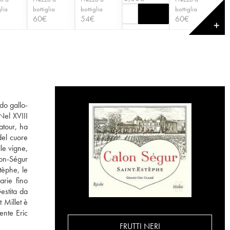
glia
bottiglia
bottiglia
bottiglia
60
€
54
€
60
€
✕
do gallo-
Nel XVIII
atour, ha
del cuore
le vigne,
lon-Ségur
tèphe, le
arie fino
estita da
 Millet è
ente Eric
FRUTTI NERI