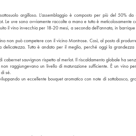
 sottosuolo argilloso. L’assemblaggio è composto per più del 50% da
dot. Le uve sono ovviamente raccolte a mano e tutto è meticolosamente co
eguito il vino invecchia per 18-20 mesi, a seconda dell'annata, in barrique
 vino non può competere con il vicino Montrose. Così, al posto di produrr
a delicatezza. Tutto è andato per il meglio, perché oggi la grandezza
 di cabernet sauvignon rispetto al merlot. Il riscaldamento globale ha sen
non raggiungevano un livello di maturazione sufficiente. È un vino per
di sé.
sviluppando un eccellente bouquet aromatico con note di sottobosco, grafit