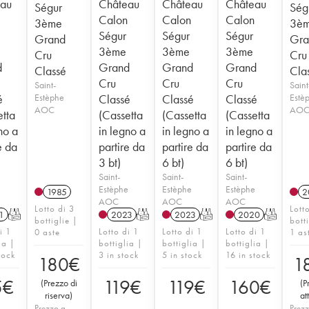
au
Château
Château
Château
Ségur
Ség
Calon
Calon
Calon
3ème
3è
Ségur
Ségur
Ségur
Grand
Gra
3ème
3ème
3ème
Cru
Cru
d
Grand
Grand
Grand
Classé
Cla
Cru
Cru
Cru
Saint-
Saint
é
Estèphe
Classé
Classé
Classé
Estè
AOC
AO
etta
(Cassetta
(Cassetta
(Cassetta
no a
in legno a
in legno a
in legno a
e da
partire da
partire da
partire da
3 bt)
6 bt)
6 bt)
Saint-
Saint-
Saint-
e
Estèphe
Estèphe
Estèphe
1985
2
AOC
AOC
AOC
Lotto di 3
Lott
1
T
2023
T
2023
T
2020
T
bottiglie |
bott
i 1
Lotto di 1
Lotto di 1
Lotto di 1
0 aste
1 as
ia |
bottiglia |
bottiglia |
bottiglia |
tock
3 in stock
5 in stock
16 in stock
180
€
1
5
€
119
€
119
€
160
€
(
Prezzo di
(
P
riserva
)
at
Prezzo a
Prezz