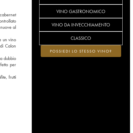
VINO GASTRONOMICO
 cabernet
ntrollato
VINO DA INVECCHIAMENTO
 nuove al
CLASSICO
e un vino
 di Calon
POSSIEDI LO STESSO VINO?
za dubbio
fetto per
e, frutti