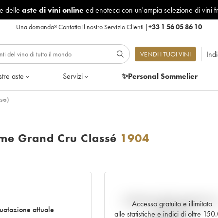
le delle
aste di vini online
ed enoteca con un'ampia selezione di vini f
Una domanda?
Contatta il nostro Servizio Clienti
|
+33 1 56 05 86 10
Ind
VENDI I TUOI VINI
tre aste
Servizi
✨Personal Sommelier
so)
me Grand Cru Classé
1904
Andamento della quotazione i
Accesso gratuito e illimitato
uotazione attuale
tempo reale
alle statistiche e indici di oltre 15