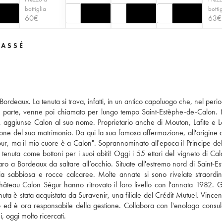
bottiglia
botti
60
€
63
€
LASSÉ
ordeaux. La tenuta si trova, infatti, in un antico capoluogo che, nel perio
a parte, venne poi chiamato per lungo tempo Saint-Estèphe-de-Calon. 
 aggiunse Calon al suo nome. Proprietario anche di Mouton, Lafite e L
one del suo matrimonio. Da qui la sua famosa affermazione, all'origine 
tour, ma il mio cuore è a Calon". Soprannominato all'epoca il Principe del
la tenuta come bottoni per i suoi abiti! Oggi i 55 ettari del vigneto di Ca
ro a Bordeaux da saltare all’occhio. Situate all'estremo nord di Saint-Es
ia sabbiosa e rocce calcaree. Molte annate si sono rivelate straordin
i Château Calon Ségur hanno ritrovato il loro livello con l'annata 1982. G
è stata acquistata da Suravenir, una filiale del Crédit Mutuel. Vincent
o ed è ora responsabile della gestione. Collabora con l'enologo consul
, oggi molto ricercati.