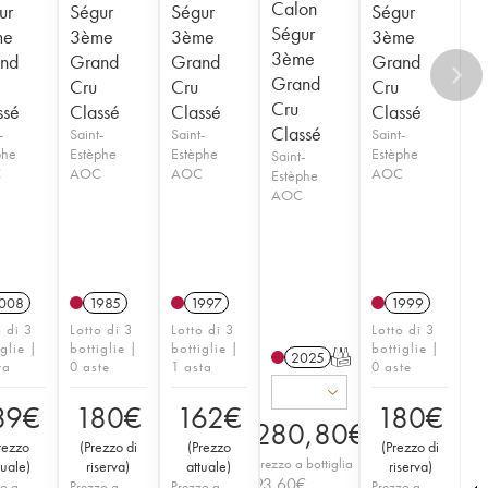
Calon
ur
Ségur
Ségur
Ségur
Ségur
me
3ème
3ème
3ème
3ème
nd
Grand
Grand
Grand
Grand
Cru
Cru
Cru
Cru
ssé
Classé
Classé
Classé
Classé
-
Saint-
Saint-
Saint-
phe
Estèphe
Estèphe
Estèphe
Saint-
C
AOC
AOC
AOC
Estèphe
AOC
008
1985
1997
1999
o di 3
Lotto di 3
Lotto di 3
Lotto di 3
iglie |
bottiglie |
bottiglie |
bottiglie |
2025
T
ta
0 aste
1 asta
0 aste
89
€
180
€
162
€
180
€
280,80
€
rezzo
(
Prezzo di
(
Prezzo
(
Prezzo di
Prezzo a bottiglia
tuale
)
riserva
)
attuale
)
riserva
)
93,60
€
o a
Prezzo a
Prezzo a
Prezzo a