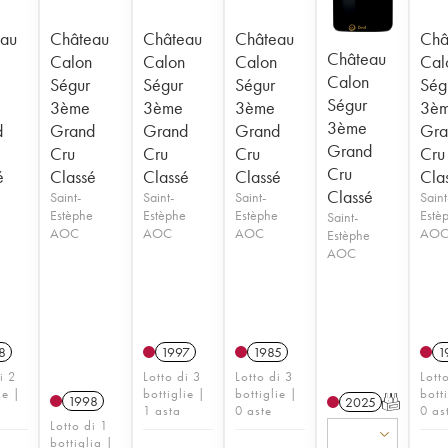
au
Château
Château
Château
Châ
Château
Calon
Calon
Calon
Cal
Calon
Ségur
Ségur
Ségur
Ség
Ségur
3ème
3ème
3ème
3è
3ème
d
Grand
Grand
Grand
Gra
Grand
Cru
Cru
Cru
Cru
Cru
é
Classé
Classé
Classé
Cla
Classé
Saint-
Saint-
Saint-
Saint
e
Estèphe
Estèphe
Estèphe
Estè
Saint-
AOC
AOC
AOC
AO
Estèphe
AOC
8
1997
1985
1
i 2
Lotto di 3
Lotto di 3
Lott
ie |
bottiglie |
bottiglie |
bott
1998
2025
T
1 asta
0 aste
0 as
Lotto di 1
bottiglia |