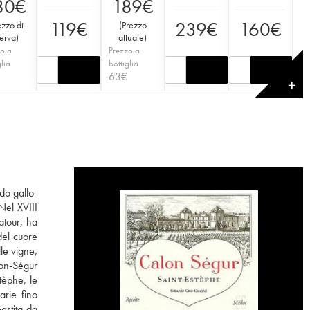
80
€
189
€
119
€
239
€
160
€
ezzo di
(
Prezzo
serva
)
attuale
)
o a
Prezzo a
glia
bottiglia
63
€
✕
do gallo-
Nel XVIII
atour, ha
del cuore
le vigne,
lon-Ségur
tèphe, le
arie fino
estita da