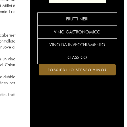
 Millet è
ente Eric
FRUTTI NERI
VINO GASTRONOMICO
 cabernet
ntrollato
VINO DA INVECCHIAMENTO
 nuove al
CLASSICO
e un vino
 di Calon
POSSIEDI LO STESSO VINO?
za dubbio
fetto per
e, frutti