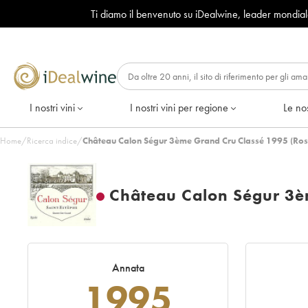
Ti diamo il benvenuto su iDealwine, leader mondia
I nostri vini
I nostri vini per regione
Le nos
Home
/
Ricerca indice
/
Château Calon Ségur 3ème Grand Cru Classé 1995 (Ros
Château Calon Ségur 3è
Annata
1995