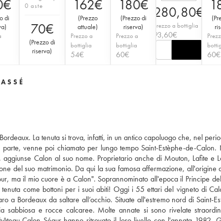
0
€
162
€
180
€
1
0 aste
280,80
€
o di
(
Prezzo
(
Prezzo di
(
Pr
70
€
Prezzo a bottiglia
va
)
attuale
)
riserva
)
ri
93,60
€
a
Prezzo a
Prezzo a
Prezz
(
Prezzo di
a
bottiglia
bottiglia
botti
riserva
)
54
€
60
€
60
€
LASSÉ
ordeaux. La tenuta si trova, infatti, in un antico capoluogo che, nel perio
a parte, venne poi chiamato per lungo tempo Saint-Estèphe-de-Calon. 
 aggiunse Calon al suo nome. Proprietario anche di Mouton, Lafite e L
one del suo matrimonio. Da qui la sua famosa affermazione, all'origine 
tour, ma il mio cuore è a Calon". Soprannominato all'epoca il Principe del
la tenuta come bottoni per i suoi abiti! Oggi i 55 ettari del vigneto di Ca
ro a Bordeaux da saltare all’occhio. Situate all'estremo nord di Saint-Es
ia sabbiosa e rocce calcaree. Molte annate si sono rivelate straordin
i Château Calon Ségur hanno ritrovato il loro livello con l'annata 1982. G