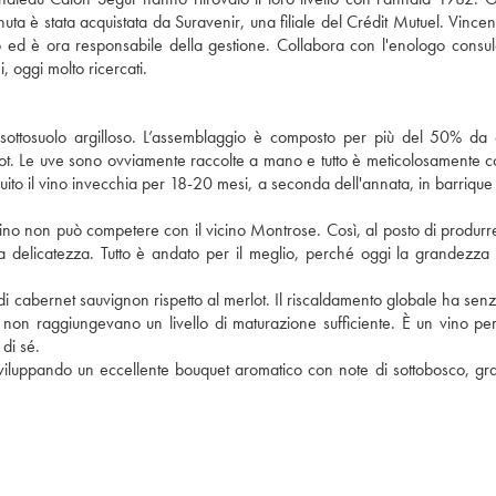
è stata acquistata da Suravenir, una filiale del Crédit Mutuel. Vincent
o ed è ora responsabile della gestione. Collabora con l'enologo consul
, oggi molto ricercati.
 sottosuolo argilloso. L’assemblaggio è composto per più del 50% da
dot. Le uve sono ovviamente raccolte a mano e tutto è meticolosamente co
eguito il vino invecchia per 18-20 mesi, a seconda dell'annata, in barrique
 vino non può competere con il vicino Montrose. Così, al posto di produrr
a delicatezza. Tutto è andato per il meglio, perché oggi la grandezza
 di cabernet sauvignon rispetto al merlot. Il riscaldamento globale ha sen
non raggiungevano un livello di maturazione sufficiente. È un vino per
di sé.
sviluppando un eccellente bouquet aromatico con note di sottobosco, grafit