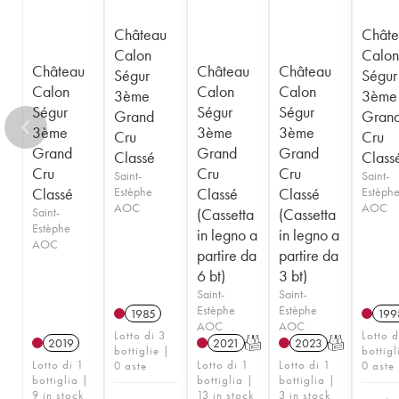
Château
Châte
Calon
Calon
Château
Château
Château
Ségur
Ségur
Calon
Calon
Calon
3ème
3ème
Ségur
Ségur
Ségur
Grand
Gran
3ème
3ème
3ème
Cru
Cru
Grand
Grand
Grand
Classé
Class
Cru
Cru
Cru
Saint-
Saint-
Classé
Estèphe
Classé
Classé
Estèph
AOC
AOC
Saint-
(Cassetta
(Cassetta
Estèphe
in legno a
in legno a
AOC
partire da
partire da
6 bt)
3 bt)
Saint-
Saint-
Estèphe
Estèphe
1985
199
AOC
AOC
Lotto di 3
Lotto d
2019
2021
T
2023
T
bottiglie |
bottigl
Lotto di 1
Lotto di 1
Lotto di 1
0 aste
0 aste
bottiglia |
bottiglia |
bottiglia |
9 in stock
13 in stock
3 in stock