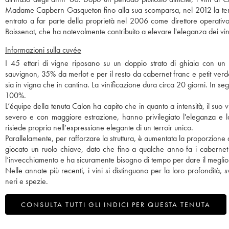
Madame Capbern Gasqueton fino alla sua scomparsa, nel 2012 la tenuta 
entrato a far parte della proprietà nel 2006 come direttore operativ
Boissenot, che ha notevolmente contribuito a elevare l'eleganza dei vini
Informazioni sulla cuvée
I 45 ettari di vigne riposano su un doppio strato di ghiaia con un
sauvignon, 35% da merlot e per il resto da cabernet franc e petit ver
sia in vigna che in cantina. La vinificazione dura circa 20 giorni. In s
100%.
L’équipe della tenuta Calon ha capito che in quanto a intensità, il suo
severo e con maggiore estrazione, hanno privilegiato l'eleganza e l
risiede proprio nell’espressione elegante di un terroir unico.
Parallelamente, per rafforzare la struttura, è aumentata la proporzione
giocato un ruolo chiave, dato che fino a qualche anno fa i cabernet 
l’invecchiamento e ha sicuramente bisogno di tempo per dare il meglio 
Nelle annate più recenti, i vini si distinguono per la loro profondità, 
neri e spezie.
CONSULTA TUTTI GLI INDICI PER QUESTA TENUTA