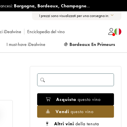
rancesi:
Borgogna
,
Bordeaux
,
Champagne
...
I prezzi sono visualizzati per una consegna in:
ici iDealwine
Enciclopedia del vino
I must-have iDealwine
🍇
Bordeaux En Primeurs
Acquista
questo vino
Vendi
questo vino
E
Altri vini
della tenuta