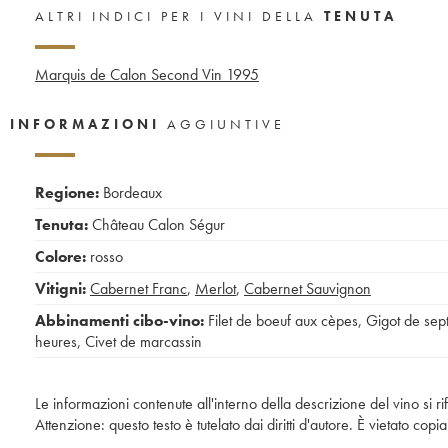
ALTRI INDICI PER I VINI DELLA
TENUTA
Marquis de Calon Second Vin
1995
INFORMAZIONI
AGGIUNTIVE
Regione:
Bordeaux
Tenuta:
Château Calon Ségur
Colore:
rosso
Vitigni:
Cabernet Franc
,
Merlot
,
Cabernet Sauvignon
Abbinamenti cibo-vino:
Filet de boeuf aux cèpes
,
Gigot de sep
heures
,
Civet de marcassin
Le informazioni contenute all'interno della descrizione del vino si r
Attenzione: questo testo è tutelato dai diritti d'autore. È vietato co