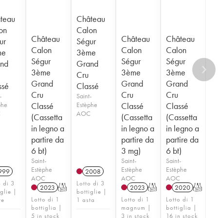
teau
Château
on
Calon
Château
Château
Château
ur
Ségur
Calon
Calon
Calon
me
3ème
Ségur
Ségur
Ségur
nd
Grand
3ème
3ème
3ème
Cru
Grand
Grand
Grand
ssé
Classé
Cru
Cru
Cru
-
Saint-
phe
Classé
Estèphe
Classé
Classé
C
AOC
(Cassetta
(Cassetta
(Cassetta
in legno a
in legno a
in legno a
partire da
partire da
partire da
6 bt)
3 mg)
6 bt)
Saint-
Saint-
Saint-
Estèphe
Estèphe
Estèphe
999
2008
AOC
AOC
AOC
o di 3
Lotto di 3
2023
T
2023
T
2020
T
iglie |
bottiglie |
Lotto di 1
Lotto di 1
Lotto di 1
te
1 asta
bottiglia |
magnum |
bottiglia |
5 in stock
3 in stock
16 in stock