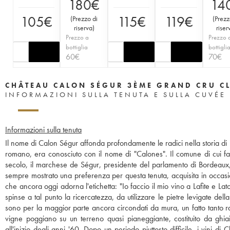
180
€
14
105
€
115
€
119
€
(
Prezzo di
(
Prezz
riserva
)
riser
Prezzo a
Prezzo 
bottiglia
bottigli
60
€
70
€
CHÂTEAU CALON SÉGUR 3ÈME GRAND CRU C
INFORMAZIONI SULLA TENUTA E SULLA CUVÉE
Informazioni sulla tenuta
Il nome di Calon Ségur affonda profondamente le radici nella storia di B
romano, era conosciuto con il nome di "Calones". Il comune di cui f
secolo, il marchese de Ségur, presidente del parlamento di Bordeaux,
sempre mostrato una preferenza per questa tenuta, acquisita in occasi
che ancora oggi adorna l'etichetta: "Io faccio il mio vino a Lafite e La
spinse a tal punto la ricercatezza, da utilizzare le pietre levigate del
sono per la maggior parte ancora circondati da mura, un fatto tanto ra
vigne poggiano su un terreno quasi pianeggiante, costituito da ghia
all'inizio degli anni '60. Dopo un periodo piuttosto difficile, i vini d