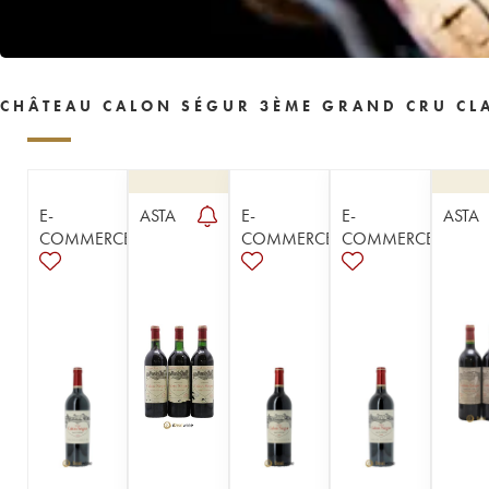
1955
1954
1953
1952
1950
1949
1948
1947
1945
1944
1943
1942
1941
1940
1939
CHÂTEAU CALON SÉGUR 3ÈME GRAND CRU CLA
1938
1937
1934
1933
1931
1929
1928
1926
1924
1918
1916
1904
1900
----
E-
ASTA
E-
E-
ASTA
COMMERCE
COMMERCE
COMMERCE