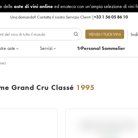
le delle
aste di vini online
ed enoteca con un'ampia selezione di vini f
Una domanda?
Contatta il nostro Servizio Clienti
|
+33 1 56 05 86 10
Ind
VENDI I TUOI VINI
tre aste
Servizi
✨Personal Sommelier
so)
me Grand Cru Classé
1995
VARIAZIONE DELL'INDIC
RISPETTO AL PREZZO EN
PRIMEUR