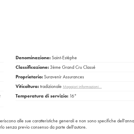
Denominazione:
Saint-Estèphe
Classificazione:
3ème Grand Cru Classé
Proprietario:
Suravenir Assurances
Viticoltura:
tradizionale
Maggiori informazioni…
t
Temperatura di servizio:
16°
iferiscono alle sue caratteristiche generali e non sono specifiche dell'anna
piarlo senza previo consenso da parte dell'autore.