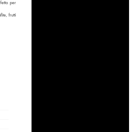
fetto per
e, frutti