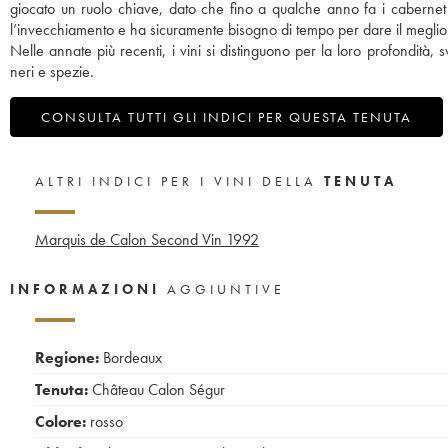
giocato un ruolo chiave, dato che fino a qualche anno fa i cabernet 
l’invecchiamento e ha sicuramente bisogno di tempo per dare il meglio 
Nelle annate più recenti, i vini si distinguono per la loro profondità, 
neri e spezie.
CONSULTA TUTTI GLI INDICI PER QUESTA TENUTA
ALTRI INDICI PER I VINI DELLA
TENUTA
Marquis de Calon Second Vin
1992
INFORMAZIONI
AGGIUNTIVE
Regione:
Bordeaux
Tenuta:
Château Calon Ségur
Colore:
rosso