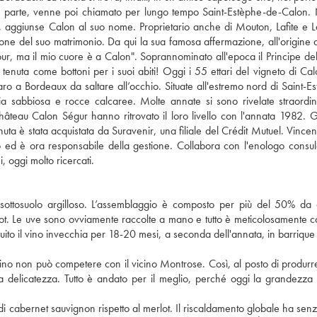
a parte, venne poi chiamato per lungo tempo Saint-Estèphe-de-Calon. 
 aggiunse Calon al suo nome. Proprietario anche di Mouton, Lafite e L
one del suo matrimonio. Da qui la sua famosa affermazione, all'origine 
tour, ma il mio cuore è a Calon". Soprannominato all'epoca il Principe del
la tenuta come bottoni per i suoi abiti! Oggi i 55 ettari del vigneto di Ca
ro a Bordeaux da saltare all’occhio. Situate all'estremo nord di Saint-Es
ia sabbiosa e rocce calcaree. Molte annate si sono rivelate straordin
i Château Calon Ségur hanno ritrovato il loro livello con l'annata 1982. G
è stata acquistata da Suravenir, una filiale del Crédit Mutuel. Vincent
o ed è ora responsabile della gestione. Collabora con l'enologo consul
, oggi molto ricercati.
 sottosuolo argilloso. L’assemblaggio è composto per più del 50% da
dot. Le uve sono ovviamente raccolte a mano e tutto è meticolosamente co
eguito il vino invecchia per 18-20 mesi, a seconda dell'annata, in barrique
 vino non può competere con il vicino Montrose. Così, al posto di produrr
a delicatezza. Tutto è andato per il meglio, perché oggi la grandezza
 di cabernet sauvignon rispetto al merlot. Il riscaldamento globale ha sen