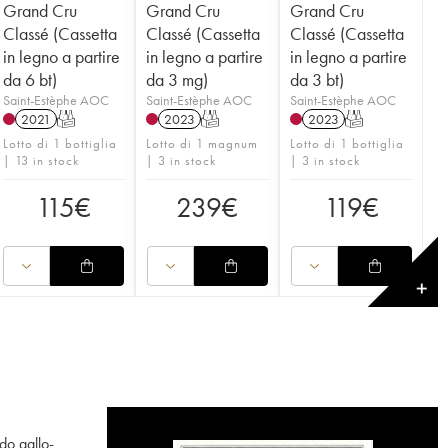
Grand Cru
Grand Cru
Grand Cru
Classé (Cassetta
Classé (Cassetta
Classé (Cassetta
in legno a partire
in legno a partire
in legno a partire
da 6 bt)
da 3 mg)
da 3 bt)
Saint-Estèphe AOC
Saint-Estèphe AOC
Saint-Estèphe AOC
2021
T
2023
T
2023
T
Lotto di 1 bottiglia
Lotto di 1 magnum
Lotto di 1 bottiglia
| 13 in stock
| 3 in stock
| 3 in stock
115
€
239
€
119
€
✕
do gallo-