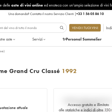
le delle
aste di vini online
ed enoteca con un'ampia selezione di vini f
Una domanda?
Contatta il nostro Servizio Clienti
|
+33 1 56 05 86 10
Ind
VENDI I TUOI VINI
tre aste
Servizi
✨Personal Sommelier
so)
me Grand Cru Classé
1992
Andamento della quotazione i
Accesso gratuito e illimitato
tempo reale
uotazione attuale
alle statistiche e indici di oltre 15