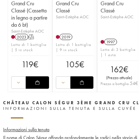
Grand Cru
Grand Cru
Grand Cru
Classé (Cassetta
Classé
Classé
in legno a partire
Saint-Estèphe AOC
Saint-Estèphe AOC
da 6 bt)
Saint-Estèphe AOC
2023
T
2019
1997
Lotto di 1 bottiglia
Lotto di 1 bottiglia
Lotto di 3 bottiglie
| 5 in stock
| 9 in stock
| 1 asta
119
€
105
€
162
€
(
Prezzo attuale
)
54
€
Prezzo a bottiglia
CHÂTEAU CALON SÉGUR 3ÈME GRAND CRU C
INFORMAZIONI SULLA TENUTA E SULLA CUVÉE
Informazioni sulla tenuta
Il nome di Calon Ségur affonda profondamente le radici nella storia di B