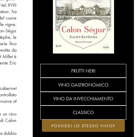
Nel XVIII
atour, ha
del cuore
le vigne,
lon-Ségur
tèphe, le
arie fino
estita da
 Millet è
ente Eric
FRUTTI NERI
VINO GASTRONOMICO
 cabernet
ntrollato
VINO DA INVECCHIAMENTO
 nuove al
CLASSICO
e un vino
 di Calon
POSSIEDI LO STESSO VINO?
za dubbio