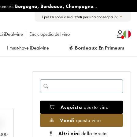
rancesi:
Borgogna
,
Bordeaux
,
Champagne
...
I prezzi sono visualizzati per una consegna in:
ici iDealwine
Enciclopedia del vino
I must-have iDealwine
🍇
Bordeaux En Primeurs
Acquista
questo vino
Vendi
questo vino
n
Altri vini
della tenuta
0.000