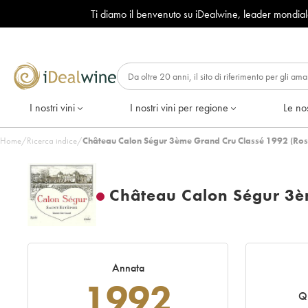
Ti diamo il benvenuto su iDealwine, leader mondia
I nostri vini
I nostri vini per regione
Le nos
Home
/
Ricerca indice
/
Château Calon Ségur 3ème Grand Cru Classé 1992 (Ros
Château Calon Ségur 3è
Annata
1992
Q