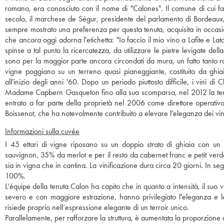
romano, era conosciuto con il nome di "Calones". Il comune di cui f
secolo, il marchese de Ségur, presidente del parlamento di Bordeaux,
sempre mostrato una preferenza per questa tenuta, acquisita in occasi
che ancora oggi adorna l'etichetta: "Io faccio il mio vino a Lafite e La
spinse a tal punto la ricercatezza, da utilizzare le pietre levigate del
sono per la maggior parte ancora circondati da mura, un fatto tanto ra
vigne poggiano su un terreno quasi pianeggiante, costituito da ghia
all'inizio degli anni '60. Dopo un periodo piuttosto difficile, i vini d
Madame Capbern Gasqueton fino alla sua scomparsa, nel 2012 la tenuta 
entrato a far parte della proprietà nel 2006 come direttore operativ
Boissenot, che ha notevolmente contribuito a elevare l'eleganza dei vini
Informazioni sulla cuvée
I 45 ettari di vigne riposano su un doppio strato di ghiaia con un
sauvignon, 35% da merlot e per il resto da cabernet franc e petit ver
sia in vigna che in cantina. La vinificazione dura circa 20 giorni. In s
100%.
L’équipe della tenuta Calon ha capito che in quanto a intensità, il suo
severo e con maggiore estrazione, hanno privilegiato l'eleganza e l
risiede proprio nell’espressione elegante di un terroir unico.
Parallelamente, per rafforzare la struttura, è aumentata la proporzione