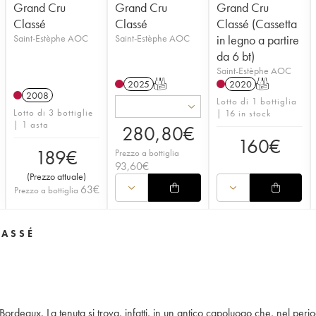
Grand Cru
Grand Cru
Grand Cru
Classé
Classé
Classé (Cassetta
Saint-Estèphe AOC
Saint-Estèphe AOC
in legno a partire
da 6 bt)
Saint-Estèphe AOC
2025
T
2020
T
2008
Lotto di 1 bottiglia
Lotto di 3 bottiglie
| 16 in stock
| 1 asta
280,80
€
160
€
189
€
Prezzo a bottiglia
93,60
€
(
Prezzo attuale
)
63
€
Prezzo a bottiglia
LASSÉ
ordeaux. La tenuta si trova, infatti, in un antico capoluogo che, nel perio