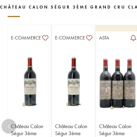
1955
1954
1953
1952
1950
CHÂTEAU CALON SÉGUR 3ÈME GRAND CRU CLA
1949
1948
1947
1945
1944
1943
1942
1941
1940
1939
1938
1937
1934
1933
1931
E-COMMERCE
E-COMMERCE
ASTA
1929
1928
1926
1924
1918
1916
1904
1900
----
Château Calon
Château Calon
Château Calon
Ségur 3ème
Ségur 3ème
Ségur 3ème