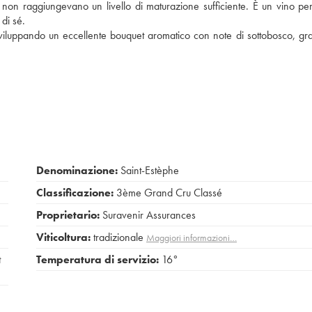
non raggiungevano un livello di maturazione sufficiente. È un vino per
di sé.
sviluppando un eccellente bouquet aromatico con note di sottobosco, grafit
Denominazione:
Saint-Estèphe
Classificazione:
3ème Grand Cru Classé
Proprietario:
Suravenir Assurances
Viticoltura:
tradizionale
Maggiori informazioni…
t
Temperatura di servizio:
16°