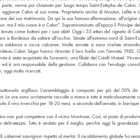
a parte, venne poi chiamato per lungo tempo Saint-Estèphe-de-Calon. 
 aggiunse Calon al suo nome. Proprietario anche di Mouton, Lafite e L
one del suo matrimonio. Da qui la sua famosa affermazione, all'origine 
tour, ma il mio cuore è a Calon". Soprannominato all'epoca il Principe del
la tenuta come bottoni per i suoi abiti! Oggi i 55 ettari del vigneto di Ca
ro a Bordeaux da saltare all’occhio. Situate all'estremo nord di Saint-Es
ia sabbiosa e rocce calcaree. Molte annate si sono rivelate straordin
i Château Calon Ségur hanno ritrovato il loro livello con l'annata 1982. G
è stata acquistata da Suravenir, una filiale del Crédit Mutuel. Vincent
o ed è ora responsabile della gestione. Collabora con l'enologo consul
, oggi molto ricercati.
 sottosuolo argilloso. L’assemblaggio è composto per più del 50% da
dot. Le uve sono ovviamente raccolte a mano e tutto è meticolosamente co
eguito il vino invecchia per 18-20 mesi, a seconda dell'annata, in barrique
 vino non può competere con il vicino Montrose. Così, al posto di produrr
a delicatezza. Tutto è andato per il meglio, perché oggi la grandezza
 di cabernet sauvignon rispetto al merlot. Il riscaldamento globale ha sen