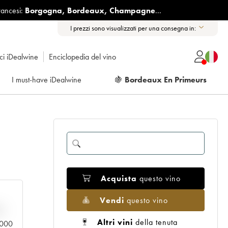
rancesi:
Borgogna
,
Bordeaux
,
Champagne
...
I prezzi sono visualizzati per una consegna in:
ici iDealwine
Enciclopedia del vino
I must-have iDealwine
🍇
Bordeaux En Primeurs
Acquista
questo vino
Vendi
questo vino
n
Altri vini
della tenuta
0.000