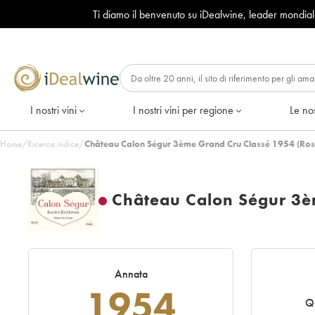
Ti diamo il benvenuto su iDealwine, leader mondia
I nostri vini
I nostri vini per regione
Le nos
Home
/
Ricerca indice
/
Château Calon Ségur 3ème Grand Cru Classé 1954 (Ros
Château Calon Ségur 3è
Annata
1954
Q