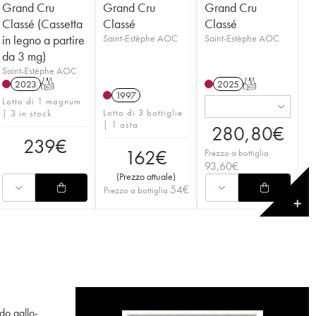
Grand Cru
Grand Cru
Grand Cru
Classé (Cassetta
Classé
Classé
in legno a partire
Saint-Estèphe AOC
Saint-Estèphe AOC
da 3 mg)
Saint-Estèphe AOC
2023
T
2025
T
1997
Lotto di 1 magnum
Lotto di 3 bottiglie
| 3 in stock
| 1 asta
280,80
€
239
€
162
€
Prezzo a bottiglia
93,60
€
(
Prezzo attuale
)
54
€
Prezzo a bottiglia
✕
do gallo-