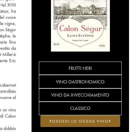
Nel XVIII
atour, ha
del cuore
le vigne,
lon-Ségur
tèphe, le
arie fino
estita da
 Millet è
ente Eric
FRUTTI NERI
VINO GASTRONOMICO
 cabernet
ntrollato
VINO DA INVECCHIAMENTO
 nuove al
CLASSICO
e un vino
 di Calon
POSSIEDI LO STESSO VINO?
za dubbio