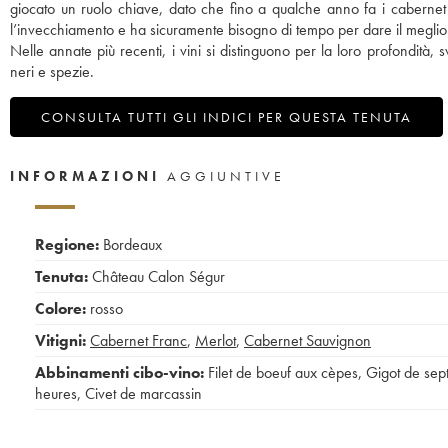
giocato un ruolo chiave, dato che fino a qualche anno fa i cabernet 
l’invecchiamento e ha sicuramente bisogno di tempo per dare il meglio 
Nelle annate più recenti, i vini si distinguono per la loro profondità, 
neri e spezie.
CONSULTA TUTTI GLI INDICI PER QUESTA TENUTA
INFORMAZIONI
AGGIUNTIVE
Regione:
Bordeaux
Tenuta:
Château Calon Ségur
Colore:
rosso
Vitigni:
Cabernet Franc
,
Merlot
,
Cabernet Sauvignon
Abbinamenti cibo-vino:
Filet de boeuf aux cèpes
,
Gigot de sep
heures
,
Civet de marcassin