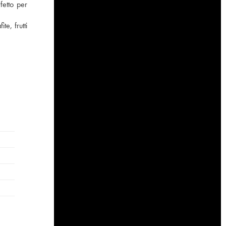
fetto per
e, frutti