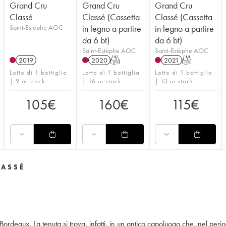
Grand Cru
Grand Cru
Grand Cru
Classé
Classé (Cassetta
Classé (Cassetta
Saint-Estèphe AOC
in legno a partire
in legno a partire
da 6 bt)
da 6 bt)
Saint-Estèphe AOC
Saint-Estèphe AOC
2019
2020
T
2021
T
Lotto di 1 bottiglia
Lotto di 1 bottiglia
Lotto di 1 bottiglia
| 9 in stock
| 16 in stock
| 13 in stock
105
€
160
€
115
€
LASSÉ
ordeaux. La tenuta si trova, infatti, in un antico capoluogo che, nel perio