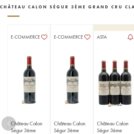
1955
1954
1953
1952
1950
CHÂTEAU CALON SÉGUR 3ÈME GRAND CRU CLA
1949
1948
1947
1945
1944
1943
1942
1941
1940
1939
1938
1937
1934
1933
1931
E-COMMERCE
E-COMMERCE
ASTA
1929
1928
1926
1924
1918
1916
1904
1900
----
Château Calon
Château Calon
Château Calon
Ségur 3ème
Ségur 3ème
Ségur 3ème