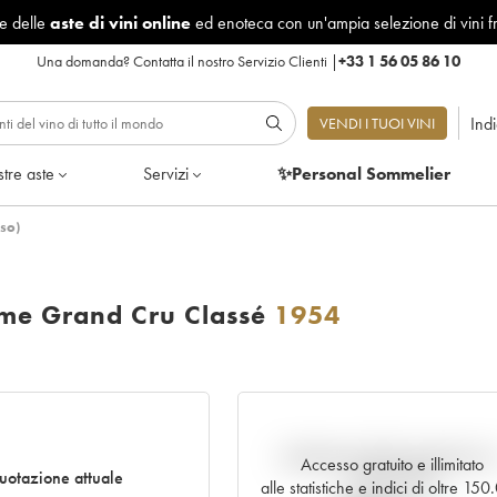
le delle
aste di vini online
ed enoteca con un'ampia selezione di vini f
Una domanda?
Contatta il nostro Servizio Clienti
|
+33 1 56 05 86 10
Ind
VENDI I TUOI VINI
tre aste
Servizi
✨Personal Sommelier
so)
me Grand Cru Classé
1954
Andamento della quotazione i
Accesso gratuito e illimitato
uotazione attuale
tempo reale
alle statistiche e indici di oltre 15