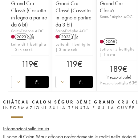
Grand Cru
Grand Cru
Grand Cru
Classé (Cassetta
Classé (Cassetta
Classé
in legno a partire
in legno a partire
Saint-Estèphe AOC
da 6 bt)
da 3 bt)
Saint-Estèphe AOC
Saint-Estèphe AOC
2023
T
2023
T
2008
Lotto di 1 bottiglia
Lotto di 1 bottiglia
Lotto di 3 bottiglie
| 5 in stock
| 3 in stock
| 1 asta
119
€
119
€
189
€
(
Prezzo attuale
)
63
€
Prezzo a bottiglia
CHÂTEAU CALON SÉGUR 3ÈME GRAND CRU C
INFORMAZIONI SULLA TENUTA E SULLA CUVÉE
Informazioni sulla tenuta
Il nome di Calon Ségur affonda profondamente le radici nella storia di B