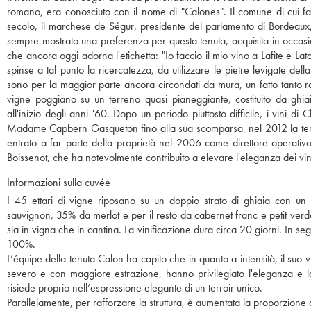
romano, era conosciuto con il nome di "Calones". Il comune di cui f
secolo, il marchese de Ségur, presidente del parlamento di Bordeaux,
sempre mostrato una preferenza per questa tenuta, acquisita in occasi
che ancora oggi adorna l'etichetta: "Io faccio il mio vino a Lafite e La
spinse a tal punto la ricercatezza, da utilizzare le pietre levigate del
sono per la maggior parte ancora circondati da mura, un fatto tanto ra
vigne poggiano su un terreno quasi pianeggiante, costituito da ghia
all'inizio degli anni '60. Dopo un periodo piuttosto difficile, i vini d
Madame Capbern Gasqueton fino alla sua scomparsa, nel 2012 la tenuta 
entrato a far parte della proprietà nel 2006 come direttore operativ
Boissenot, che ha notevolmente contribuito a elevare l'eleganza dei vini
Informazioni sulla cuvée
I 45 ettari di vigne riposano su un doppio strato di ghiaia con un
sauvignon, 35% da merlot e per il resto da cabernet franc e petit ver
sia in vigna che in cantina. La vinificazione dura circa 20 giorni. In s
100%.
L’équipe della tenuta Calon ha capito che in quanto a intensità, il suo
severo e con maggiore estrazione, hanno privilegiato l'eleganza e l
risiede proprio nell’espressione elegante di un terroir unico.
Parallelamente, per rafforzare la struttura, è aumentata la proporzione