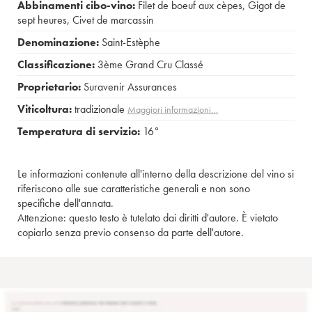
Abbinamenti cibo-vino:
Filet de boeuf aux cèpes
,
Gigot de
sept heures
,
Civet de marcassin
Denominazione:
Saint-Estèphe
Classificazione:
3ème Grand Cru Classé
Proprietario:
Suravenir Assurances
Viticoltura:
tradizionale
Maggiori informazioni…
Temperatura di servizio:
16°
Le informazioni contenute all'interno della descrizione del vino si
riferiscono alle sue caratteristiche generali e non sono
specifiche dell'annata.
Attenzione: questo testo è tutelato dai diritti d'autore. È vietato
copiarlo senza previo consenso da parte dell'autore.