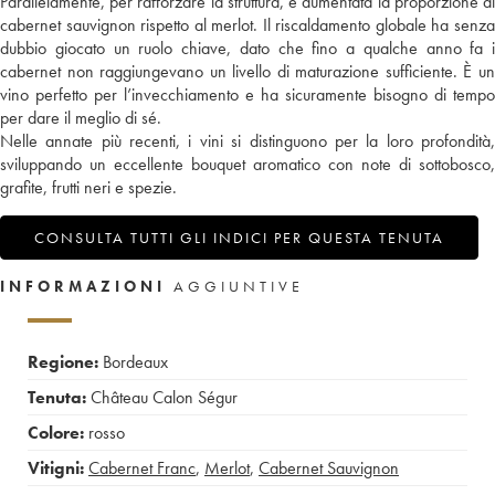
Parallelamente, per rafforzare la struttura, è aumentata la proporzione di
cabernet sauvignon rispetto al merlot. Il riscaldamento globale ha senza
dubbio giocato un ruolo chiave, dato che fino a qualche anno fa i
cabernet non raggiungevano un livello di maturazione sufficiente. È un
vino perfetto per l’invecchiamento e ha sicuramente bisogno di tempo
per dare il meglio di sé.
Nelle annate più recenti, i vini si distinguono per la loro profondità,
sviluppando un eccellente bouquet aromatico con note di sottobosco,
grafite, frutti neri e spezie.
CONSULTA TUTTI GLI INDICI PER QUESTA TENUTA
INFORMAZIONI
AGGIUNTIVE
Regione:
Bordeaux
Tenuta:
Château Calon Ségur
Colore:
rosso
Vitigni:
Cabernet Franc
,
Merlot
,
Cabernet Sauvignon