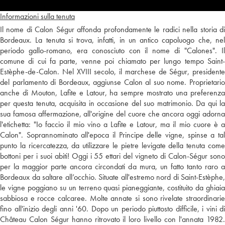
Informazioni sulla tenuta
Il nome di Calon Ségur affonda profondamente le radici nella storia di
Bordeaux. La tenuta si trova, infatti, in un antico capoluogo che, nel
periodo gallo-romano, era conosciuto con il nome di "Calones". Il
comune di cui fa parte, venne poi chiamato per lungo tempo Saint-
Estèphe-de-Calon. Nel XVIII secolo, il marchese de Ségur, presidente
del parlamento di Bordeaux, aggiunse Calon al suo nome. Proprietario
anche di Mouton, Lafite e Latour, ha sempre mostrato una preferenza
per questa tenuta, acquisita in occasione del suo matrimonio. Da qui la
sua famosa affermazione, all'origine del cuore che ancora oggi adorna
l'etichetta: "Io faccio il mio vino a Lafite e Latour, ma il mio cuore è a
Calon". Soprannominato all'epoca il Principe delle vigne, spinse a tal
punto la ricercatezza, da utilizzare le pietre levigate della tenuta come
bottoni per i suoi abiti! Oggi i 55 ettari del vigneto di Calon-Ségur sono
per la maggior parte ancora circondati da mura, un fatto tanto raro a
Bordeaux da saltare all’occhio. Situate all'estremo nord di Saint-Estèphe,
le vigne poggiano su un terreno quasi pianeggiante, costituito da ghiaia
sabbiosa e rocce calcaree. Molte annate si sono rivelate straordinarie
fino all'inizio degli anni '60. Dopo un periodo piuttosto difficile, i vini di
Château Calon Ségur hanno ritrovato il loro livello con l'annata 1982.