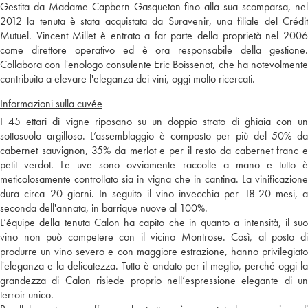
Gestita da Madame Capbern Gasqueton fino alla sua scomparsa, nel
2012 la tenuta è stata acquistata da Suravenir, una filiale del Crédit
Mutuel. Vincent Millet è entrato a far parte della proprietà nel 2006
come direttore operativo ed è ora responsabile della gestione.
Collabora con l'enologo consulente Eric Boissenot, che ha notevolmente
contribuito a elevare l'eleganza dei vini, oggi molto ricercati.
Informazioni sulla cuvée
I 45 ettari di vigne riposano su un doppio strato di ghiaia con un
sottosuolo argilloso. L’assemblaggio è composto per più del 50% da
cabernet sauvignon, 35% da merlot e per il resto da cabernet franc e
petit verdot. Le uve sono ovviamente raccolte a mano e tutto è
meticolosamente controllato sia in vigna che in cantina. La vinificazione
dura circa 20 giorni. In seguito il vino invecchia per 18-20 mesi, a
seconda dell'annata, in barrique nuove al 100%.
L’équipe della tenuta Calon ha capito che in quanto a intensità, il suo
vino non può competere con il vicino Montrose. Così, al posto di
produrre un vino severo e con maggiore estrazione, hanno privilegiato
l'eleganza e la delicatezza. Tutto è andato per il meglio, perché oggi la
grandezza di Calon risiede proprio nell’espressione elegante di un
terroir unico.