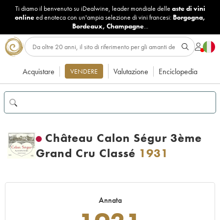
Ti diamo il benvenuto su iDealwine, leader mondiale delle
aste di vini
online
ed enoteca con un'ampia selezione di vini francesi:
Borgogna
,
Bordeaux
,
Champagne
...
Acquistare
Valutazione
Enciclopedia
VENDERE
Château Calon Ségur 3ème
Grand Cru Classé
1931
Annata