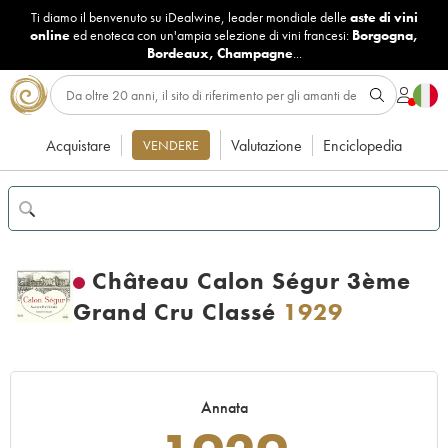
Ti diamo il benvenuto su iDealwine, leader mondiale delle
aste di vini
online
ed enoteca con un'ampia selezione di vini francesi:
Borgogna
,
Bordeaux
,
Champagne
...
Acquistare
Valutazione
Enciclopedia
VENDERE
Château Calon Ségur 3ème
Grand Cru Classé
1929
Annata