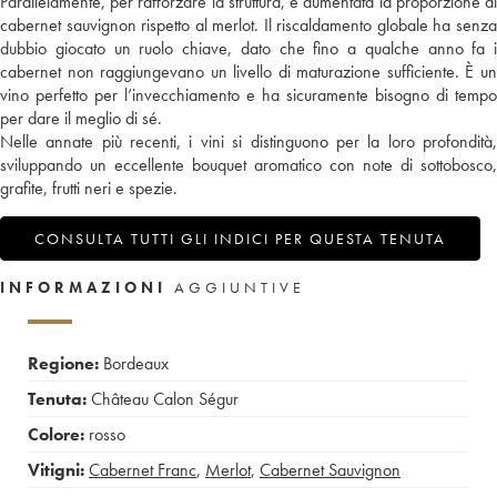
Parallelamente, per rafforzare la struttura, è aumentata la proporzione di
cabernet sauvignon rispetto al merlot. Il riscaldamento globale ha senza
dubbio giocato un ruolo chiave, dato che fino a qualche anno fa i
cabernet non raggiungevano un livello di maturazione sufficiente. È un
vino perfetto per l’invecchiamento e ha sicuramente bisogno di tempo
per dare il meglio di sé.
Nelle annate più recenti, i vini si distinguono per la loro profondità,
sviluppando un eccellente bouquet aromatico con note di sottobosco,
grafite, frutti neri e spezie.
CONSULTA TUTTI GLI INDICI PER QUESTA TENUTA
INFORMAZIONI
AGGIUNTIVE
Regione:
Bordeaux
Tenuta:
Château Calon Ségur
Colore:
rosso
Vitigni:
Cabernet Franc
,
Merlot
,
Cabernet Sauvignon