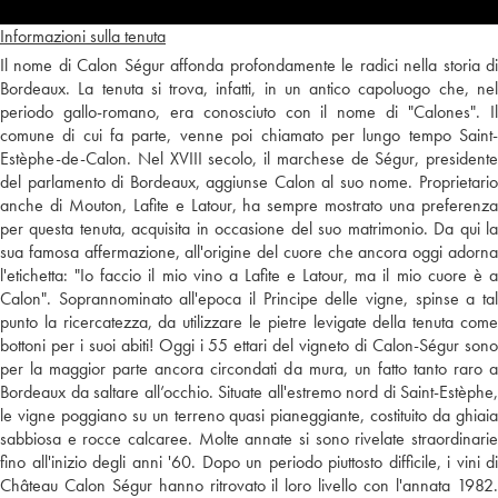
Informazioni sulla tenuta
Il nome di Calon Ségur affonda profondamente le radici nella storia di
Bordeaux. La tenuta si trova, infatti, in un antico capoluogo che, nel
periodo gallo-romano, era conosciuto con il nome di "Calones". Il
comune di cui fa parte, venne poi chiamato per lungo tempo Saint-
Estèphe-de-Calon. Nel XVIII secolo, il marchese de Ségur, presidente
del parlamento di Bordeaux, aggiunse Calon al suo nome. Proprietario
anche di Mouton, Lafite e Latour, ha sempre mostrato una preferenza
per questa tenuta, acquisita in occasione del suo matrimonio. Da qui la
sua famosa affermazione, all'origine del cuore che ancora oggi adorna
l'etichetta: "Io faccio il mio vino a Lafite e Latour, ma il mio cuore è a
Calon". Soprannominato all'epoca il Principe delle vigne, spinse a tal
punto la ricercatezza, da utilizzare le pietre levigate della tenuta come
bottoni per i suoi abiti! Oggi i 55 ettari del vigneto di Calon-Ségur sono
per la maggior parte ancora circondati da mura, un fatto tanto raro a
Bordeaux da saltare all’occhio. Situate all'estremo nord di Saint-Estèphe,
le vigne poggiano su un terreno quasi pianeggiante, costituito da ghiaia
sabbiosa e rocce calcaree. Molte annate si sono rivelate straordinarie
fino all'inizio degli anni '60. Dopo un periodo piuttosto difficile, i vini di
Château Calon Ségur hanno ritrovato il loro livello con l'annata 1982.