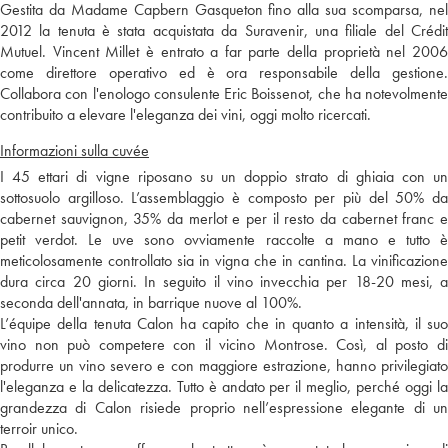
Gestita da Madame Capbern Gasqueton fino alla sua scomparsa, nel
2012 la tenuta è stata acquistata da Suravenir, una filiale del Crédit
Mutuel. Vincent Millet è entrato a far parte della proprietà nel 2006
come direttore operativo ed è ora responsabile della gestione.
Collabora con l'enologo consulente Eric Boissenot, che ha notevolmente
contribuito a elevare l'eleganza dei vini, oggi molto ricercati.
Informazioni sulla cuvée
I 45 ettari di vigne riposano su un doppio strato di ghiaia con un
sottosuolo argilloso. L’assemblaggio è composto per più del 50% da
cabernet sauvignon, 35% da merlot e per il resto da cabernet franc e
petit verdot. Le uve sono ovviamente raccolte a mano e tutto è
meticolosamente controllato sia in vigna che in cantina. La vinificazione
dura circa 20 giorni. In seguito il vino invecchia per 18-20 mesi, a
seconda dell'annata, in barrique nuove al 100%.
L’équipe della tenuta Calon ha capito che in quanto a intensità, il suo
vino non può competere con il vicino Montrose. Così, al posto di
produrre un vino severo e con maggiore estrazione, hanno privilegiato
l'eleganza e la delicatezza. Tutto è andato per il meglio, perché oggi la
grandezza di Calon risiede proprio nell’espressione elegante di un
terroir unico.