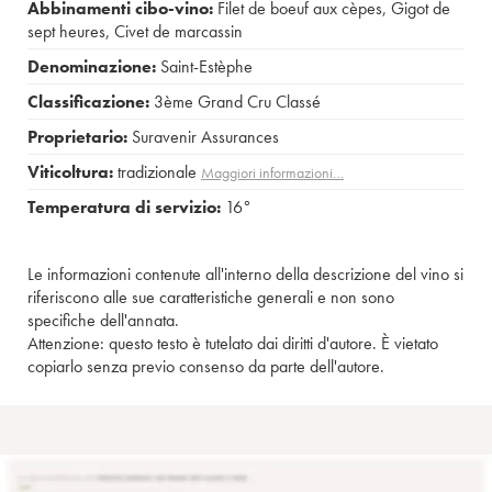
Abbinamenti cibo-vino:
Filet de boeuf aux cèpes
,
Gigot de
sept heures
,
Civet de marcassin
Denominazione:
Saint-Estèphe
Classificazione:
3ème Grand Cru Classé
Proprietario:
Suravenir Assurances
Viticoltura:
tradizionale
Maggiori informazioni…
Temperatura di servizio:
16°
Le informazioni contenute all'interno della descrizione del vino si
riferiscono alle sue caratteristiche generali e non sono
specifiche dell'annata.
Attenzione: questo testo è tutelato dai diritti d'autore. È vietato
copiarlo senza previo consenso da parte dell'autore.