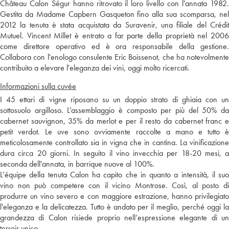
Château Calon Ségur hanno ritrovato il loro livello con l'annata 1982.
Gestita da Madame Capbern Gasqueton fino alla sua scomparsa, nel
2012 la tenuta è stata acquistata da Suravenir, una filiale del Crédit
Mutuel. Vincent Millet è entrato a far parte della proprietà nel 2006
come direttore operativo ed è ora responsabile della gestione.
Collabora con l'enologo consulente Eric Boissenot, che ha notevolmente
contribuito a elevare l'eleganza dei vini, oggi molto ricercati.
Informazioni sulla cuvée
I 45 ettari di vigne riposano su un doppio strato di ghiaia con un
sottosuolo argilloso. L’assemblaggio è composto per più del 50% da
cabernet sauvignon, 35% da merlot e per il resto da cabernet franc e
petit verdot. Le uve sono ovviamente raccolte a mano e tutto è
meticolosamente controllato sia in vigna che in cantina. La vinificazione
dura circa 20 giorni. In seguito il vino invecchia per 18-20 mesi, a
seconda dell'annata, in barrique nuove al 100%.
L’équipe della tenuta Calon ha capito che in quanto a intensità, il suo
vino non può competere con il vicino Montrose. Così, al posto di
produrre un vino severo e con maggiore estrazione, hanno privilegiato
l'eleganza e la delicatezza. Tutto è andato per il meglio, perché oggi la
grandezza di Calon risiede proprio nell’espressione elegante di un
terroir unico.