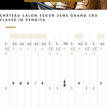
CHÂTEAU CALON SÉGUR 3ÈME GRAND CRU
CLASSÉ IN VENDITA
E-
ASTA
ASTA
ASTA
ASTA
ASTA
E-
E-
PRIMEURS
E-
ASTA
E-
E-
AST
COMMERCE
COMMERCE
COMMERCE
COMMERCE
COMMERCE
COMME
1
1