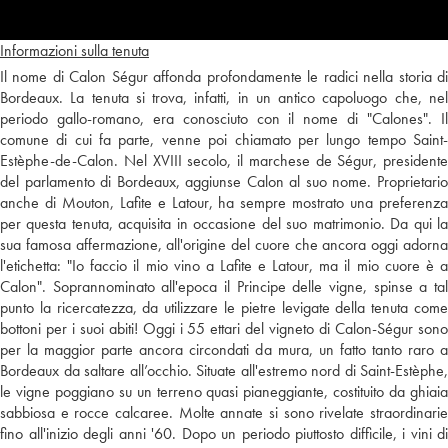
Informazioni sulla tenuta
Il nome di Calon Ségur affonda profondamente le radici nella storia di
Bordeaux. La tenuta si trova, infatti, in un antico capoluogo che, nel
periodo gallo-romano, era conosciuto con il nome di "Calones". Il
comune di cui fa parte, venne poi chiamato per lungo tempo Saint-
Estèphe-de-Calon. Nel XVIII secolo, il marchese de Ségur, presidente
del parlamento di Bordeaux, aggiunse Calon al suo nome. Proprietario
anche di Mouton, Lafite e Latour, ha sempre mostrato una preferenza
per questa tenuta, acquisita in occasione del suo matrimonio. Da qui la
sua famosa affermazione, all'origine del cuore che ancora oggi adorna
l'etichetta: "Io faccio il mio vino a Lafite e Latour, ma il mio cuore è a
Calon". Soprannominato all'epoca il Principe delle vigne, spinse a tal
punto la ricercatezza, da utilizzare le pietre levigate della tenuta come
bottoni per i suoi abiti! Oggi i 55 ettari del vigneto di Calon-Ségur sono
per la maggior parte ancora circondati da mura, un fatto tanto raro a
Bordeaux da saltare all’occhio. Situate all'estremo nord di Saint-Estèphe,
le vigne poggiano su un terreno quasi pianeggiante, costituito da ghiaia
sabbiosa e rocce calcaree. Molte annate si sono rivelate straordinarie
fino all'inizio degli anni '60. Dopo un periodo piuttosto difficile, i vini di