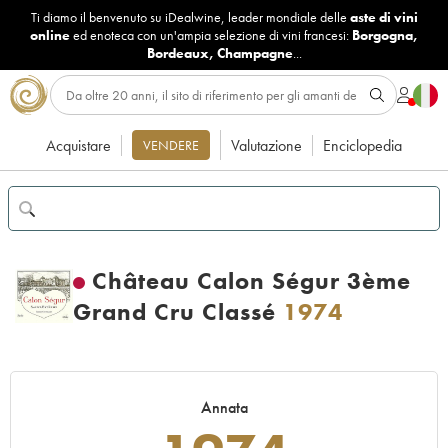
Ti diamo il benvenuto su iDealwine, leader mondiale delle
aste di vini
online
ed enoteca con un'ampia selezione di vini francesi:
Borgogna
,
Bordeaux
,
Champagne
...
Acquistare
Valutazione
Enciclopedia
VENDERE
Château Calon Ségur 3ème
Grand Cru Classé
1974
Annata