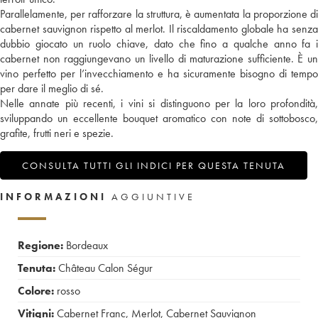
Parallelamente, per rafforzare la struttura, è aumentata la proporzione di
cabernet sauvignon rispetto al merlot. Il riscaldamento globale ha senza
dubbio giocato un ruolo chiave, dato che fino a qualche anno fa i
cabernet non raggiungevano un livello di maturazione sufficiente. È un
vino perfetto per l’invecchiamento e ha sicuramente bisogno di tempo
per dare il meglio di sé.
Nelle annate più recenti, i vini si distinguono per la loro profondità,
sviluppando un eccellente bouquet aromatico con note di sottobosco,
grafite, frutti neri e spezie.
CONSULTA TUTTI GLI INDICI PER QUESTA TENUTA
INFORMAZIONI
AGGIUNTIVE
Regione:
Bordeaux
Tenuta:
Château Calon Ségur
Colore:
rosso
Vitigni:
Cabernet Franc
,
Merlot
,
Cabernet Sauvignon