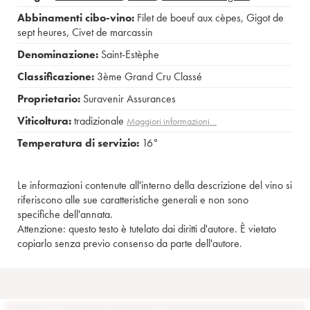
Abbinamenti cibo-vino:
Filet de boeuf aux cèpes
,
Gigot de
sept heures
,
Civet de marcassin
Denominazione:
Saint-Estèphe
Classificazione:
3ème Grand Cru Classé
Proprietario:
Suravenir Assurances
Viticoltura:
tradizionale
Maggiori informazioni…
Temperatura di servizio:
16°
Le informazioni contenute all'interno della descrizione del vino si
riferiscono alle sue caratteristiche generali e non sono
specifiche dell'annata.
Attenzione: questo testo è tutelato dai diritti d'autore. È vietato
copiarlo senza previo consenso da parte dell'autore.