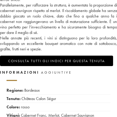
Parallelamente, per rafforzare la struttura, è aumentata la proporzione di
cabernet sauvignon rispetto al merlot. Il riscaldamento globale ha senza
dubbio giocato un ruolo chiave, dato che fino a qualche anno fa i
cabernet non raggiungevano un livello di maturazione sufficiente. È un
vino perfetto per l’invecchiamento e ha sicuramente bisogno di tempo
per dare il meglio di sé.
Nelle annate più recenti, i vini si distinguono per la loro profondità,
sviluppando un eccellente bouquet aromatico con note di sottobosco,
grafite, frutti neri e spezie.
CONSULTA TUTTI GLI INDICI PER QUESTA TENUTA
INFORMAZIONI
AGGIUNTIVE
Regione:
Bordeaux
Tenuta:
Château Calon Ségur
Colore:
rosso
Vitigni:
Cabernet Franc
,
Merlot
,
Cabernet Sauvignon