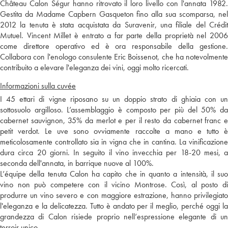
Château Calon Ségur hanno ritrovato il loro livello con l'annata 1982.
Gestita da Madame Capbern Gasqueton fino alla sua scomparsa, nel
2012 la tenuta è stata acquistata da Suravenir, una filiale del Crédit
Mutuel. Vincent Millet è entrato a far parte della proprietà nel 2006
come direttore operativo ed è ora responsabile della gestione.
Collabora con l'enologo consulente Eric Boissenot, che ha notevolmente
contribuito a elevare l'eleganza dei vini, oggi molto ricercati.
Informazioni sulla cuvée
I 45 ettari di vigne riposano su un doppio strato di ghiaia con un
sottosuolo argilloso. L’assemblaggio è composto per più del 50% da
cabernet sauvignon, 35% da merlot e per il resto da cabernet franc e
petit verdot. Le uve sono ovviamente raccolte a mano e tutto è
meticolosamente controllato sia in vigna che in cantina. La vinificazione
dura circa 20 giorni. In seguito il vino invecchia per 18-20 mesi, a
seconda dell'annata, in barrique nuove al 100%.
L’équipe della tenuta Calon ha capito che in quanto a intensità, il suo
vino non può competere con il vicino Montrose. Così, al posto di
produrre un vino severo e con maggiore estrazione, hanno privilegiato
l'eleganza e la delicatezza. Tutto è andato per il meglio, perché oggi la
grandezza di Calon risiede proprio nell’espressione elegante di un
terroir unico.