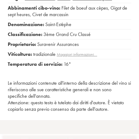
Abbinamenti cibo-vino:
Filet de boeuf aux cèpes
,
Gigot de
sept heures
,
Civet de marcassin
Denominazione:
Saint-Estèphe
Classificazione:
3ème Grand Cru Classé
Proprietario:
Suravenir Assurances
Viticoltura:
tradizionale
Maggiori informazioni…
Temperatura di servizio:
16°
Le informazioni contenute all'interno della descrizione del vino si
riferiscono alle sue caratteristiche generali e non sono
specifiche dell'annata.
Attenzione: questo testo è tutelato dai diritti d'autore. È vietato
copiarlo senza previo consenso da parte dell'autore.