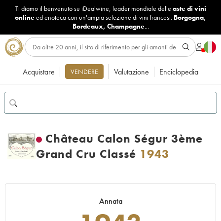
Ti diamo il benvenuto su iDealwine, leader mondiale delle
aste di vini
online
ed enoteca con un'ampia selezione di vini francesi:
Borgogna
,
Bordeaux
,
Champagne
...
Acquistare
Valutazione
Enciclopedia
VENDERE
Château Calon Ségur 3ème
Grand Cru Classé
1943
Annata