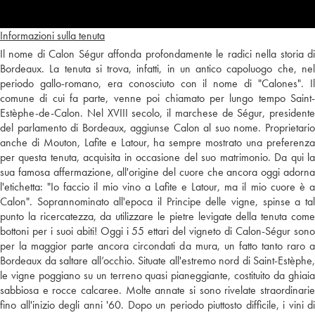
Informazioni sulla tenuta
Il nome di Calon Ségur affonda profondamente le radici nella storia di
Bordeaux. La tenuta si trova, infatti, in un antico capoluogo che, nel
periodo gallo-romano, era conosciuto con il nome di "Calones". Il
comune di cui fa parte, venne poi chiamato per lungo tempo Saint-
Estèphe-de-Calon. Nel XVIII secolo, il marchese de Ségur, presidente
del parlamento di Bordeaux, aggiunse Calon al suo nome. Proprietario
anche di Mouton, Lafite e Latour, ha sempre mostrato una preferenza
per questa tenuta, acquisita in occasione del suo matrimonio. Da qui la
sua famosa affermazione, all'origine del cuore che ancora oggi adorna
l'etichetta: "Io faccio il mio vino a Lafite e Latour, ma il mio cuore è a
Calon". Soprannominato all'epoca il Principe delle vigne, spinse a tal
punto la ricercatezza, da utilizzare le pietre levigate della tenuta come
bottoni per i suoi abiti! Oggi i 55 ettari del vigneto di Calon-Ségur sono
per la maggior parte ancora circondati da mura, un fatto tanto raro a
Bordeaux da saltare all’occhio. Situate all'estremo nord di Saint-Estèphe,
le vigne poggiano su un terreno quasi pianeggiante, costituito da ghiaia
sabbiosa e rocce calcaree. Molte annate si sono rivelate straordinarie
fino all'inizio degli anni '60. Dopo un periodo piuttosto difficile, i vini di