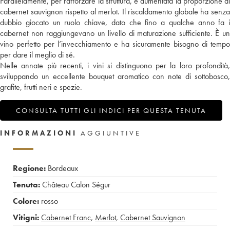
Parallelamente, per rafforzare la struttura, è aumentata la proporzione di
cabernet sauvignon rispetto al merlot. Il riscaldamento globale ha senza
dubbio giocato un ruolo chiave, dato che fino a qualche anno fa i
cabernet non raggiungevano un livello di maturazione sufficiente. È un
vino perfetto per l’invecchiamento e ha sicuramente bisogno di tempo
per dare il meglio di sé.
Nelle annate più recenti, i vini si distinguono per la loro profondità,
sviluppando un eccellente bouquet aromatico con note di sottobosco,
grafite, frutti neri e spezie.
CONSULTA TUTTI GLI INDICI PER QUESTA TENUTA
INFORMAZIONI
AGGIUNTIVE
Regione:
Bordeaux
Tenuta:
Château Calon Ségur
Colore:
rosso
Vitigni:
Cabernet Franc
,
Merlot
,
Cabernet Sauvignon