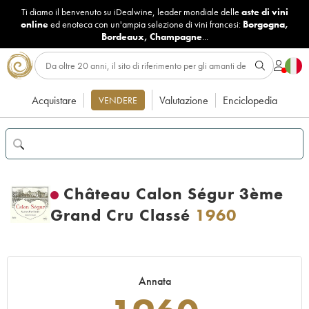
Ti diamo il benvenuto su iDealwine, leader mondiale delle
aste di vini
online
ed enoteca con un'ampia selezione di vini francesi:
Borgogna
,
Bordeaux
,
Champagne
...
Acquistare
Valutazione
Enciclopedia
VENDERE
Château Calon Ségur 3ème
Grand Cru Classé
1960
Annata