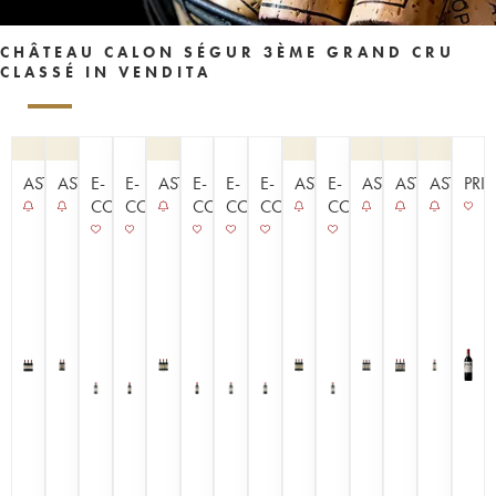
CHÂTEAU CALON SÉGUR 3ÈME GRAND CRU
CLASSÉ IN VENDITA
ASTA
ASTA
E-
E-
ASTA
E-
E-
E-
ASTA
E-
ASTA
ASTA
ASTA
PRI
COMMERCE
COMMERCE
COMMERCE
COMMERCE
COMMERCE
COMMERCE