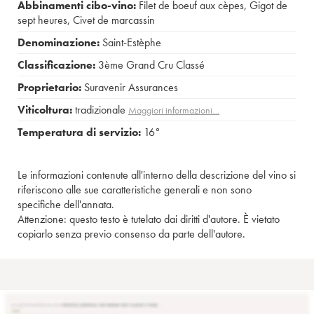
Abbinamenti cibo-vino:
Filet de boeuf aux cèpes
,
Gigot de
sept heures
,
Civet de marcassin
Denominazione:
Saint-Estèphe
Classificazione:
3ème Grand Cru Classé
Proprietario:
Suravenir Assurances
Viticoltura:
tradizionale
Maggiori informazioni…
Temperatura di servizio:
16°
Le informazioni contenute all'interno della descrizione del vino si
riferiscono alle sue caratteristiche generali e non sono
specifiche dell'annata.
Attenzione: questo testo è tutelato dai diritti d'autore. È vietato
copiarlo senza previo consenso da parte dell'autore.