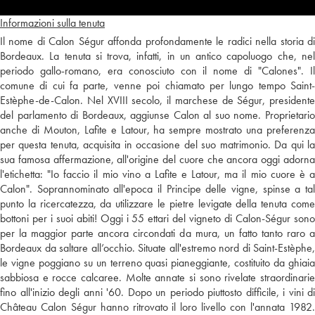
Informazioni sulla tenuta
Il nome di Calon Ségur affonda profondamente le radici nella storia di
Bordeaux. La tenuta si trova, infatti, in un antico capoluogo che, nel
periodo gallo-romano, era conosciuto con il nome di "Calones". Il
comune di cui fa parte, venne poi chiamato per lungo tempo Saint-
Estèphe-de-Calon. Nel XVIII secolo, il marchese de Ségur, presidente
del parlamento di Bordeaux, aggiunse Calon al suo nome. Proprietario
anche di Mouton, Lafite e Latour, ha sempre mostrato una preferenza
per questa tenuta, acquisita in occasione del suo matrimonio. Da qui la
sua famosa affermazione, all'origine del cuore che ancora oggi adorna
l'etichetta: "Io faccio il mio vino a Lafite e Latour, ma il mio cuore è a
Calon". Soprannominato all'epoca il Principe delle vigne, spinse a tal
punto la ricercatezza, da utilizzare le pietre levigate della tenuta come
bottoni per i suoi abiti! Oggi i 55 ettari del vigneto di Calon-Ségur sono
per la maggior parte ancora circondati da mura, un fatto tanto raro a
Bordeaux da saltare all’occhio. Situate all'estremo nord di Saint-Estèphe,
le vigne poggiano su un terreno quasi pianeggiante, costituito da ghiaia
sabbiosa e rocce calcaree. Molte annate si sono rivelate straordinarie
fino all'inizio degli anni '60. Dopo un periodo piuttosto difficile, i vini di
Château Calon Ségur hanno ritrovato il loro livello con l'annata 1982.