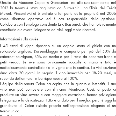
Gestita da Madame Capbern Gasqueton fino alla sua scomparsa, nel
2012 la tenuta è stata acquistata da Suravenir, una filiale del Crédit
Mutuel. Vincent Millet è entrato a far parte della proprietà nel 2006
come direttore operativo ed è ora responsabile della gestione.
Collabora con l'enologo consulente Eric Boissenot, che ha notevolmente
contribuito a elevare l'eleganza dei vini, oggi molto ricercati.
Informazioni sulla cuvée
I 45 ettari di vigne riposano su un doppio strato di ghiaia con un
sottosuolo argilloso. L’assemblaggio è composto per più del 50% da
cabernet sauvignon, 35% da merlot e per il resto da cabernet franc e
petit verdot. Le uve sono ovviamente raccolte a mano e tutto è
meticolosamente controllato sia in vigna che in cantina. La vinificazione
dura circa 20 giorni. In seguito il vino invecchia per 18-20 mesi, a
seconda dell'annata, in barrique nuove al 100%.
L’équipe della tenuta Calon ha capito che in quanto a intensità, il suo
vino non può competere con il vicino Montrose. Così, al posto di
produrre un vino severo e con maggiore estrazione, hanno privilegiato
l'eleganza e la delicatezza. Tutto è andato per il meglio, perché oggi la
grandezza di Calon risiede proprio nell’espressione elegante di un
terroir unico.