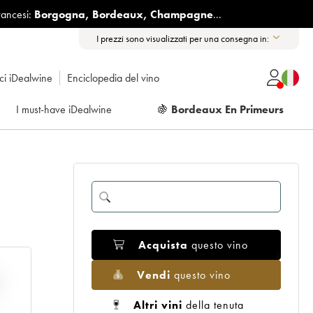
rancesi:
Borgogna
,
Bordeaux
,
Champagne
...
I prezzi sono visualizzati per una consegna in:
ici iDealwine
Enciclopedia del vino
I must-have iDealwine
🍇
Bordeaux En Primeurs
Acquista
questo vino
Vendi
questo vino
E
Altri vini
della tenuta