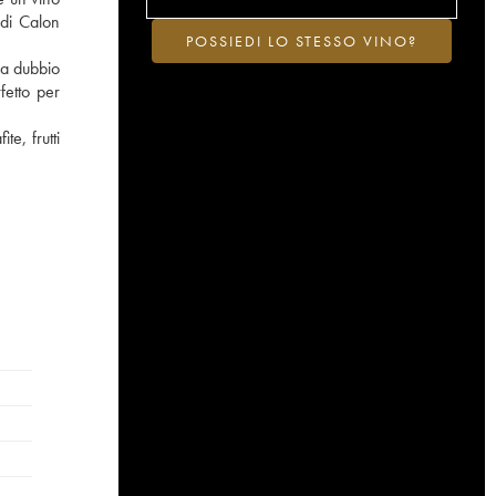
 di Calon
POSSIEDI LO STESSO VINO?
za dubbio
fetto per
e, frutti