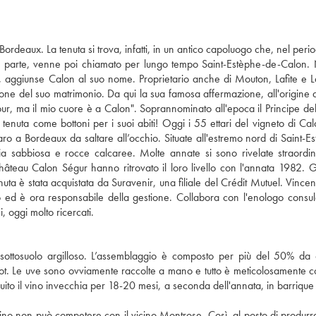
ordeaux. La tenuta si trova, infatti, in un antico capoluogo che, nel perio
a parte, venne poi chiamato per lungo tempo Saint-Estèphe-de-Calon. 
 aggiunse Calon al suo nome. Proprietario anche di Mouton, Lafite e L
one del suo matrimonio. Da qui la sua famosa affermazione, all'origine 
tour, ma il mio cuore è a Calon". Soprannominato all'epoca il Principe del
la tenuta come bottoni per i suoi abiti! Oggi i 55 ettari del vigneto di Ca
ro a Bordeaux da saltare all’occhio. Situate all'estremo nord di Saint-Es
ia sabbiosa e rocce calcaree. Molte annate si sono rivelate straordin
i Château Calon Ségur hanno ritrovato il loro livello con l'annata 1982. G
è stata acquistata da Suravenir, una filiale del Crédit Mutuel. Vincent
o ed è ora responsabile della gestione. Collabora con l'enologo consul
, oggi molto ricercati.
 sottosuolo argilloso. L’assemblaggio è composto per più del 50% da
dot. Le uve sono ovviamente raccolte a mano e tutto è meticolosamente co
eguito il vino invecchia per 18-20 mesi, a seconda dell'annata, in barrique
 vino non può competere con il vicino Montrose. Così, al posto di produrr