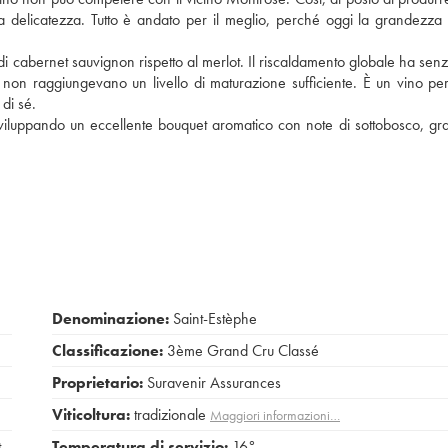
a delicatezza. Tutto è andato per il meglio, perché oggi la grandezza
 di cabernet sauvignon rispetto al merlot. Il riscaldamento globale ha sen
non raggiungevano un livello di maturazione sufficiente. È un vino per
di sé.
sviluppando un eccellente bouquet aromatico con note di sottobosco, grafit
Denominazione:
Saint-Estèphe
Classificazione:
3ème Grand Cru Classé
Proprietario:
Suravenir Assurances
Viticoltura:
tradizionale
Maggiori informazioni…
t
Temperatura di servizio:
16°