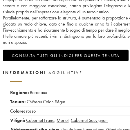
severo e con maggiore estrazione, hanno privilegiato l'eleganza e l
risiede proprio nell’espressione elegante di un terroir unico.
Parallelamente, per rafforzare la struttura, è aumentata la proporzione
giocato un ruolo chiave, dato che fino a qualche anno fa i cabernet 
l’invecchiamento e ha sicuramente bisogno di tempo per dare il meglio 
Nelle annate più recenti, i vini si distinguono per la loro profondità, 
neri e spezie.
CONSULTA TUTTI GLI INDICI PER QUESTA TENUTA
INFORMAZIONI
AGGIUNTIVE
Regione:
Bordeaux
Tenuta:
Château Calon Ségur
Colore:
rosso
Vitigni:
Cabernet Franc
,
Merlot
,
Cabernet Sauvignon
Abbinamenti cibo-vino:
Filet de boeuf aux cèpes
,
Gigot de sep