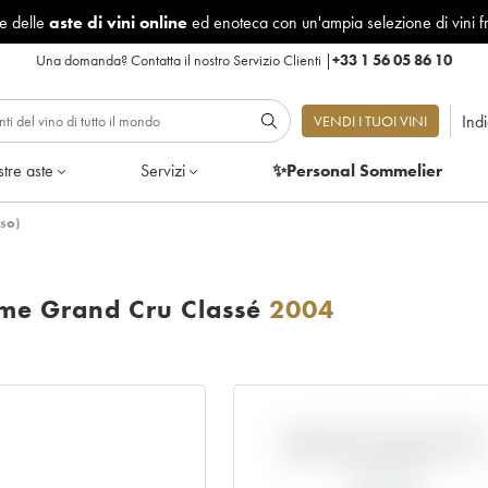
le delle
aste di vini online
ed enoteca con un'ampia selezione di vini f
Una domanda?
Contatta il nostro Servizio Clienti
|
+33 1 56 05 86 10
Ind
VENDI I TUOI VINI
tre aste
Servizi
✨Personal Sommelier
so)
me Grand Cru Classé
2004
VARIAZIONE DELL'INDIC
RISPETTO AL PREZZO EN
PRIMEUR