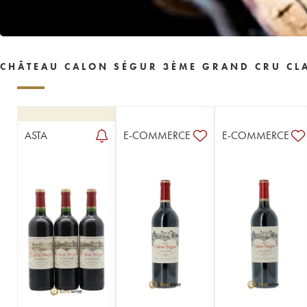
1955
1954
1953
1952
1950
1949
1948
1947
1945
1944
1943
1942
1941
1940
1939
CHÂTEAU CALON SÉGUR 3ÈME GRAND CRU CLA
1938
1937
1934
1933
1931
1929
1928
1926
1924
1918
1916
1904
1900
----
ASTA
E-COMMERCE
E-COMMERCE