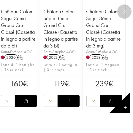
Château Calon
Château Calon
Château Calon
Ségur 3ème
Ségur 3ème
Ségur 3ème
Grand Cru
Grand Cru
Grand Cru
Classé (Cassetta
Classé (Cassetta
Classé (Cassetta
in legno a partire
in legno a partire
in legno a partire
da 6 bt)
da 3 bt)
da 3 mg)
Saint-Estèphe AOC
Saint-Estèphe AOC
Saint-Estèphe AOC
2020
T
2023
T
2023
T
Lotto di 1 bottiglia
Lotto di 1 bottiglia
Lotto di 1 magnum
| 16 in stock
| 3 in stock
| 3 in stock
160
€
119
€
239
€
✕