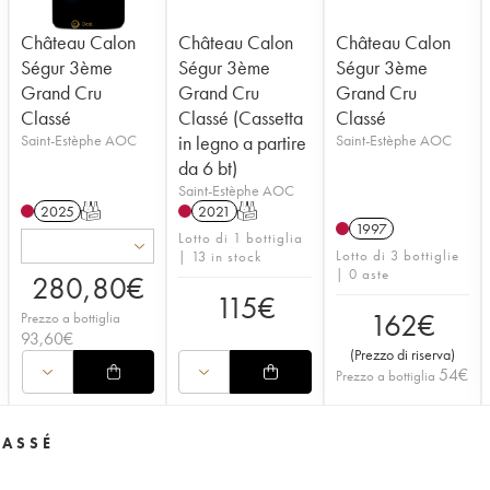
Château Calon
Château Calon
Château Calon
Ségur 3ème
Ségur 3ème
Ségur 3ème
Grand Cru
Grand Cru
Grand Cru
Classé
Classé (Cassetta
Classé
Saint-Estèphe AOC
in legno a partire
Saint-Estèphe AOC
da 6 bt)
Saint-Estèphe AOC
2025
T
2021
T
1997
Lotto di 1 bottiglia
Lotto di 3 bottiglie
| 13 in stock
| 0 aste
280,80
€
115
€
162
€
Prezzo a bottiglia
93,60
€
(
Prezzo di riserva
)
54
€
Prezzo a bottiglia
LASSÉ