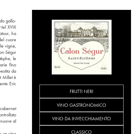
do gallo-
Nel XVIII
atour, ha
del cuore
le vigne,
lon-Ségur
tèphe, le
arie fino
estita da
 Millet è
ente Eric
FRUTTI NERI
VINO GASTRONOMICO
 cabernet
ntrollato
VINO DA INVECCHIAMENTO
 nuove al
CLASSICO
e un vino