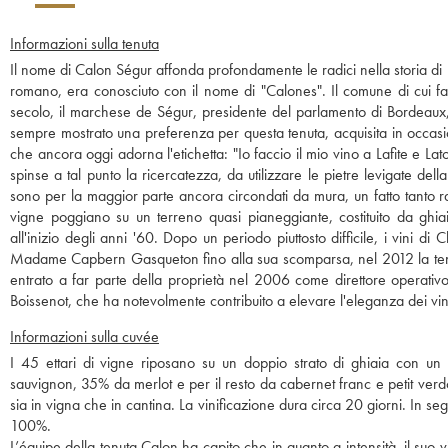
Informazioni sulla tenuta
Il nome di Calon Ségur affonda profondamente le radici nella storia di B
romano, era conosciuto con il nome di "Calones". Il comune di cui f
secolo, il marchese de Ségur, presidente del parlamento di Bordeaux,
sempre mostrato una preferenza per questa tenuta, acquisita in occasi
che ancora oggi adorna l'etichetta: "Io faccio il mio vino a Lafite e La
spinse a tal punto la ricercatezza, da utilizzare le pietre levigate del
sono per la maggior parte ancora circondati da mura, un fatto tanto ra
vigne poggiano su un terreno quasi pianeggiante, costituito da ghia
all'inizio degli anni '60. Dopo un periodo piuttosto difficile, i vini d
Madame Capbern Gasqueton fino alla sua scomparsa, nel 2012 la tenuta 
entrato a far parte della proprietà nel 2006 come direttore operativ
Boissenot, che ha notevolmente contribuito a elevare l'eleganza dei vini
Informazioni sulla cuvée
I 45 ettari di vigne riposano su un doppio strato di ghiaia con un
sauvignon, 35% da merlot e per il resto da cabernet franc e petit ver
sia in vigna che in cantina. La vinificazione dura circa 20 giorni. In s
100%.
L’équipe della tenuta Calon ha capito che in quanto a intensità, il suo