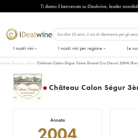
Ti diamo il benvenuto su iDealwine, leader mondia
I nostri vini
I nostri vini per regione
Le nos
Home
/
Ricerca indice
/
Château Calon Ségur 3ème Grand Cru Classé 2004 (Ros
Château Calon Ségur 3è
Annata
2004