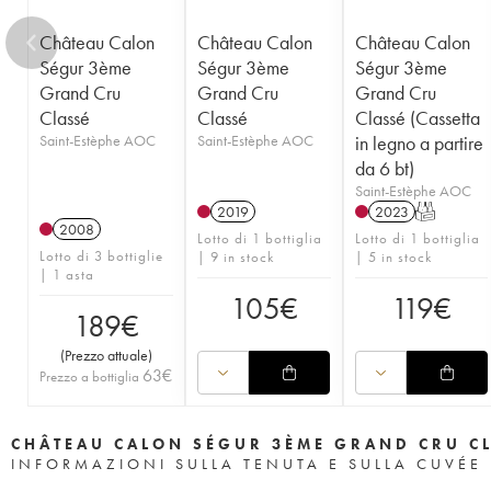
Château Calon
Château Calon
Château Calon
Ségur 3ème
Ségur 3ème
Ségur 3ème
Grand Cru
Grand Cru
Grand Cru
Classé
Classé
Classé (Cassetta
Saint-Estèphe AOC
Saint-Estèphe AOC
in legno a partire
da 6 bt)
Saint-Estèphe AOC
2019
2023
T
2008
Lotto di 1 bottiglia
Lotto di 1 bottiglia
Lotto di 3 bottiglie
| 9 in stock
| 5 in stock
| 1 asta
105
€
119
€
189
€
(
Prezzo attuale
)
63
€
Prezzo a bottiglia
CHÂTEAU CALON SÉGUR 3ÈME GRAND CRU C
INFORMAZIONI SULLA TENUTA E SULLA CUVÉE