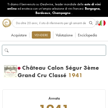
Ti diamo il benvenuto su iDealwine, leader mondiale delle
aste di vini
online
ed enoteca con un'ampia selezione di vini francesi:
Borgogna
,
Bordeaux
,
Champagne
...
Acquistare
Valutazione
Enciclopedia
VENDERE
Château Calon Ségur 3ème
Grand Cru Classé
1941
Annata