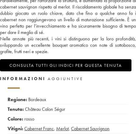
Parallelamente, per rafforzare la struttura, è aumentata la proporzione di
cabernet sauvignon rispetto al merlot. Il riscaldamento globale ha senza
dubbio giocato un ruolo chiave, dato che fino a qualche anno fa i
cabernet non raggiungevano un livello di maturazione sufficiente. È un
vino perfetto per l’invecchiamento e ha sicuramente bisogno di tempo
per dare il meglio di sé.
Nelle annate più recenti, i vini si distinguono per la loro profondità,
sviluppando un eccellente bouquet aromatico con note di sottobosco,
grafite, frutti neri e spezie.
CONSULTA TUTTI GLI INDICI PER QUESTA TENUTA
INFORMAZIONI
AGGIUNTIVE
Regione:
Bordeaux
Tenuta:
Château Calon Ségur
Colore:
rosso
Vitigni:
Cabernet Franc
,
Merlot
,
Cabernet Sauvignon