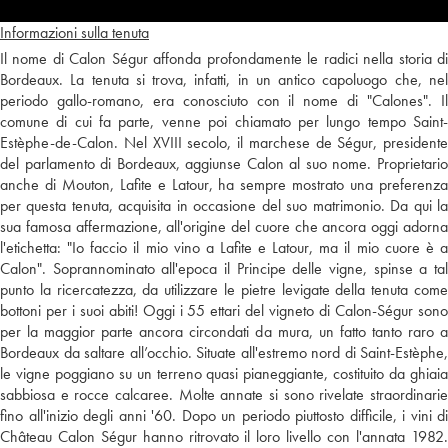
Informazioni sulla tenuta
Il nome di Calon Ségur affonda profondamente le radici nella storia di
Bordeaux. La tenuta si trova, infatti, in un antico capoluogo che, nel
periodo gallo-romano, era conosciuto con il nome di "Calones". Il
comune di cui fa parte, venne poi chiamato per lungo tempo Saint-
Estèphe-de-Calon. Nel XVIII secolo, il marchese de Ségur, presidente
del parlamento di Bordeaux, aggiunse Calon al suo nome. Proprietario
anche di Mouton, Lafite e Latour, ha sempre mostrato una preferenza
per questa tenuta, acquisita in occasione del suo matrimonio. Da qui la
sua famosa affermazione, all'origine del cuore che ancora oggi adorna
l'etichetta: "Io faccio il mio vino a Lafite e Latour, ma il mio cuore è a
Calon". Soprannominato all'epoca il Principe delle vigne, spinse a tal
punto la ricercatezza, da utilizzare le pietre levigate della tenuta come
bottoni per i suoi abiti! Oggi i 55 ettari del vigneto di Calon-Ségur sono
per la maggior parte ancora circondati da mura, un fatto tanto raro a
Bordeaux da saltare all’occhio. Situate all'estremo nord di Saint-Estèphe,
le vigne poggiano su un terreno quasi pianeggiante, costituito da ghiaia
sabbiosa e rocce calcaree. Molte annate si sono rivelate straordinarie
fino all'inizio degli anni '60. Dopo un periodo piuttosto difficile, i vini di
Château Calon Ségur hanno ritrovato il loro livello con l'annata 1982.