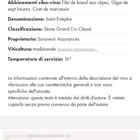
Abbinamenti cibo-vino:
Filet de boeuf aux cèpes
,
Gigot de
sept heures
,
Civet de marcassin
Denominazione:
Saint-Estèphe
Classificazione:
3ème Grand Cru Classé
Proprietario:
Suravenir Assurances
Viticoltura:
tradizionale
Maggiori informazioni…
Temperatura di servizio:
16°
Le informazioni contenute all'interno della descrizione del vino si
riferiscono alle sue caratteristiche generali e non sono
specifiche dell'annata.
Attenzione: questo testo è tutelato dai diritti d'autore. È vietato
copiarlo senza previo consenso da parte dell'autore.