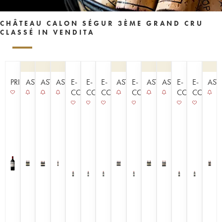
CHÂTEAU CALON SÉGUR 3ÈME GRAND CRU
CLASSÉ IN VENDITA
PRIMEURS
ASTA
ASTA
ASTA
E-
E-
E-
ASTA
E-
ASTA
ASTA
E-
E-
AST
COMMERCE
COMMERCE
COMMERCE
COMMERCE
COMMERCE
COMME