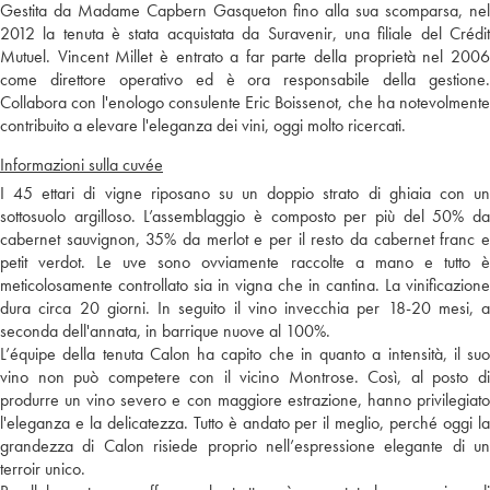
Gestita da Madame Capbern Gasqueton fino alla sua scomparsa, nel
2012 la tenuta è stata acquistata da Suravenir, una filiale del Crédit
Mutuel. Vincent Millet è entrato a far parte della proprietà nel 2006
come direttore operativo ed è ora responsabile della gestione.
Collabora con l'enologo consulente Eric Boissenot, che ha notevolmente
contribuito a elevare l'eleganza dei vini, oggi molto ricercati.
Informazioni sulla cuvée
I 45 ettari di vigne riposano su un doppio strato di ghiaia con un
sottosuolo argilloso. L’assemblaggio è composto per più del 50% da
cabernet sauvignon, 35% da merlot e per il resto da cabernet franc e
petit verdot. Le uve sono ovviamente raccolte a mano e tutto è
meticolosamente controllato sia in vigna che in cantina. La vinificazione
dura circa 20 giorni. In seguito il vino invecchia per 18-20 mesi, a
seconda dell'annata, in barrique nuove al 100%.
L’équipe della tenuta Calon ha capito che in quanto a intensità, il suo
vino non può competere con il vicino Montrose. Così, al posto di
produrre un vino severo e con maggiore estrazione, hanno privilegiato
l'eleganza e la delicatezza. Tutto è andato per il meglio, perché oggi la
grandezza di Calon risiede proprio nell’espressione elegante di un
terroir unico.