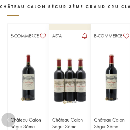
1955
1954
1953
1952
1950
CHÂTEAU CALON SÉGUR 3ÈME GRAND CRU CLA
1949
1948
1947
1945
1944
1943
1942
1941
1940
1939
1938
1937
1934
1933
1931
E-COMMERCE
ASTA
E-COMMERCE
1929
1928
1926
1924
1918
1916
1904
1900
----
Château Calon
Château Calon
Château Calon
Ségur 3ème
Ségur 3ème
Ségur 3ème