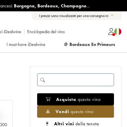
rancesi:
Borgogna
,
Bordeaux
,
Champagne
...
I prezzi sono visualizzati per una consegna in:
ici iDealwine
Enciclopedia del vino
I must-have iDealwine
🍇
Bordeaux En Primeurs
Acquista
questo vino
Vendi
questo vino
n
Altri vini
della tenuta
0.000