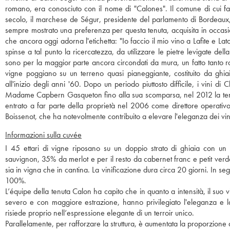
romano, era conosciuto con il nome di "Calones". Il comune di cui f
secolo, il marchese de Ségur, presidente del parlamento di Bordeaux,
sempre mostrato una preferenza per questa tenuta, acquisita in occasi
che ancora oggi adorna l'etichetta: "Io faccio il mio vino a Lafite e La
spinse a tal punto la ricercatezza, da utilizzare le pietre levigate del
sono per la maggior parte ancora circondati da mura, un fatto tanto ra
vigne poggiano su un terreno quasi pianeggiante, costituito da ghia
all'inizio degli anni '60. Dopo un periodo piuttosto difficile, i vini d
Madame Capbern Gasqueton fino alla sua scomparsa, nel 2012 la tenuta 
entrato a far parte della proprietà nel 2006 come direttore operativ
Boissenot, che ha notevolmente contribuito a elevare l'eleganza dei vini
Informazioni sulla cuvée
I 45 ettari di vigne riposano su un doppio strato di ghiaia con un
sauvignon, 35% da merlot e per il resto da cabernet franc e petit ver
sia in vigna che in cantina. La vinificazione dura circa 20 giorni. In s
100%.
L’équipe della tenuta Calon ha capito che in quanto a intensità, il suo
severo e con maggiore estrazione, hanno privilegiato l'eleganza e l
risiede proprio nell’espressione elegante di un terroir unico.
Parallelamente, per rafforzare la struttura, è aumentata la proporzione