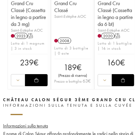
Grand Cru
Grand Cru
Grand Cru
Classé (Cassetta
Classé
Classé (Cassetta
in legno a partire
Saint-Estèphe AOC
in legno a partire
da 3 mg)
da 6 bt)
Saint-Estèphe AOC
Saint-Estèphe AOC
2023
T
2020
T
2008
Lotto di 1 magnum
Lotto di 1 bottiglia
Lotto di 3 bottiglie
| 3 in stock
| 16 in stock
| 0 aste
239
€
160
€
189
€
(
Prezzo di riserva
)
63
€
Prezzo a bottiglia
CHÂTEAU CALON SÉGUR 3ÈME GRAND CRU C
INFORMAZIONI SULLA TENUTA E SULLA CUVÉE
Informazioni sulla tenuta
Il nome di Calon Ségur affonda profondamente le radici nella storia di B