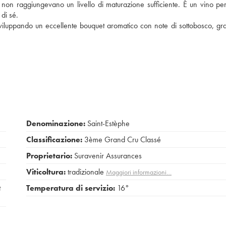
non raggiungevano un livello di maturazione sufficiente. È un vino per
di sé.
sviluppando un eccellente bouquet aromatico con note di sottobosco, grafit
Denominazione:
Saint-Estèphe
Classificazione:
3ème Grand Cru Classé
Proprietario:
Suravenir Assurances
Viticoltura:
tradizionale
Maggiori informazioni…
t
Temperatura di servizio:
16°