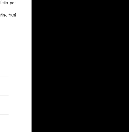
fetto per
e, frutti