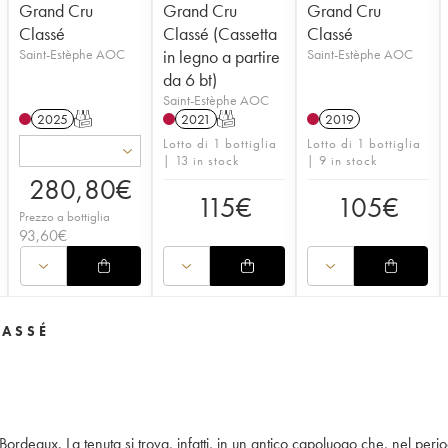
Grand Cru
Grand Cru
Grand Cru
Classé
Classé (Cassetta
Classé
Saint-Estèphe AOC
in legno a partire
Saint-Estèphe AOC
da 6 bt)
Saint-Estèphe AOC
2025
T
2021
T
2019
Lotto di 1 bottiglia
Lotto di 1 bottiglia
| 13 in stock
| 9 in stock
280,80
€
115
€
105
€
Prezzo a bottiglia
93,60
€
LASSÉ
ordeaux. La tenuta si trova, infatti, in un antico capoluogo che, nel perio