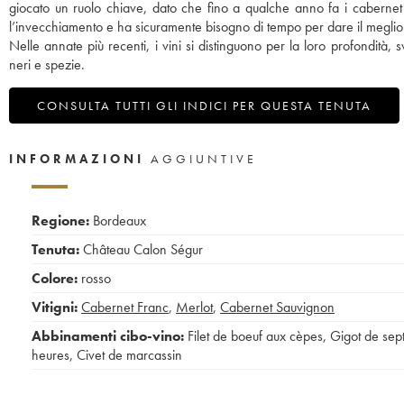
giocato un ruolo chiave, dato che fino a qualche anno fa i cabernet 
l’invecchiamento e ha sicuramente bisogno di tempo per dare il meglio 
Nelle annate più recenti, i vini si distinguono per la loro profondità, 
neri e spezie.
CONSULTA TUTTI GLI INDICI PER QUESTA TENUTA
INFORMAZIONI
AGGIUNTIVE
Regione:
Bordeaux
Tenuta:
Château Calon Ségur
Colore:
rosso
Vitigni:
Cabernet Franc
,
Merlot
,
Cabernet Sauvignon
Abbinamenti cibo-vino:
Filet de boeuf aux cèpes
,
Gigot de sep
heures
,
Civet de marcassin