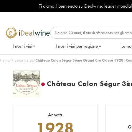
Ti diamo il benvenuto su iDealwine, leader mondia
I nostri vini
I nostri vini per regione
Le nos
Home
/
Ricerca indice
/
Château Calon Ségur 3ème Grand Cru Classé 1928 (Ros
Château Calon Ségur 3è
Annata
1928
Q