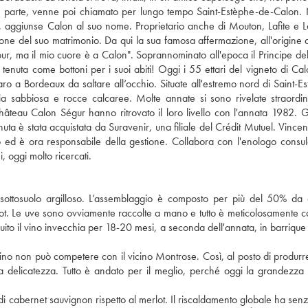
a parte, venne poi chiamato per lungo tempo Saint-Estèphe-de-Calon. 
 aggiunse Calon al suo nome. Proprietario anche di Mouton, Lafite e L
one del suo matrimonio. Da qui la sua famosa affermazione, all'origine 
tour, ma il mio cuore è a Calon". Soprannominato all'epoca il Principe del
la tenuta come bottoni per i suoi abiti! Oggi i 55 ettari del vigneto di Ca
ro a Bordeaux da saltare all’occhio. Situate all'estremo nord di Saint-Es
ia sabbiosa e rocce calcaree. Molte annate si sono rivelate straordin
i Château Calon Ségur hanno ritrovato il loro livello con l'annata 1982. G
è stata acquistata da Suravenir, una filiale del Crédit Mutuel. Vincent
o ed è ora responsabile della gestione. Collabora con l'enologo consul
, oggi molto ricercati.
 sottosuolo argilloso. L’assemblaggio è composto per più del 50% da
dot. Le uve sono ovviamente raccolte a mano e tutto è meticolosamente co
eguito il vino invecchia per 18-20 mesi, a seconda dell'annata, in barrique
 vino non può competere con il vicino Montrose. Così, al posto di produrr
a delicatezza. Tutto è andato per il meglio, perché oggi la grandezza
 di cabernet sauvignon rispetto al merlot. Il riscaldamento globale ha sen