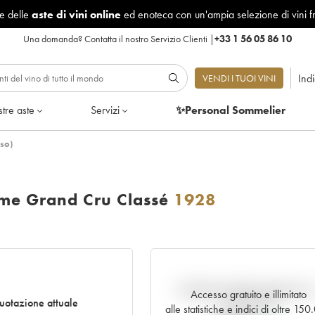
le delle
aste di vini online
ed enoteca con un'ampia selezione di vini f
Una domanda?
Contatta il nostro Servizio Clienti
|
+33 1 56 05 86 10
Ind
VENDI I TUOI VINI
tre aste
Servizi
✨Personal Sommelier
so)
me Grand Cru Classé
1928
Andamento della quotazione i
Accesso gratuito e illimitato
uotazione attuale
tempo reale
alle statistiche e indici di oltre 15