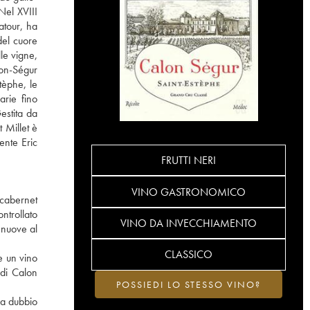
Nel XVIII
atour, ha
del cuore
le vigne,
lon-Ségur
tèphe, le
arie fino
estita da
 Millet è
ente Eric
FRUTTI NERI
VINO GASTRONOMICO
 cabernet
ntrollato
VINO DA INVECCHIAMENTO
 nuove al
CLASSICO
e un vino
 di Calon
POSSIEDI LO STESSO VINO?
za dubbio