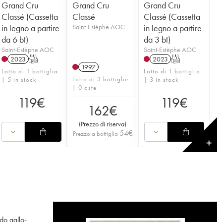
Grand Cru
Grand Cru
Grand Cru
Classé (Cassetta
Classé
Classé (Cassetta
in legno a partire
Saint-Estèphe AOC
in legno a partire
da 6 bt)
da 3 bt)
Saint-Estèphe AOC
Saint-Estèphe AOC
2023
T
2023
T
1997
Lotto di 1 bottiglia
Lotto di 1 bottiglia
Lotto di 3 bottiglie
| 5 in stock
| 3 in stock
| 0 aste
119
€
119
€
162
€
(
Prezzo di riserva
)
54
€
Prezzo a bottiglia
✕
do gallo-