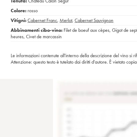
Tenuta:
Château Calon Ségur
Colore:
rosso
Vitigni:
Cabernet Franc
,
Merlot
,
Cabernet Sauvignon
Abbinamenti cibo-vino:
Filet de boeuf aux cèpes
,
Gigot de sep
heures
,
Civet de marcassin
Le informazioni contenute all'interno della descrizione del vino si r
Attenzione: questo testo è tutelato dai diritti d'autore. È vietato co