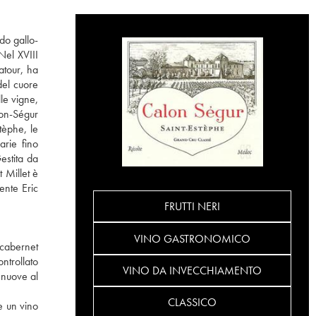
do gallo-
Nel XVIII
atour, ha
del cuore
le vigne,
lon-Ségur
tèphe, le
arie fino
estita da
 Millet è
ente Eric
FRUTTI NERI
VINO GASTRONOMICO
 cabernet
ntrollato
VINO DA INVECCHIAMENTO
 nuove al
CLASSICO
e un vino