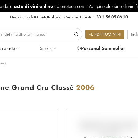
le delle
aste di vini online
ed enoteca con un'ampia selezione di vini f
Una domanda?
Contatta il nostro Servizio Clienti
|
+33 1 56 05 86 10
Ind
VENDI I TUOI VINI
tre aste
Servizi
✨Personal Sommelier
so)
me Grand Cru Classé
2006
VARIAZIONE DELL'INDIC
RISPETTO AL PREZZO EN
PRIMEUR