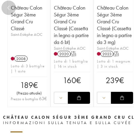
Château Calon
Château Calon
Château Calon
Ségur 3ème
Ségur 3ème
Ségur 3ème
Grand Cru
Grand Cru
Grand Cru
Classé
Classé (Cassetta
Classé (Cassetta
Saint-Estèphe AOC
in legno a partire
in legno a partire
da 6 bt)
da 3 mg)
Saint-Estèphe AOC
Saint-Estèphe AOC
2020
T
2023
T
2008
Lotto di 1 bottiglia
Lotto di 1 magnum
Lotto di 3 bottiglie
| 16 in stock
| 3 in stock
| 1 asta
160
€
239
€
189
€
(
Prezzo attuale
)
63
€
Prezzo a bottiglia
CHÂTEAU CALON SÉGUR 3ÈME GRAND CRU C
INFORMAZIONI SULLA TENUTA E SULLA CUVÉE