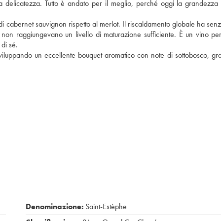
a delicatezza. Tutto è andato per il meglio, perché oggi la grandezza
 di cabernet sauvignon rispetto al merlot. Il riscaldamento globale ha sen
non raggiungevano un livello di maturazione sufficiente. È un vino per
di sé.
sviluppando un eccellente bouquet aromatico con note di sottobosco, grafit
Denominazione:
Saint-Estèphe