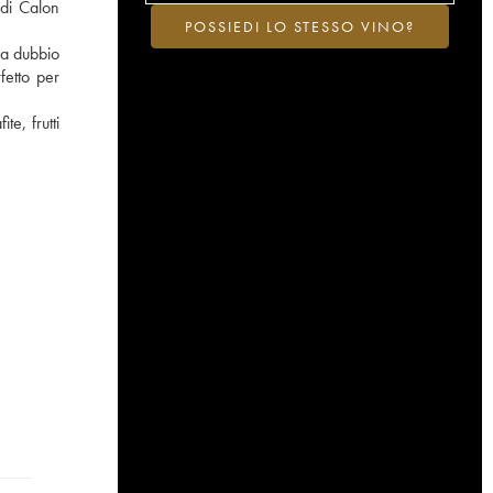
 di Calon
POSSIEDI LO STESSO VINO?
za dubbio
fetto per
e, frutti