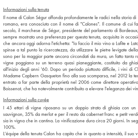
Informazioni sulla tenuta
Il nome di Calon Ségur affonda profondamente le radici nella storia di B
romano, era conosciuto con il nome di "Calones". Il comune di cui f
secolo, il marchese de Ségur, presidente del parlamento di Bordeaux,
sempre mostrato una preferenza per questa tenuta, acquisita in occasi
che ancora oggi adorna l'etichetta: "Io faccio il mio vino a Lafite e La
spinse a tal punto la ricercatezza, da utilizzare le pietre levigate del
sono per la maggior parte ancora circondati da mura, un fatto tanto ra
vigne poggiano su un terreno quasi pianeggiante, costituito da ghia
all'inizio degli anni '60. Dopo un periodo piuttosto difficile, i vini d
Madame Capbern Gasqueton fino alla sua scomparsa, nel 2012 la tenuta 
entrato a far parte della proprietà nel 2006 come direttore operativ
Boissenot, che ha notevolmente contribuito a elevare l'eleganza dei vini
Informazioni sulla cuvée
I 45 ettari di vigne riposano su un doppio strato di ghiaia con un
sauvignon, 35% da merlot e per il resto da cabernet franc e petit ver
sia in vigna che in cantina. La vinificazione dura circa 20 giorni. In s
100%.
L’équipe della tenuta Calon ha capito che in quanto a intensità, il suo