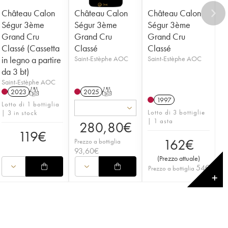
Château Calon
Château Calon
Château Calon
Ségur 3ème
Ségur 3ème
Ségur 3ème
Grand Cru
Grand Cru
Grand Cru
Classé (Cassetta
Classé
Classé
in legno a partire
Saint-Estèphe AOC
Saint-Estèphe AOC
da 3 bt)
Saint-Estèphe AOC
2023
T
2025
T
1997
Lotto di 1 bottiglia
Lotto di 3 bottiglie
| 3 in stock
| 1 asta
280,80
€
119
€
162
€
Prezzo a bottiglia
93,60
€
(
Prezzo attuale
)
54
€
Prezzo a bottiglia
✕