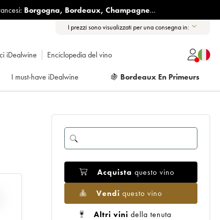
rancesi:
Borgogna
,
Bordeaux
,
Champagne
...
I prezzi sono visualizzati per una consegna in:
ici iDealwine
Enciclopedia del vino
I must-have iDealwine
🍇
Bordeaux En Primeurs
Acquista
questo vino
Vendi
questo vino
E
Altri vini
della tenuta