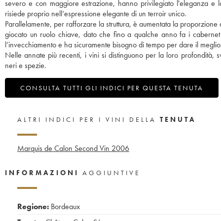
severo e con maggiore estrazione, hanno privilegiato l'eleganza e l
risiede proprio nell’espressione elegante di un terroir unico.
Parallelamente, per rafforzare la struttura, è aumentata la proporzione
giocato un ruolo chiave, dato che fino a qualche anno fa i cabernet 
l’invecchiamento e ha sicuramente bisogno di tempo per dare il meglio 
Nelle annate più recenti, i vini si distinguono per la loro profondità, 
neri e spezie.
CONSULTA TUTTI GLI INDICI PER QUESTA TENUTA
ALTRI INDICI PER I VINI DELLA
TENUTA
Marquis de Calon Second Vin
2006
INFORMAZIONI
AGGIUNTIVE
Regione:
Bordeaux