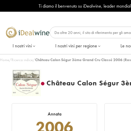
Ti diamo il benvenuto su iDealwine, leader mondia
I nostri vini
I nostri vini per regione
Le nos
Home
/
Ricerca indice
/
Château Calon Ségur 3ème Grand Cru Classé 2006 (Ros
Château Calon Ségur 3è
Annata
2006