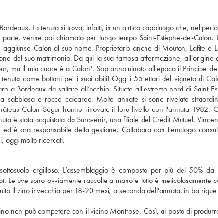
ordeaux. La tenuta si trova, infatti, in un antico capoluogo che, nel perio
a parte, venne poi chiamato per lungo tempo Saint-Estèphe-de-Calon. 
 aggiunse Calon al suo nome. Proprietario anche di Mouton, Lafite e L
one del suo matrimonio. Da qui la sua famosa affermazione, all'origine 
tour, ma il mio cuore è a Calon". Soprannominato all'epoca il Principe del
la tenuta come bottoni per i suoi abiti! Oggi i 55 ettari del vigneto di Ca
ro a Bordeaux da saltare all’occhio. Situate all'estremo nord di Saint-Es
ia sabbiosa e rocce calcaree. Molte annate si sono rivelate straordin
i Château Calon Ségur hanno ritrovato il loro livello con l'annata 1982. G
è stata acquistata da Suravenir, una filiale del Crédit Mutuel. Vincent
o ed è ora responsabile della gestione. Collabora con l'enologo consul
, oggi molto ricercati.
 sottosuolo argilloso. L’assemblaggio è composto per più del 50% da
dot. Le uve sono ovviamente raccolte a mano e tutto è meticolosamente co
eguito il vino invecchia per 18-20 mesi, a seconda dell'annata, in barrique
 vino non può competere con il vicino Montrose. Così, al posto di produrr