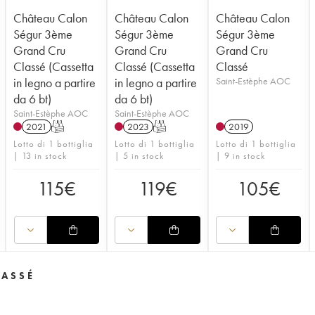
Château Calon
Château Calon
Château Calon
Ségur 3ème
Ségur 3ème
Ségur 3ème
Grand Cru
Grand Cru
Grand Cru
Classé (Cassetta
Classé (Cassetta
Classé
in legno a partire
in legno a partire
Saint-Estèphe AOC
da 6 bt)
da 6 bt)
Saint-Estèphe AOC
Saint-Estèphe AOC
2021
T
2023
T
2019
Lotto di 1 bottiglia
Lotto di 1 bottiglia
Lotto di 1 bottiglia
| 13 in stock
| 5 in stock
| 9 in stock
115
€
119
€
105
€
LASSÉ