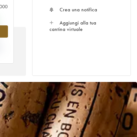
0.000
Crea una notifica
Aggiungi alla tua
%
cantina virtuale
TA