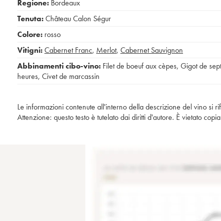
Regione:
Bordeaux
Tenuta:
Château Calon Ségur
Colore:
rosso
Vitigni:
Cabernet Franc
,
Merlot
,
Cabernet Sauvignon
Abbinamenti cibo-vino:
Filet de boeuf aux cèpes
,
Gigot de sep
heures
,
Civet de marcassin
Le informazioni contenute all'interno della descrizione del vino si r
Attenzione: questo testo è tutelato dai diritti d'autore. È vietato co