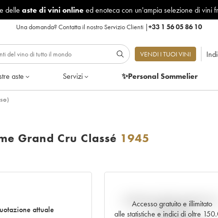
le delle
aste di vini online
ed enoteca con un'ampia selezione di vini f
Una domanda?
Contatta il nostro Servizio Clienti
|
+33 1 56 05 86 10
Ind
VENDI I TUOI VINI
tre aste
Servizi
✨Personal Sommelier
so)
me Grand Cru Classé
1945
Andamento della quotazione i
Accesso gratuito e illimitato
uotazione attuale
tempo reale
alle statistiche e indici di oltre 15