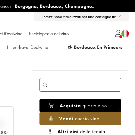
rancesi:
Borgogna
,
Bordeaux
,
Champagne
...
I prezzi sono visualizzati per una consegna in:
ici iDealwine
Enciclopedia del vino
I must-have iDealwine
🍇
Bordeaux En Primeurs
Acquista
questo vino
Vendi
questo vino
n
Altri vini
della tenuta
0.000