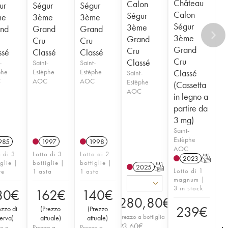
Château
Calon
ur
Ségur
Ségur
Calon
Ségur
me
3ème
3ème
Ségur
3ème
nd
Grand
Grand
3ème
Grand
Cru
Cru
Grand
Cru
ssé
Classé
Classé
Cru
Classé
-
Saint-
Saint-
phe
Estèphe
Estèphe
Classé
Saint-
C
AOC
AOC
Estèphe
(Cassetta
AOC
in legno a
partire da
3 mg)
Saint-
Estèphe
985
1997
1998
AOC
o di 3
Lotto di 3
Lotto di 2
2023
T
iglie |
bottiglie |
bottiglie |
2025
T
Lotto di 1
te
1 asta
1 asta
magnum |
3 in stock
80
€
162
€
140
€
280,80
€
239
€
ezzo di
(
Prezzo
(
Prezzo
Prezzo a bottiglia
serva
)
attuale
)
attuale
)
93,60
€
o a
Prezzo a
Prezzo a