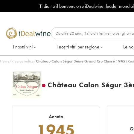
Ti diamo il benvenuto su iDealwine, leader mondia
I nostri vini
I nostri vini per regione
Le nos
Home
/
Ricerca indice
/
Château Calon Ségur 3ème Grand Cru Classé 1945 (Ros
Château Calon Ségur 3è
Annata
1945
Q