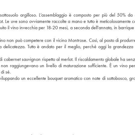
 sottosuolo argilloso. L’assemblaggio è composto per più del 50% da
dot. Le uve sono ovviamente raccolte a mano e tutto è meticolosamente co
eguito il vino invecchia per 18-20 mesi, a seconda dell'annata, in barrique
 vino non può competere con il vicino Montrose. Così, al posto di produrr
a delicatezza. Tutto è andato per il meglio, perché oggi la grandezza
 di cabernet sauvignon rispetto al merlot. Il riscaldamento globale ha sen
non raggiungevano un livello di maturazione sufficiente. È un vino per
di sé.
sviluppando un eccellente bouquet aromatico con note di sottobosco, grafit