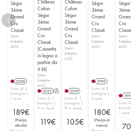
Château
Château
Ségur
Ségur
Ségur
Calon
Calon
3ème
3ème
3ème
Ségur
Ségur
Grand
Grand
Gran
3ème
3ème
Cru
Cru
Cru
Grand
Grand
Classé
Classé
Class
Cru
Cru
Saint-
Saint-
Saint-
Estèphe
Classé
Classé
Estèphe
Estèph
AOC
AOC
AOC
(Cassetta
Saint-
Estèphe
in legno a
AOC
partire da
6 bt)
Saint-
Estèphe
2008
1999
AOC
Lotto di 3
Lotto di 3
2023
T
2019
bottiglie |
bottiglie |
199
Lotto di 1
Lotto di 1
1 asta
0 aste
Lotto d
bottiglia |
bottiglia |
bottigl
5 in stock
9 in stock
189
€
180
€
1 asta
119
€
105
€
(
Prezzo
(
Prezzo di
7
attuale
)
riserva
)
Prezzo a
Prezzo a