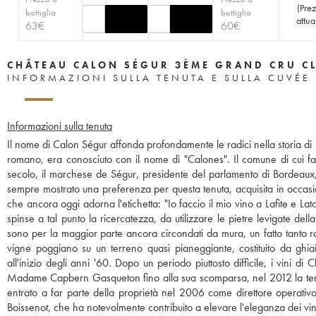
(
Pre
bottiglia
bottiglia
attua
63
€
60
€
CHÂTEAU CALON SÉGUR 3ÈME GRAND CRU C
INFORMAZIONI SULLA TENUTA E SULLA CUVÉE
Informazioni sulla tenuta
Il nome di Calon Ségur affonda profondamente le radici nella storia di B
romano, era conosciuto con il nome di "Calones". Il comune di cui f
secolo, il marchese de Ségur, presidente del parlamento di Bordeaux,
sempre mostrato una preferenza per questa tenuta, acquisita in occasi
che ancora oggi adorna l'etichetta: "Io faccio il mio vino a Lafite e La
spinse a tal punto la ricercatezza, da utilizzare le pietre levigate del
sono per la maggior parte ancora circondati da mura, un fatto tanto ra
vigne poggiano su un terreno quasi pianeggiante, costituito da ghia
all'inizio degli anni '60. Dopo un periodo piuttosto difficile, i vini d
Madame Capbern Gasqueton fino alla sua scomparsa, nel 2012 la tenuta 
entrato a far parte della proprietà nel 2006 come direttore operativ
Boissenot, che ha notevolmente contribuito a elevare l'eleganza dei vini