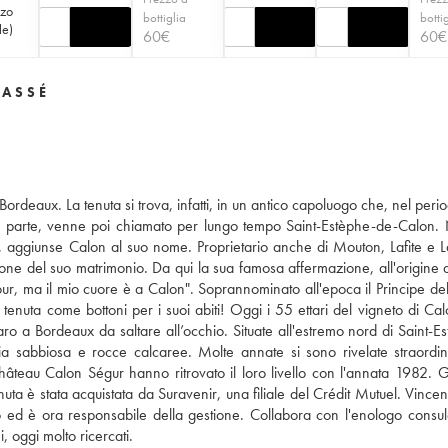
zzo
bottiglia
botti
le
)
60
€
60
€
LASSÉ
ordeaux. La tenuta si trova, infatti, in un antico capoluogo che, nel perio
a parte, venne poi chiamato per lungo tempo Saint-Estèphe-de-Calon. 
 aggiunse Calon al suo nome. Proprietario anche di Mouton, Lafite e L
one del suo matrimonio. Da qui la sua famosa affermazione, all'origine 
tour, ma il mio cuore è a Calon". Soprannominato all'epoca il Principe del
la tenuta come bottoni per i suoi abiti! Oggi i 55 ettari del vigneto di Ca
ro a Bordeaux da saltare all’occhio. Situate all'estremo nord di Saint-Es
ia sabbiosa e rocce calcaree. Molte annate si sono rivelate straordin
i Château Calon Ségur hanno ritrovato il loro livello con l'annata 1982. G
è stata acquistata da Suravenir, una filiale del Crédit Mutuel. Vincent
o ed è ora responsabile della gestione. Collabora con l'enologo consul
, oggi molto ricercati.