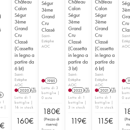
Château
Château
Château
Ségur
Ség
Calon
Calon
Calon
3ème
3è
Ségur
Ségur
Ségur
d
Grand
Gra
3ème
3ème
3ème
Cru
Cru
Grand
Grand
Grand
é
Classé
Cla
Cru
Cru
Cru
Saint-
Saint
e
Classé
Estèphe
Classé
Classé
Estè
AOC
AO
(Cassetta
(Cassetta
(Cassetta
in legno a
in legno a
in legno a
partire da
partire da
partire da
6 bt)
3 bt)
6 bt)
Saint-
Saint-
Saint-
Estèphe
Estèphe
Estèphe
1985
1
AOC
AOC
AOC
Lotto di 3
Lott
2020
T
2023
T
2021
T
bottiglie |
bott
8
Lotto di 1
Lotto di 1
Lotto di 1
0 aste
0 as
i 1
bottiglia |
bottiglia |
bottiglia |
ia |
16 in stock
3 in stock
13 in stock
180
€
1
160
€
119
€
115
€
(
Prezzo di
(
Pr
0
€
riserva
)
ri
Prezzo a
Prezz