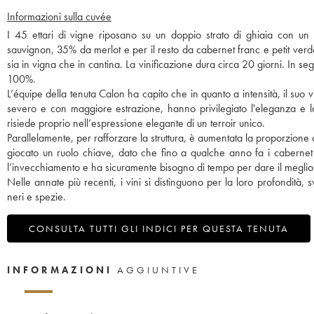
Informazioni sulla cuvée
I 45 ettari di vigne riposano su un doppio strato di ghiaia con un
sauvignon, 35% da merlot e per il resto da cabernet franc e petit ver
sia in vigna che in cantina. La vinificazione dura circa 20 giorni. In s
100%.
L’équipe della tenuta Calon ha capito che in quanto a intensità, il suo
severo e con maggiore estrazione, hanno privilegiato l'eleganza e l
risiede proprio nell’espressione elegante di un terroir unico.
Parallelamente, per rafforzare la struttura, è aumentata la proporzione
giocato un ruolo chiave, dato che fino a qualche anno fa i cabernet 
l’invecchiamento e ha sicuramente bisogno di tempo per dare il meglio 
Nelle annate più recenti, i vini si distinguono per la loro profondità, 
neri e spezie.
CONSULTA TUTTI GLI INDICI PER QUESTA TENUTA
INFORMAZIONI
AGGIUNTIVE