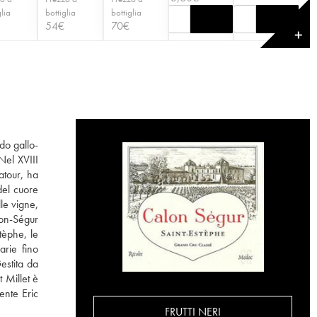
glia
bottiglia
bottiglia
54
€
70
€
✕
do gallo-
Nel XVIII
atour, ha
del cuore
le vigne,
lon-Ségur
tèphe, le
arie fino
estita da
 Millet è
ente Eric
FRUTTI NERI