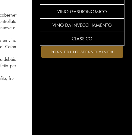
VINO GASTRONOMICO
 cabernet
ntrollato
VINO DA INVECCHIAMENTO
 nuove al
CLASSICO
e un vino
 di Calon
POSSIEDI LO STESSO VINO?
za dubbio
fetto per
e, frutti