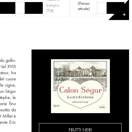
(
Prezzo
bottiglia
attuale
)
70
€
✕
do gallo-
Nel XVIII
atour, ha
del cuore
le vigne,
lon-Ségur
tèphe, le
arie fino
estita da
 Millet è
ente Eric
FRUTTI NERI