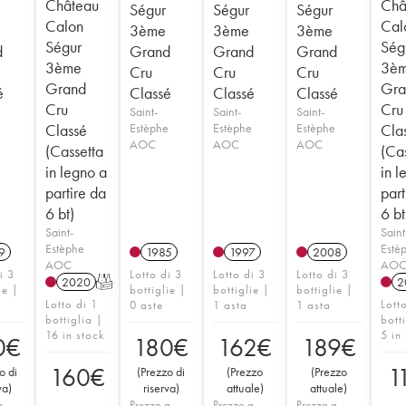
Château
Châ
Ségur
Ségur
Ségur
Calon
Cal
3ème
3ème
3ème
Ségur
Ség
d
Grand
Grand
Grand
3ème
3è
Cru
Cru
Cru
Grand
Gra
é
Classé
Classé
Classé
Cru
Cru
Saint-
Saint-
Saint-
e
Classé
Estèphe
Estèphe
Estèphe
Cla
AOC
AOC
AOC
(Cassetta
(Ca
in legno a
in l
partire da
part
6 bt)
6 bt
Saint-
Saint
Estèphe
Estè
9
1985
1997
2008
AOC
AO
i 3
Lotto di 3
Lotto di 3
Lotto di 3
2020
T
2
ie |
bottiglie |
bottiglie |
bottiglie |
Lotto di 1
Lott
0 aste
1 asta
1 asta
bottiglia |
bott
16 in stock
5 in
0
€
180
€
162
€
189
€
160
€
1
o di
(
Prezzo di
(
Prezzo
(
Prezzo
va
)
riserva
)
attuale
)
attuale
)
a
Prezzo a
Prezzo a
Prezzo a