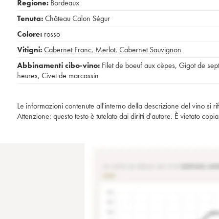
Regione:
Bordeaux
Tenuta:
Château Calon Ségur
Colore:
rosso
Vitigni:
Cabernet Franc
,
Merlot
,
Cabernet Sauvignon
Abbinamenti cibo-vino:
Filet de boeuf aux cèpes
,
Gigot de sep
heures
,
Civet de marcassin
Le informazioni contenute all'interno della descrizione del vino si r
Attenzione: questo testo è tutelato dai diritti d'autore. È vietato co