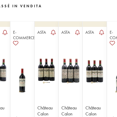
SSÉ IN VENDITA
E-
ASTA
ASTA
ASTA
E-
COMMERCE
CO
au
Château
Château
Château
Calon
Calon
Calon