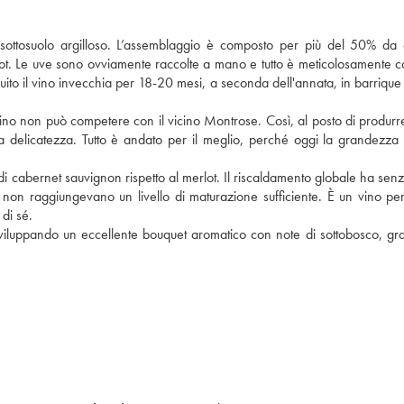
 sottosuolo argilloso. L’assemblaggio è composto per più del 50% da
dot. Le uve sono ovviamente raccolte a mano e tutto è meticolosamente co
eguito il vino invecchia per 18-20 mesi, a seconda dell'annata, in barrique
 vino non può competere con il vicino Montrose. Così, al posto di produrr
a delicatezza. Tutto è andato per il meglio, perché oggi la grandezza
 di cabernet sauvignon rispetto al merlot. Il riscaldamento globale ha sen
non raggiungevano un livello di maturazione sufficiente. È un vino per
di sé.
sviluppando un eccellente bouquet aromatico con note di sottobosco, grafit