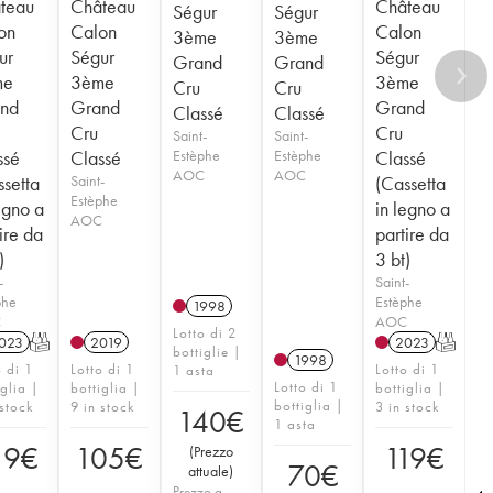
teau
Château
Château
Ségur
Ségur
on
Calon
Calon
3ème
3ème
ur
Ségur
Ségur
Grand
Grand
me
3ème
3ème
Cru
Cru
nd
Grand
Grand
Classé
Classé
Cru
Cru
Saint-
Saint-
ssé
Classé
Estèphe
Estèphe
Classé
AOC
AOC
ssetta
Saint-
(Cassetta
Estèphe
egno a
in legno a
AOC
ire da
partire da
)
3 bt)
-
Saint-
phe
Estèphe
1998
C
AOC
Lotto di 2
023
T
2019
2023
T
bottiglie |
1998
o di 1
Lotto di 1
Lotto di 1
1 asta
Lotto di 1
iglia |
bottiglia |
bottiglia |
bottiglia |
 stock
9 in stock
3 in stock
140
€
1 asta
19
€
105
€
119
€
(
Prezzo
70
€
attuale
)
Prezzo a