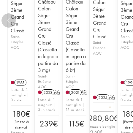
Château
Château
Calon
Ségur
Ségur
Calon
Calon
Ségur
3ème
3ème
Ségur
Ségur
3ème
Grand
Gran
3ème
3ème
Grand
Cru
Cru
Grand
Grand
Cru
Classé
Class
Cru
Cru
Classé
Saint-
Saint-
Estèphe
Classé
Classé
Estèph
Saint-
AOC
AOC
Estèphe
(Cassetta
(Cassetta
AOC
in legno a
in legno a
partire da
partire da
3 mg)
6 bt)
Saint-
Saint-
Estèphe
Estèphe
1985
199
AOC
AOC
Lotto di 3
Lotto d
2023
T
2021
T
bottiglie |
bottigl
2025
T
Lotto di 1
Lotto di 1
0 aste
0 aste
magnum |
bottiglia |
3 in stock
13 in stock
180
€
18
280,80
€
239
€
115
€
(
Prezzo di
(
Prezz
Prezzo a bottiglia
riserva
)
riser
93,60
€
Prezzo a
Prezzo 