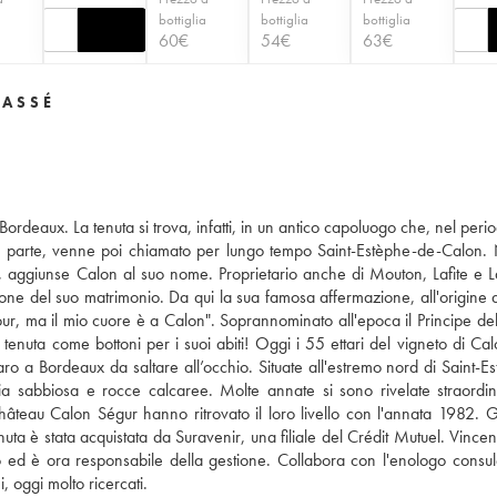
a
bottiglia
bottiglia
bottiglia
60
€
54
€
63
€
LASSÉ
ordeaux. La tenuta si trova, infatti, in un antico capoluogo che, nel perio
a parte, venne poi chiamato per lungo tempo Saint-Estèphe-de-Calon. 
 aggiunse Calon al suo nome. Proprietario anche di Mouton, Lafite e L
one del suo matrimonio. Da qui la sua famosa affermazione, all'origine 
tour, ma il mio cuore è a Calon". Soprannominato all'epoca il Principe del
la tenuta come bottoni per i suoi abiti! Oggi i 55 ettari del vigneto di Ca
ro a Bordeaux da saltare all’occhio. Situate all'estremo nord di Saint-Es
ia sabbiosa e rocce calcaree. Molte annate si sono rivelate straordin
i Château Calon Ségur hanno ritrovato il loro livello con l'annata 1982. G
è stata acquistata da Suravenir, una filiale del Crédit Mutuel. Vincent
o ed è ora responsabile della gestione. Collabora con l'enologo consul
, oggi molto ricercati.