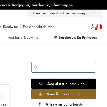
rancesi:
Borgogna
,
Bordeaux
,
Champagne
...
I prezzi sono visualizzati per una consegna in:
ici iDealwine
Enciclopedia del vino
I must-have iDealwine
🍇
Bordeaux En Primeurs
Acquista
questo vino
Vendi
questo vino
n
Altri vini
della tenuta
0.000