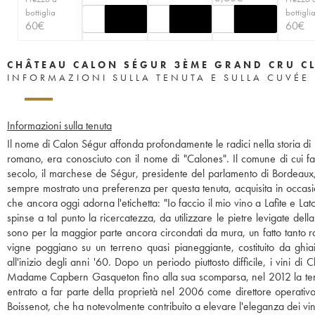
bottiglia
bottigli
60
€
60
€
CHÂTEAU CALON SÉGUR 3ÈME GRAND CRU C
INFORMAZIONI SULLA TENUTA E SULLA CUVÉE
Informazioni sulla tenuta
Il nome di Calon Ségur affonda profondamente le radici nella storia di B
romano, era conosciuto con il nome di "Calones". Il comune di cui f
secolo, il marchese de Ségur, presidente del parlamento di Bordeaux,
sempre mostrato una preferenza per questa tenuta, acquisita in occasi
che ancora oggi adorna l'etichetta: "Io faccio il mio vino a Lafite e La
spinse a tal punto la ricercatezza, da utilizzare le pietre levigate del
sono per la maggior parte ancora circondati da mura, un fatto tanto ra
vigne poggiano su un terreno quasi pianeggiante, costituito da ghia
all'inizio degli anni '60. Dopo un periodo piuttosto difficile, i vini d
Madame Capbern Gasqueton fino alla sua scomparsa, nel 2012 la tenuta 
entrato a far parte della proprietà nel 2006 come direttore operativ
Boissenot, che ha notevolmente contribuito a elevare l'eleganza dei vini