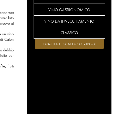
VINO GASTRONOMICO
 cabernet
ntrollato
VINO DA INVECCHIAMENTO
 nuove al
CLASSICO
e un vino
 di Calon
POSSIEDI LO STESSO VINO?
za dubbio
fetto per
e, frutti