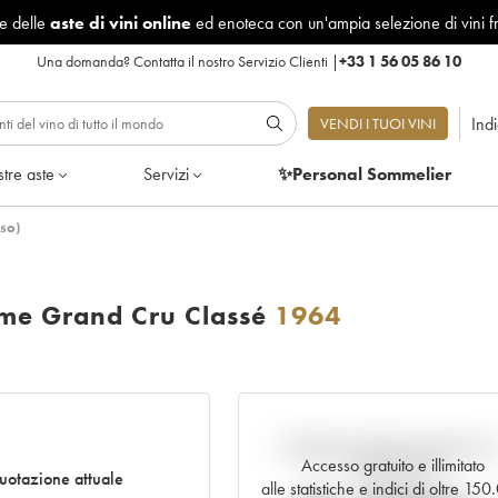
le delle
aste di vini online
ed enoteca con un'ampia selezione di vini f
Una domanda?
Contatta il nostro Servizio Clienti
|
+33 1 56 05 86 10
Ind
VENDI I TUOI VINI
tre aste
Servizi
✨Personal Sommelier
so)
me Grand Cru Classé
1964
Andamento della quotazione i
Accesso gratuito e illimitato
tempo reale
uotazione attuale
alle statistiche e indici di oltre 15