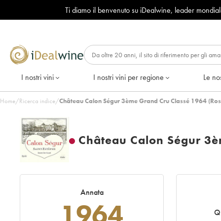
Ti diamo il benvenuto su iDealwine, leader mondia
I nostri vini
I nostri vini per regione
Le nos
Home
/
Ricerca indice
/
Château Calon Ségur 3ème Grand Cru Classé 1964 (Ros
Château Calon Ségur 3è
Annata
1964
Q