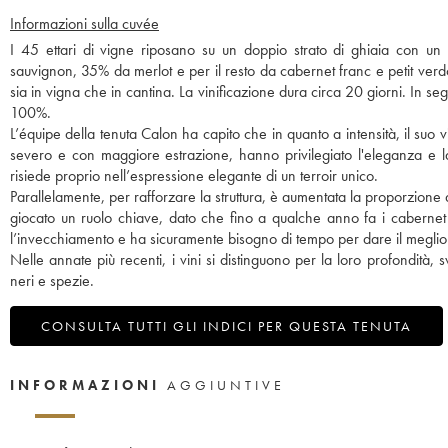
Informazioni sulla cuvée
I 45 ettari di vigne riposano su un doppio strato di ghiaia con un
sauvignon, 35% da merlot e per il resto da cabernet franc e petit ver
sia in vigna che in cantina. La vinificazione dura circa 20 giorni. In s
100%.
L’équipe della tenuta Calon ha capito che in quanto a intensità, il suo
severo e con maggiore estrazione, hanno privilegiato l'eleganza e l
risiede proprio nell’espressione elegante di un terroir unico.
Parallelamente, per rafforzare la struttura, è aumentata la proporzione
giocato un ruolo chiave, dato che fino a qualche anno fa i cabernet 
l’invecchiamento e ha sicuramente bisogno di tempo per dare il meglio 
Nelle annate più recenti, i vini si distinguono per la loro profondità, 
neri e spezie.
CONSULTA TUTTI GLI INDICI PER QUESTA TENUTA
INFORMAZIONI
AGGIUNTIVE