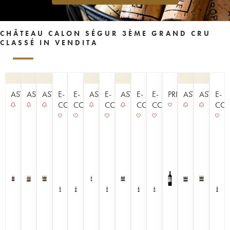
CHÂTEAU CALON SÉGUR 3ÈME GRAND CRU
CLASSÉ IN VENDITA
ASTA
ASTA
ASTA
E-
E-
ASTA
E-
ASTA
E-
E-
PRIMEURS
ASTA
ASTA
E-
COMMERCE
COMMERCE
COMMERCE
COMMERCE
COMMERCE
CO