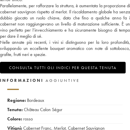
Parallelamente, per rafforzare la struttura, è aumentata la proporzione di
cabernet sauvignon rispetto al merlot. Il riscaldamento globale ha senza
dubbio giocato un ruolo chiave, dato che fino a qualche anno fa i
cabernet non raggiungevano un livello di maturazione sufficiente. È un
vino perfetto per l’invecchiamento e ha sicuramente bisogno di tempo
per dare il meglio di sé.
Nelle annate più recenti, i vini si distinguono per la loro profondità,
sviluppando un eccellente bouquet aromatico con note di sottobosco,
grafite, frutti neri e spezie.
CONSULTA TUTTI GLI INDICI PER QUESTA TENUTA
INFORMAZIONI
AGGIUNTIVE
Regione:
Bordeaux
Tenuta:
Château Calon Ségur
Colore:
rosso
Vitigni:
Cabernet Franc
,
Merlot
,
Cabernet Sauvignon