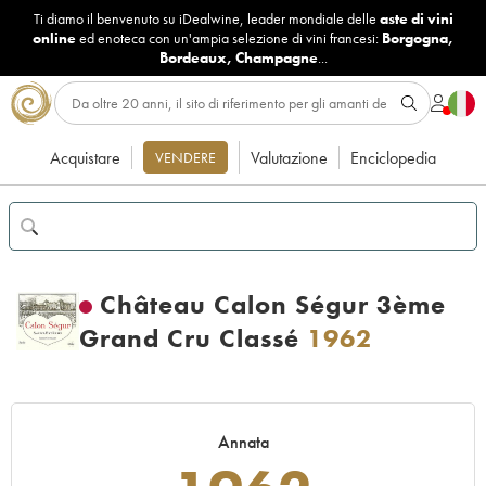
Ti diamo il benvenuto su iDealwine, leader mondiale delle
aste di vini
online
ed enoteca con un'ampia selezione di vini francesi:
Borgogna
,
Bordeaux
,
Champagne
...
Acquistare
Valutazione
Enciclopedia
VENDERE
Château Calon Ségur 3ème
Grand Cru Classé
1962
Annata