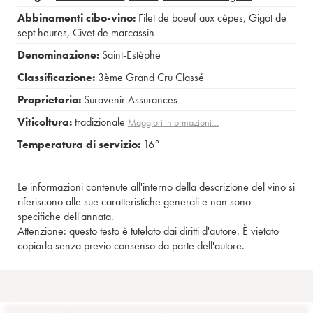
Abbinamenti cibo-vino:
Filet de boeuf aux cèpes
,
Gigot de
sept heures
,
Civet de marcassin
Denominazione:
Saint-Estèphe
Classificazione:
3ème Grand Cru Classé
Proprietario:
Suravenir Assurances
Viticoltura:
tradizionale
Maggiori informazioni…
Temperatura di servizio:
16°
Le informazioni contenute all'interno della descrizione del vino si
riferiscono alle sue caratteristiche generali e non sono
specifiche dell'annata.
Attenzione: questo testo è tutelato dai diritti d'autore. È vietato
copiarlo senza previo consenso da parte dell'autore.