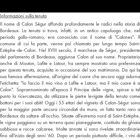
Informazioni sulla tenuta
Il nome di Calon Ségur affonda profondamente le radici nella storia di
Bordeaux. La tenuta si trova, infatti, in un antico capoluogo che, nel
periodo gallo-romano, era conosciuto con il nome di "Calones". Il
comune di cui fa parte, venne poi chiamato per lungo tempo Saint-
Estèphe-de-Calon. Nel XVIII secolo, il marchese de Ségur, presidente
del parlamento di Bordeaux, aggiunse Calon al suo nome. Proprietario
anche di Mouton, Lafite e Latour, ha sempre mostrato una preferenza
per questa tenuta, acquisita in occasione del suo matrimonio. Da qui la
sua famosa affermazione, all'origine del cuore che ancora oggi adorna
l'etichetta: "Io faccio il mio vino a Lafite e Latour, ma il mio cuore è a
Calon". Soprannominato all'epoca il Principe delle vigne, spinse a tal
punto la ricercatezza, da utilizzare le pietre levigate della tenuta come
bottoni per i suoi abiti! Oggi i 55 ettari del vigneto di Calon-Ségur sono
per la maggior parte ancora circondati da mura, un fatto tanto raro a
Bordeaux da saltare all’occhio. Situate all'estremo nord di Saint-Estèphe,
le vigne poggiano su un terreno quasi pianeggiante, costituito da ghiaia
sabbiosa e rocce calcaree. Molte annate si sono rivelate straordinarie
fino all'inizio degli anni '60. Dopo un periodo piuttosto difficile, i vini di