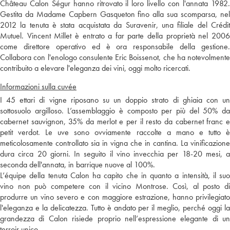
Château Calon Ségur hanno ritrovato il loro livello con l'annata 1982.
Gestita da Madame Capbern Gasqueton fino alla sua scomparsa, nel
2012 la tenuta è stata acquistata da Suravenir, una filiale del Crédit
Mutuel. Vincent Millet è entrato a far parte della proprietà nel 2006
come direttore operativo ed è ora responsabile della gestione.
Collabora con l'enologo consulente Eric Boissenot, che ha notevolmente
contribuito a elevare l'eleganza dei vini, oggi molto ricercati.
Informazioni sulla cuvée
I 45 ettari di vigne riposano su un doppio strato di ghiaia con un
sottosuolo argilloso. L’assemblaggio è composto per più del 50% da
cabernet sauvignon, 35% da merlot e per il resto da cabernet franc e
petit verdot. Le uve sono ovviamente raccolte a mano e tutto è
meticolosamente controllato sia in vigna che in cantina. La vinificazione
dura circa 20 giorni. In seguito il vino invecchia per 18-20 mesi, a
seconda dell'annata, in barrique nuove al 100%.
L’équipe della tenuta Calon ha capito che in quanto a intensità, il suo
vino non può competere con il vicino Montrose. Così, al posto di
produrre un vino severo e con maggiore estrazione, hanno privilegiato
l'eleganza e la delicatezza. Tutto è andato per il meglio, perché oggi la
grandezza di Calon risiede proprio nell’espressione elegante di un
terroir unico.