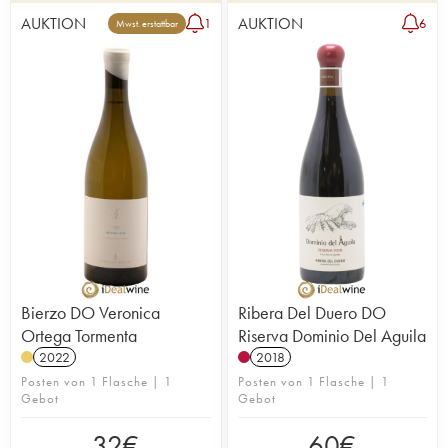
AUKTION
AUKTION
1
6
Mwst. erstattbar
Bierzo DO Veronica
Ribera Del Duero DO
Ortega Tormenta
Riserva Dominio Del Aguila
2022
2018
Posten von 1 Flasche | 1
Posten von 1 Flasche | 1
Gebot
Gebot
32
€
60
€