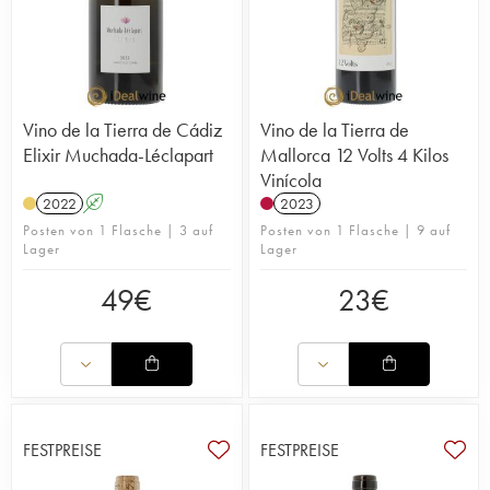
Vino de la Tierra de Cádiz
Vino de la Tierra de
Elixir Muchada-Léclapart
Mallorca 12 Volts 4 Kilos
Vinícola
2022
A
2023
Posten von 1 Flasche | 3 auf
Posten von 1 Flasche | 9 auf
Lager
Lager
49
€
23
€
FESTPREISE
FESTPREISE