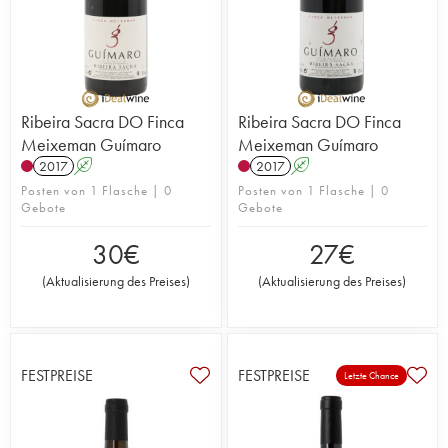
Ribeira Sacra DO Finca
Ribeira Sacra DO Finca
Meixeman Guímaro
Meixeman Guímaro
2017
A
2017
A
Posten von 1 Flasche | 0
Posten von 1 Flasche | 0
Gebote
Gebote
30
€
27
€
(
Aktualisierung des Preises
)
(
Aktualisierung des Preises
)
FESTPREISE
FESTPREISE
Letzte Chance