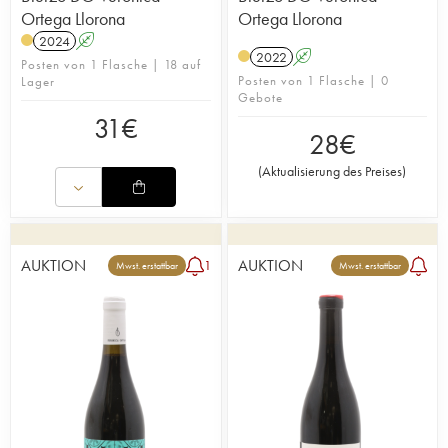
Ortega Llorona
Ortega Llorona
2024
A
2022
A
Posten von 1 Flasche | 18 auf
Posten von 1 Flasche | 0
Lager
Gebote
31
€
28
€
(
Aktualisierung des Preises
)
AUKTION
AUKTION
1
Mwst. erstattbar
Mwst. erstattbar