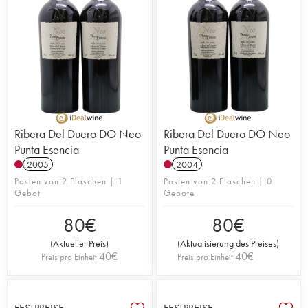
Ribera Del Duero DO Neo
Ribera Del Duero DO Neo
Punta Esencia
Punta Esencia
2005
2004
Posten von 2 Flaschen | 1
Posten von 2 Flaschen | 0
Gebot
Gebote
80
€
80
€
(
Aktueller Preis
)
(
Aktualisierung des Preises
)
40
€
40
€
Preis pro Einheit
Preis pro Einheit