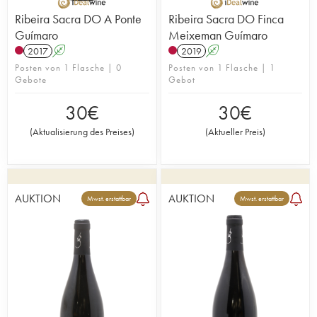
Ribeira Sacra DO A Ponte
Ribeira Sacra DO Finca
Guímaro
Meixeman Guímaro
2017
A
2019
A
Posten von 1 Flasche | 0
Posten von 1 Flasche | 1
Gebote
Gebot
30
€
30
€
(
Aktualisierung des Preises
)
(
Aktueller Preis
)
AUKTION
AUKTION
Mwst. erstattbar
Mwst. erstattbar