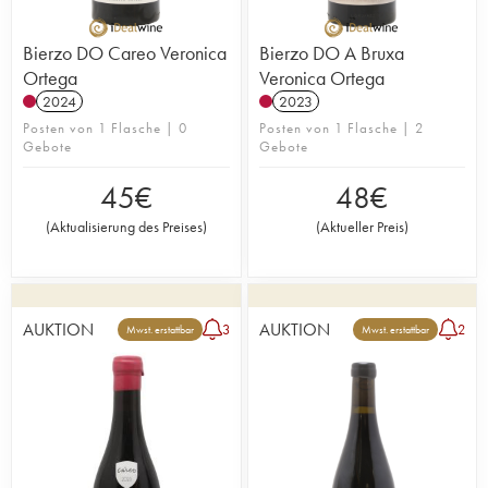
Bierzo DO Careo Veronica
Bierzo DO A Bruxa
Ortega
Veronica Ortega
2024
2023
Posten von 1 Flasche | 0
Posten von 1 Flasche | 2
Gebote
Gebote
45
€
48
€
(
Aktualisierung des Preises
)
(
Aktueller Preis
)
AUKTION
AUKTION
3
2
Mwst. erstattbar
Mwst. erstattbar