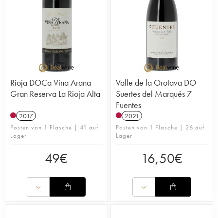
Rioja DOCa Vina Arana
Valle de la Orotava DO
Gran Reserva La Rioja Alta
Suertes del Marqués 7
Fuentes
2017
2021
Posten von 1 Flasche | 41 auf
Posten von 1 Flasche | 26 auf
Lager
Lager
49
€
16,50
€