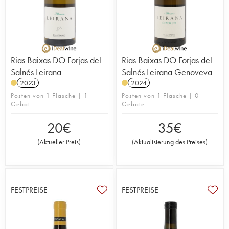
Rias Baixas DO Forjas del
Rias Baixas DO Forjas del
Salnés Leirana
Salnés Leirana Genoveva
2023
2024
Posten von 1 Flasche | 1
Posten von 1 Flasche | 0
Gebot
Gebote
20
€
35
€
(
Aktueller Preis
)
(
Aktualisierung des Preises
)
FESTPREISE
FESTPREISE