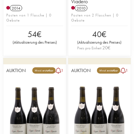
Viadero
2014
2010
Posten von 1 Flasche | 0
Posten von 2 Flaschen | 0
Gebote
Gebote
54
€
40
€
(
Aktualisierung des Preises
)
(
Aktualisierung des Preises
)
20
€
Preis pro Einheit
AUKTION
AUKTION
1
1
Mwst. erstattbar
Mwst. erstattbar