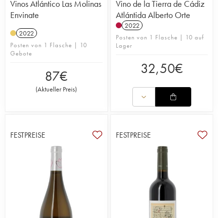
Vinos Atlántico Las Molinas
Vino de la Tierra de Cádiz
Envinate
Atlántida Alberto Orte
2022
2022
Posten von 1 Flasche | 10 auf
Posten von 1 Flasche | 10
Lager
Gebote
32,50
€
87
€
(
Aktueller Preis
)
FESTPREISE
FESTPREISE