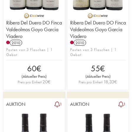
Ribera Del Duero DO Finca
Ribera Del Duero DO Finca
Valdeolmos Goyo Garcia
Valdeolmos Goyo Garcia
Viadero
Viadero
2010
2010
Posten von 3 Flaschen | 1
Posten von 3 Flaschen | 1
Gebot
Gebot
60
€
55
€
(
Aktueller Preis
)
(
Aktueller Preis
)
20
€
18,33
€
Preis pro Einheit
Preis pro Einheit
AUKTION
AUKTION
1
1