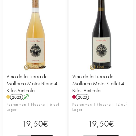
Vino de la Tierra de
Vino de la Tierra de
Mallorca Motor Blanc 4
Mallorca Motor Callet 4
Kilos Vinícola
Kilos Vinícola
2023
A
2023
Posten von 1 Flasche | 6 auf
Posten von 1 Flasche | 12 auf
Lager
Lager
19,50
€
19,50
€