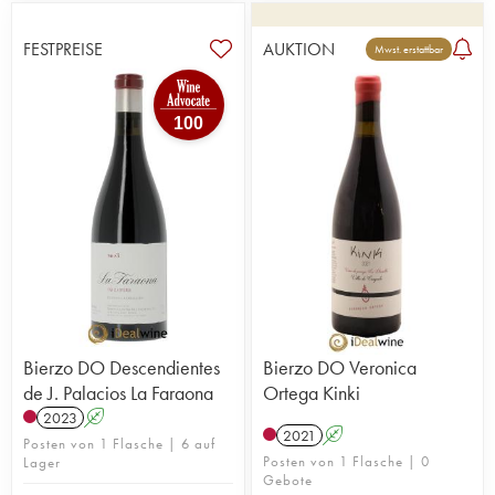
FESTPREISE
AUKTION
Mwst. erstattbar
100
Bierzo DO Descendientes
Bierzo DO Veronica
de J. Palacios La Faraona
Ortega Kinki
2023
A
2021
A
Posten von 1 Flasche | 6 auf
Posten von 1 Flasche | 0
Lager
Gebote