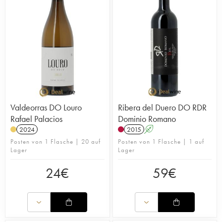
Valdeorras DO Louro
Ribera del Duero DO RDR
Rafael Palacios
Dominio Romano
2024
2015
A
Posten von 1 Flasche | 20 auf
Posten von 1 Flasche | 1 auf
Lager
Lager
24
€
59
€