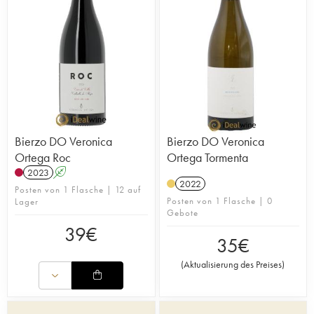
Bierzo DO Veronica
Bierzo DO Veronica
Ortega Roc
Ortega Tormenta
2023
A
2022
Posten von 1 Flasche | 12 auf
Posten von 1 Flasche | 0
Lager
Gebote
39
€
35
€
(
Aktualisierung des Preises
)