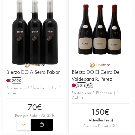
Bierzo DO A Serra Paixar
Bierzo DO El Cerro De
Valdecana R. Perez
2020
2018
T
Posten von 3 Flaschen | 1 auf
Posten von 3 Flaschen | 1
Lager
Gebot
70
€
150
€
23,33
€
Preis pro Einheit
(
Aktueller Preis
)
50
€
Preis pro Einheit