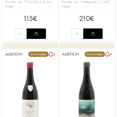
Posten von 1 Flasche | 6 auf
Posten von 1 Magnum | 1 auf
Lager
Lager
115
€
210
€
AUKTION
AUKTION
3
4
Mwst. erstattbar
Mwst. erstattbar