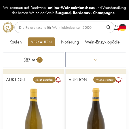
Willkommen auf iDealwine,
online-Weinauktionshaus
und
Weinhandlung
der besten Weine der Welt:
Burgund
,
Bordeaux
,
Champagne
...
Kaufen
Notierung
Wein-Enzyklopädie
VERKAUFEN
Filter
1
AUKTION
AUKTION
1
Mwst. erstattbar
Mwst. erstattbar