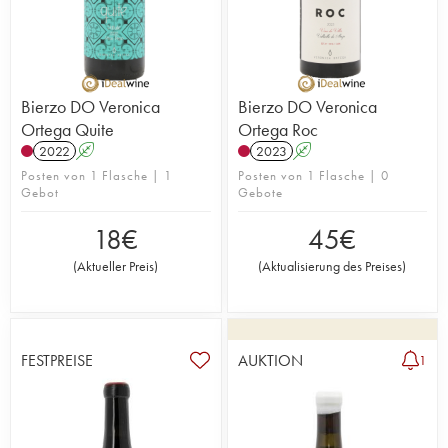
Bierzo DO Veronica
Bierzo DO Veronica
Ortega Quite
Ortega Roc
2022
A
2023
A
Posten von 1 Flasche | 1
Posten von 1 Flasche | 0
Gebot
Gebote
18
€
45
€
(
Aktueller Preis
)
(
Aktualisierung des Preises
)
FESTPREISE
AUKTION
1