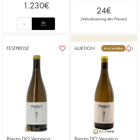
1.230
€
24
€
(
Aktualisierung des Preises
)
FESTPREISE
AUKTION
1
Mwst. erstattbar
Bierzo DO Veronica
Bierzo DO Veronica