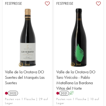
FESTPREISE
FESTPREISE
Valle de la Orotava DO
Valle de la Orotava DO
Suertes del Marqués Las
Taro Vinícola - Pablo
Suertes
Matallana La Bardona
Viñas del Norte
2022
2021
A
Posten von 1 Flasche | 29 auf
Posten von 1 Flasche | 10 auf
Lager
Lager