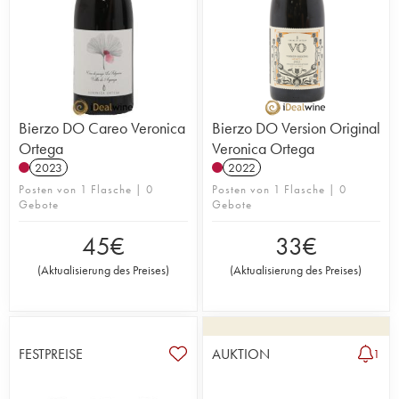
Bierzo DO Careo Veronica
Bierzo DO Version Original
Ortega
Veronica Ortega
2023
2022
Posten von 1 Flasche | 0
Posten von 1 Flasche | 0
Gebote
Gebote
45
€
33
€
(
Aktualisierung des Preises
)
(
Aktualisierung des Preises
)
FESTPREISE
AUKTION
1