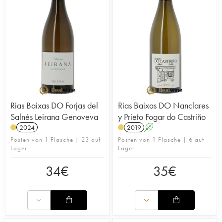
Rias Baixas DO Forjas del
Rias Baixas DO Nanclares
Salnés Leirana Genoveva
y Prieto Fogar do Castriño
2024
2019
A
Posten von 1 Flasche | 23 auf
Posten von 1 Flasche | 6 auf
Lager
Lager
34
€
35
€