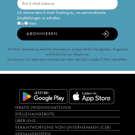
Ich stimme dem E-Mail-Tracking zu, um personalisierte
Empfehlungen zu erhalten
Ja
Nein
ABONNIEREN
Mit Ihrer Anmeldung erhalten Sie exklusiv ausgewählte Neuigkeiten, Angebote
und Einblicke von iDealwine.
Sie können sich jederzeit unkompliziert über den Link in jeder E-Mail abmelden.
GRATIS (W)EINSCHÄTZUNG
STELLENANGEBOTE
ÜBER UNS
VERANTWORTUNG VON UNTERNEHMEN (CSR)
VERSANDKOSTEN