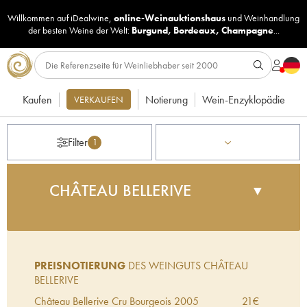
Willkommen auf iDealwine,
online-Weinauktionshaus
und
Weinhandlung
der besten Weine der Welt:
Burgund
,
Bordeaux
,
Champagne
...
Kaufen
Notierung
Wein-Enzyklopädie
VERKAUFEN
Filter
1
CHÂTEAU BELLERIVE
▼
Das in der Gemeinde Valeyrac gelegene Château
Bellerive thront über dem herrlichen Panorama der
Gironde. Die Trauben werden von Hand gelesen.
PREISNOTIERUNG
DES WEINGUTS CHÂTEAU
Vinifikation und Ausbau erfolgen nach
BELLERIVE
traditionellen Methoden.
Château Bellerive Cru Bourgeois
2005
21
€